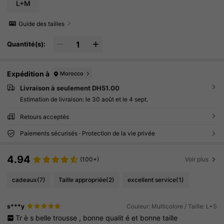
gement de cosmétiques
L+M
Guide des tailles
Quantité(s):
Expédition à
Morocco
Livraison à seulement DH51.00
Estimation de livraison:
le 30 août et le 4 sept.
Retours acceptés
Paiements sécurisés · Protection de la vie privée
4.94
(100+)
Voir plus
cadeaux
(7)
Taille appropriée
(2)
excellent service
(1)
s***y
Couleur: Multicolore / Taille: L+S
Tr
è
s
belle
trousse
,
bonne
qualit
é
et
bonne
taille