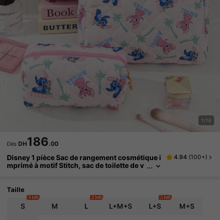
1/16
186
DH
.00
Dès
Disney 1 pièce Sac de rangement cosmétique i
4.94
(
100+
)
mprimé à motif Stitch, sac de toilette de v
oyage. Sac cosmétique design Stitch, org
anisateur de cosmétiques, sac de lavage, sac
de rangement cosmétique matelassé pour la
Taille
maison. Ensemble de sacs cosmétiques multi
3 left
2 left
5 left
fonctionnels avec fermeture éclair pour rouge
S
M
L
L+M+S
L+S
M+S
à lèvres, portefeuille, pochette portable de ran