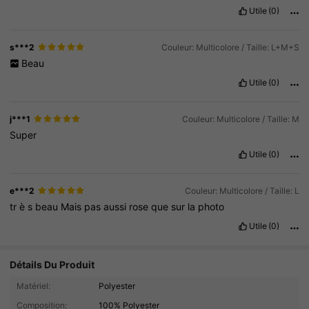
Utile
(0)
s***2
Couleur: Multicolore / Taille: L+M+S
Beau
Utile
(0)
j***1
Couleur: Multicolore / Taille: M
Super
Utile
(0)
e***2
Couleur: Multicolore / Taille: L
tr
è
s
beau
Mais
pas
aussi
rose
que
sur
la
photo
Utile
(0)
Détails Du Produit
5.2K Suiveurs
4.93
Matériel:
Polyester
Composition:
100% Polyester