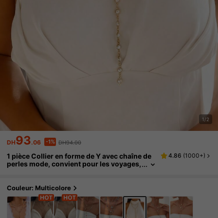
1/2
93
-1%
DH
.06
DH94.00
1 pièce Collier en forme de Y avec chaîne de
4.86
(
1000+
)
perles mode, convient pour les voyages,
les rendez-vous, les fêtes
Couleur: Multicolore