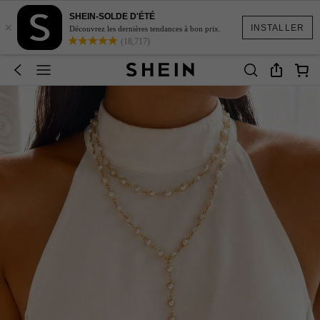
SHEIN-SOLDE D'ÉTÉ
×
INSTALLER
Découvrez les dernières tendances à bon prix.
(18,717)