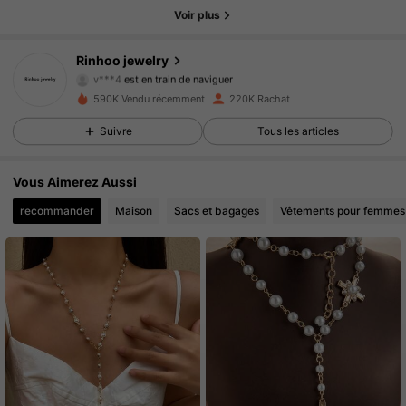
Voir plus
23K Suiveurs
4.92
Rinhoo jewelry
v***4
est en train de naviguer
23K Suiveurs
4.92
590K Vendu récemment
220K Rachat
23K Suiveurs
4.92
Suivre
Tous les articles
23K Suiveurs
4.92
Vous Aimerez Aussi
recommander
Maison
Sacs et bagages
Vêtements pour femmes
23K Suiveurs
4.92
23K Suiveurs
4.92
23K Suiveurs
4.92
23K Suiveurs
4.92
23K Suiveurs
4.92