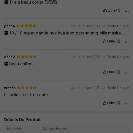
Tr
è
s
beau
collier
🥰🥰🥰
Utile
(1)
p***a
Couleur: Doré / Taille: Taille Unique
10
/
10
super
ganda
nya
kya
lang
parang
ang
bilis
masira
.
Utile
(0)
d***2
Couleur: Doré / Taille: Taille Unique
beau
collier
,
Utile
(0)
w***o
Couleur: Doré / Taille: Taille Unique
L
’
article
est
trop
cute
Utile
(0)
23K Suiveurs
4.92
Détails Du Produit
Matériel:
Alliage de zinc
23K Suiveurs
4.92