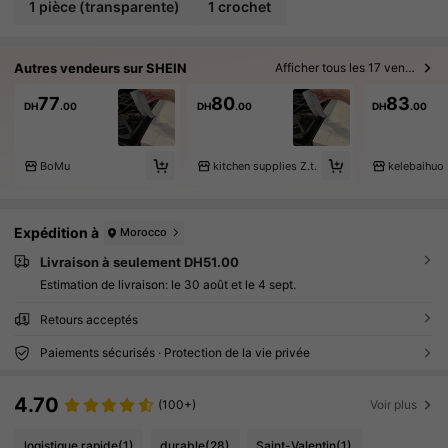
ur le couvercle de cuisinière de maison et de r
1 pièce (transparente)
1 crochet
estaurant, étanchéité parfaite, garde le compt
oir propre et protège la cuisinière et le compto
ir, essentiel pour la maison
Autres vendeurs sur SHEIN
Afficher tous les 17 vendeurs
77
80
83
DH
.00
DH
.00
DH
.00
BoMu
kitchen supplies Z.t.
kelebaihuo
Expédition à
Morocco
Livraison à seulement DH51.00
Estimation de livraison:
le 30 août et le 4 sept.
Retours acceptés
Paiements sécurisés · Protection de la vie privée
4.70
(100+)
Voir plus
logistique rapide
(1)
durable
(28)
Saint-Valentin
(1)