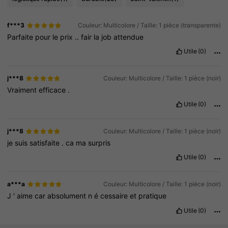
f***3
Couleur: Multicolore / Taille: 1 pièce (transparente)
Parfaite
pour
le
prix
..
fair
la
job
attendue
Utile
(0)
j***8
Couleur: Multicolore / Taille: 1 pièce (noir)
Vraiment
efficace
.
Utile
(0)
j***8
Couleur: Multicolore / Taille: 1 pièce (noir)
je
suis
satisfaite
.
ca
ma
surpris
Utile
(0)
a***a
Couleur: Multicolore / Taille: 1 pièce (noir)
J
'
aime
car
absolument
n
é
cessaire
et
pratique
Utile
(0)