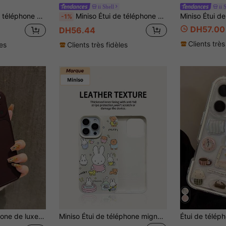
ii Shell
ii 
mpatible avec IPhone17 17Air 17pro 17promax 11 12 13 15 16pro 16promax 14Plus 15Plus 16Plus 15pro 16promaxXR. Parfait comme cadeau de vacances pour la famille et les amis.
Miniso Étui de téléphone magnétique à charge sans fil mignon Miffy Lapin. Cette série d'étuis de téléphone est légère, antidérapante et durable, convient aux étuis de téléphone de style dessin animé anime, compatible avec IPhone17 17Air 17pro 17promax 11 12 13 15 16pro 16promax 14Plus 15Plus 16Plus 15pro 16promaxXR. Parfait comme cadeau de vacances pour la famille et les amis
-1%
DH57.00
DH56.44
Clients très
les
Clients très fidèles
e avec Apple 11 12 13 14 15 16 17 15 Pro Max 16 Pro Max 17 Pro Max et autres modèles. Cadeau d'anniversaire ou d'occasion
Miniso Étui de téléphone mignon Miffy Lapin, léger, antidérapant, durable, idéal pour l'été. Convient pour un étui de téléphone de style dessin animé et anime, compatible avec IPhone 17, 17Air, 17pro, 17promax, 11, 12, 13, 15, 16pro, 16promax, 14Plus, 15Plus, 16Plus, 15pro, 16promaxXR. Cadeau de vacances parfait pour la famille et les amis