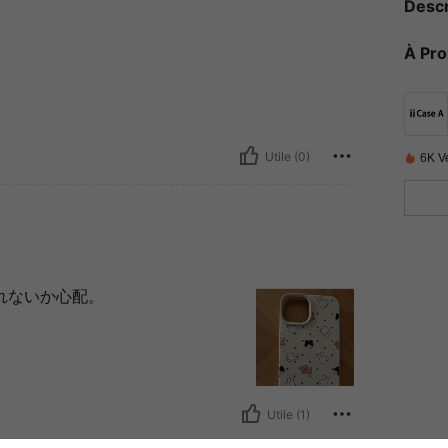
Descr
À Pr
Utile (0)
6K V
れないか心配。
Utile (1)