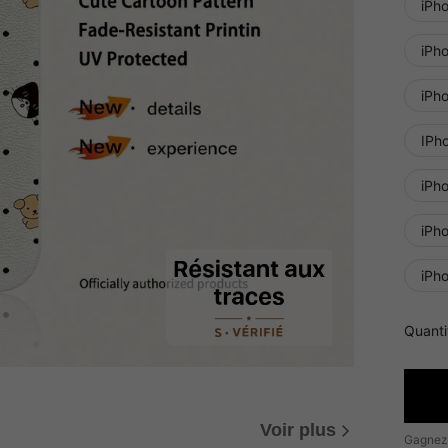
iPh
iPh
iPh
IPh
iPh
iPh
iPh
Quanti
Voir plus
Gagnez