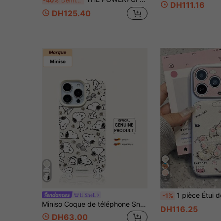
-40%
Dernier jour
DH111.16
DH125.40
4
1 pièce Étui de téléphone avec broderie de chat de dessin animé mignon, convient pour iPhone 15, 17 Pro Max, 1
ii Shell
-1%
Miniso Coque de téléphone Snoopy, légère anti-dérapante et antichoc, convient pour les coques de téléphone à motifs de dessins animés iPhone17 17Air 17pro 17promax11 12 13 15 16pro 16promax 14Plus 15Plus 16Plus 15pro 16promaxXR. Peut être offerte comme cadeau de fête à la famille et aux amis. Coque de téléphone emballée dans une boîte-cadeau.
DH116.25
DH63.00