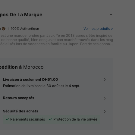
opos De La Marque
o
Voir les produits >
100% Authentique
est une marque fondée par Jack Ye en 2013 après s'être inspiré de
s de bonne qualité, bien conçus et bon marché trouvés dans les mag
pécialisés lors de vacances en famille au Japon. Fort de ses connais
et de son expérience dans le développement de produits, la chaîne
visionnement et l'industrie de la mode, Jack a créé MINISO dont le s
cial est à Guangzhou, en Chine, pour répondre aux besoins des jeun
onde entier qui souhaitent des produits abordables, bien conçus et
té. L'intention initiale de MINISO était de permettre à la jeune génér
édition à
Morocco
 monde entier de profiter de la vie grâce à des produits et services
e qualité. La vaste gamme de produits abordables, innovants et cré
e MINISO comprend des articles ménagers, des appareils électroniqu
Livraison à seulement DH51.00
 accessoires de mode et des produits de papeterie.
Estimation de livraison:
le 30 août et le 4 sept.
Retours acceptés
Sécurité des achats
Paiements sécurisés
Protection de la vie privée