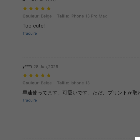
Couleur: Beige, Taille: iPhone 13 Pro Max
Couleur:
Beige
Taille:
iPhone 13 Pro Max
Too cute!
Traduire
y***i
28 Jun,2026
Couleur: Beige, Taille: Iphone 13
Couleur:
Beige
Taille:
Iphone 13
早速使ってます。可愛いです。ただ、ブリントが取
Traduire