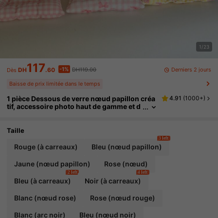
1/23
117
-1%
Derniers 2 jours
DH
.60
DH119.00
Dès
Baisse de prix limitée dans le temps
1 pièce Dessous de verre nœud papillon créa
4.91
(
1000+
)
tif, accessoire photo haut de gamme et d
e luxe, tapis décoratif, tapis thermoinsul
ant, tapis pour tasse à café, dessous de verre
décoratif pour les fêtes, dessous de verre re
Taille
mbourré en tissu
3 left
Rouge (à carreaux)
Bleu (nœud papillon)
Jaune (nœud papillon)
Rose (nœud)
2 left
4 left
Bleu (à carreaux)
Noir (à carreaux)
Blanc (nœud rose)
Rose (nœud rouge)
Blanc (arc noir)
Bleu (nœud noir)