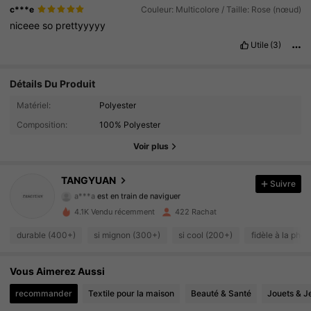
c***e
Couleur: Multicolore / Taille: Rose (nœud)
niceee
so
prettyyyyy
Utile
(3)
Détails Du Produit
113 Suiveurs
4.91
Matériel:
Polyester
Composition:
100% Polyester
113 Suiveurs
4.91
Voir plus
113 Suiveurs
4.91
TANGYUAN
Suivre
a***a
est en train de naviguer
113 Suiveurs
4.91
4.1K Vendu récemment
422 Rachat
113 Suiveurs
4.91
durable (400+)
si mignon (300+)
si cool (200+)
fidèle à la pho
113 Suiveurs
4.91
Vous Aimerez Aussi
recommander
Textile pour la maison
Beauté & Santé
Jouets & J
113 Suiveurs
4.91