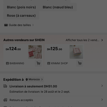
Blanc (pois noirs)
Blanc (nœud bleu)
Rose (à carreaux)
Guide des tailles
Autres vendeurs sur SHEIN
Afficher tous les 2 vendeurs
124
125
DH
.00
DH
.00
BAIBIANING
XINMM SHOP
Expédition à
Morocco
Livraison à seulement DH51.00
Estimation de livraison:
le 28 août et le 2 sept.
Retours acceptés