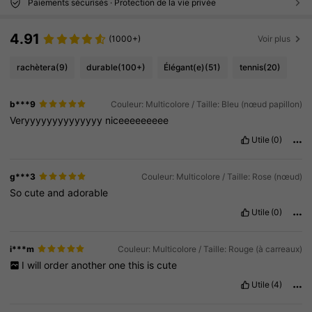
Paiements sécurisés · Protection de la vie privée
4.91
(1000+)
Voir plus
rachètera
(9)
durable
(100+)
Élégant(e)
(51)
tennis
(20)
b***9
Couleur: Multicolore / Taille: Bleu (nœud papillon)
Veryyyyyyyyyyyyyy
niceeeeeeeee
Utile
(0)
g***3
Couleur: Multicolore / Taille: Rose (nœud)
So
cute
and
adorable
Utile
(0)
i***m
Couleur: Multicolore / Taille: Rouge (à carreaux)
I
will
order
another
one
this
is
cute
Utile
(4)