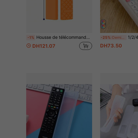
Housse de télécommande en silicone, anti-poussière et anti-chute. Facile à nettoyer, phosphorescente et protection inoffensive pour votre télécommande.
1/2/4/10 pièces Housses de protection en silicone transparent pour
-1%
-25%
Derniers 3 jours
DH73.50
DH121.07