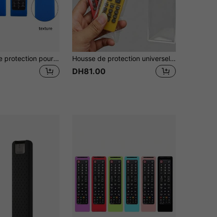
1 pièce Étui de protection pour télécommande TV, compatible avec RMF-TX300P/RMF-TX200P/RMF-TX31E, protection antidérapante d'origine, Fête des femmes, Essentiels de voyage, Cadeaux de mariage, Y2k, Chambre à coucher, Accessoires pour voiture pour femmes, Décoration de cuisine, Cadeau fête des mères, Décoration de chambre, Jardin, Décoration de cuisine, Été, Plage, Essentiels de voyage, Décoration de chambre, Squishy, Remise des diplômes
Housse de protection universelle pour télécommande - Coque de protection transparente anti-poussière et étanche, convient pour TV, climatiseur, télécommandes de maison, sac de film rétractable, housse de protection transparente anti-poussière, accessoires de télécommande de maison, housse de protection en plastique souple réutilisable pour télécommande
DH81.00