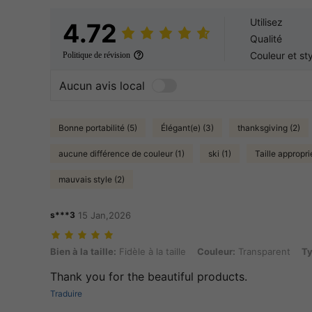
Utilisez
4.72
Qualité
Couleur et st
Politique de révision
Aucun avis local
Bonne portabilité (5)
Élégant(e) (3)
thanksgiving (2)
aucune différence de couleur (1)
ski (1)
Taille appropri
mauvais style (2)
s***3
15 Jan,2026
Bien à la taille: Fidèle à la taille, Couleur: Transparent, Type de style
Bien à la taille:
Fidèle à la taille
Couleur:
Transparent
Ty
Thank you for the beautiful products.
Traduire