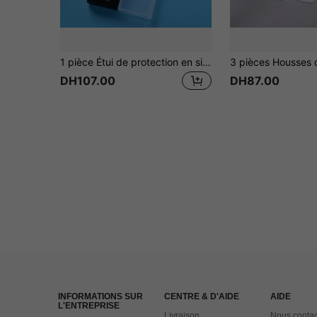
1 pièce Étui de protection en silicone pour télécommande de télévision, isolation haute définition à couverture complète, Galentines, Chiot, Carnaval, Décorations de fête, Décoration de cuisine, Articles ménagers, Cadeau pour la fête des mères, Décoration de chambre, Jardin, Décoration de cuisine, Été, Plage, Essentiels de voyage, Décoration de chambre, Squishy, Remise des diplômes
DH107.00
DH87.00
INFORMATIONS SUR
CENTRE & D'AIDE
AIDE
L'ENTREPRISE
Livraison
Nous contac