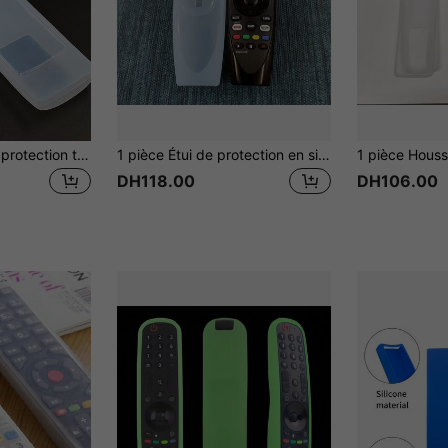
1 pièce Housse de protection transparente pour télécommande, protecteur de télécommande en silicone transparent, pour la maison, l'école, le bureau, la maison, les voyages, les sacs, l'organisation, le rangement, la décoration de cuisine, les articles ménagers, le cadeau de la fête des mères, la décoration de chambre, le jardin, la décoration de cuisine, l'été, la plage, les essentiels de voyage, la décoration de la chambre, le squishy, la remise des diplômes
1 pièce Étui de protection en silicone transparent haute définition anti-chute épais pour télécommande de télévision, sac, organisateur, isolation de stockage, Saint-Valentin, chiot, carnaval, décorations de fête, décoration de cuisine, articles ménagers, cadeau pour la fête des mères, décoration de chambre, jardin, décoration de cuisine, été, plage, articles de voyage, décoration de chambre, jouet antistress, remise des diplômes
DH118.00
DH106.00