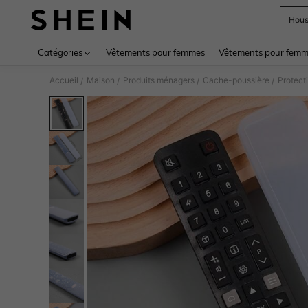
Hous
Use up 
Catégories
Vêtements pour femmes
Vêtements pour femme
Accueil
Maison
Produits ménagers
Cache-poussière
Protect
/
/
/
/