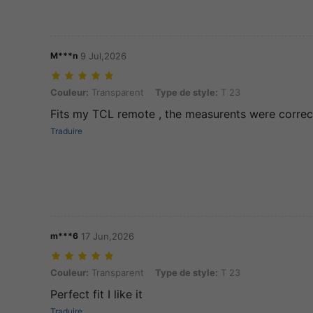
M***n
9 Jul,2026
Couleur: Transparent, Type de style: T 23
Couleur:
Transparent
Type de style:
T 23
Fits my TCL remote , the measurents were correct
Traduire
m***6
17 Jun,2026
Couleur: Transparent, Type de style: T 23
Couleur:
Transparent
Type de style:
T 23
Perfect fit I like it
Traduire