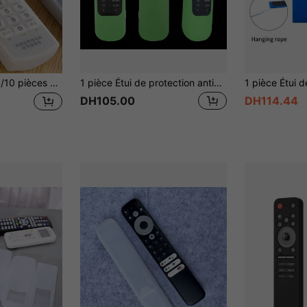
 télécommande, paquet individuel, housses anti-poussière, convient pour la maison, l'école, le bureau, les voyages, le rangement et l'organisation
1 pièce Étui de protection antichute en silicone pour télécommande de télévision, convient pour MR21GA/MR21GC/MR23GA, cadeau pour la fête des mères, décoration de chambre, jardin, décoration de cuisine, été, plage, accessoires de voyage, décoration de chambre, mou, remise des diplômes
DH105.00
DH114.44