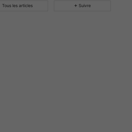
4.89
10
121
Tous les articles
Suivre
4.89
10
121
4.89
10
121
4.89
10
121