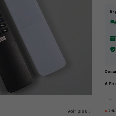
Exp
Descr
À Pr
Voir plus
7.6K