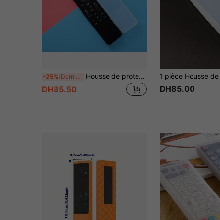
Housse de protection en silicone renforcée anti-chute pour télécommande, pour l'école, le bureau, la maison, les voyages, les sacs, l'organisation, l'isolation, la Saint-Valentin, les chiots, le carnaval, les décorations de fête, la décoration de cuisine, les articles ménagers, les cadeaux pour la fête des mères, la décoration de chambre, le jardin, la décoration de cuisine, l'été, la plage, les articles de voyage essentiels, la décoration de la chambre, les jouets antistress, la remise des diplômes
-25%
Derniers 3 jours
DH85.00
DH85.50