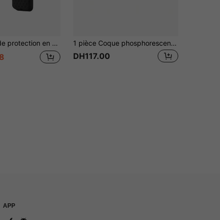
en silicone pour télécommande TV MR25GA
1 pièce Coque phosphorescente pour télécommande Samsung TV - Compatible avec les modèles BN59-01199F, BN59-01289A, BN59-01301A, BN59-01315A, BN59-00666A, BN59-00741A - Housse de remplacement universelle en silicone avec cordon lumineux
DH117.00
8
APP