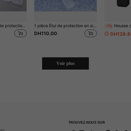
3 pièces Housses de protection transparentes pour télécommandes, Manchons amovibles anti-poussière & imperméables pour télécommandes AC/TV
1 pièce Étui de protection en silicone anti-chute pour télécommande TV de 20 cm, sac, organisateur, isolation de stockage, Saint-Valentin, chiot, carnaval, décorations de fête, décoration de cuisine, articles ménagers, cadeau pour la fête des mères, décoration de chambre, jardin, décoration de cuisine, été, plage, articles de voyage essentiels, décoration de chambre, jouet antistress, remise des diplômes
Housse de protection 
-1%
DH110.00
DH128.8
Voir plus
TROUVEZ-NOUS SUR
ter