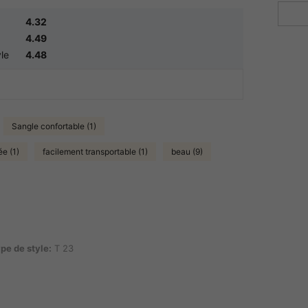
4.32
4.49
yle
4.48
Sangle confortable (1)
ée (1)
facilement transportable (1)
beau (9)
: T 23
pe de style:
T 23