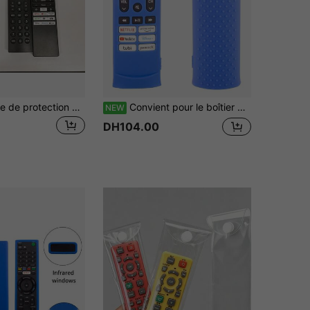
1 pièce Housse de protection en silicone pour télécommande de télévision de 21 cm, haute définition, décoration de cuisine, articles ménagers, cadeau pour la fête des mères, décoration de chambre, jardin, décoration de cuisine, été, plage, articles de voyage, décoration de chambre, antistress, remise des diplômes
Convient pour le boîtier de protection de la télécommande TV; Compatible avec le boîtier de protection en silicone de la télécommande TV ERF3A90; Boîtier de protection antidérapant et antichute
NEW
DH104.00