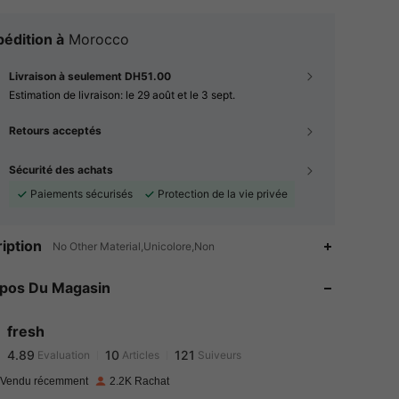
édition à
Morocco
Livraison à seulement DH51.00
Estimation de livraison:
le 29 août et le 3 sept.
Retours acceptés
Sécurité des achats
Paiements sécurisés
Protection de la vie privée
iption
4.89
10
121
No Other Material,Unicolore,Non
4.89
10
121
opos Du Magasin
4.89
10
121
4.89
10
121
fresh
4.89
10
121
Evaluation
Articles
Suiveurs
R***H
a suivi
Il y a 1 jour
4.89
10
121
 Vendu récemment
2.2K Rachat