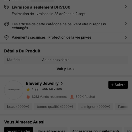
Livraison à seulement DH51.00
Estimation de livraison:
le 28 août et le 2 sept.
Les articles de cette catégorie ne peuvent être ni repris ni
échangés.
Paiements sécurisés · Protection de la vie privée
36K Suiveurs
4.92
Détails Du Produit
36K Suiveurs
4.92
Matériel:
Acier inoxydable
Voir plus
36K Suiveurs
4.92
Eleveny Jewelry
Suivre
36K Suiveurs
4.92
a***e
a suivi
Il y a 11 heures
1.2M Vendu récemment
590K Rachat
36K Suiveurs
4.92
beau (9999+)
bonne qualité (9999+)
si mignon (9999+)
l'amour 
36K Suiveurs
4.92
Vous Aimerez Aussi
36K Suiveurs
4.92
recommander
Sacs et bagages
Accessoires pour vêtements
Fou