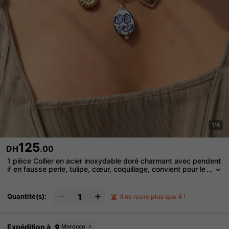
1/4
125
DH
.00
1 pièce Collier en acier inoxydable doré charmant avec pendent
if en fausse perle, tulipe, cœur, coquillage, convient pour le
port quotidien des femmes, la plage d'été, les vacances, le
s fêtes
Quantité(s):
Il ne reste plus que 4 !
Expédition à
Morocco