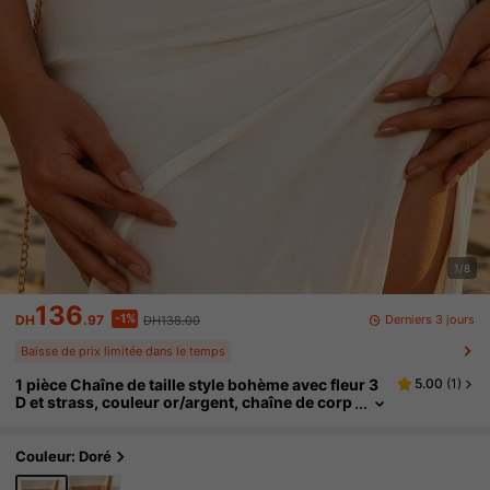
1/8
136
-1%
Derniers 3 jours
DH
.97
DH138.00
Baisse de prix limitée dans le temps
1 pièce Chaîne de taille style bohème avec fleur 3
5.00
(
1
)
D et strass, couleur or/argent, chaîne de corp
s élégante, sexy, mode et polyvalente pour fe
mmes, style palais pour fête, bal et tout cadeau de
vacances
Couleur: Doré