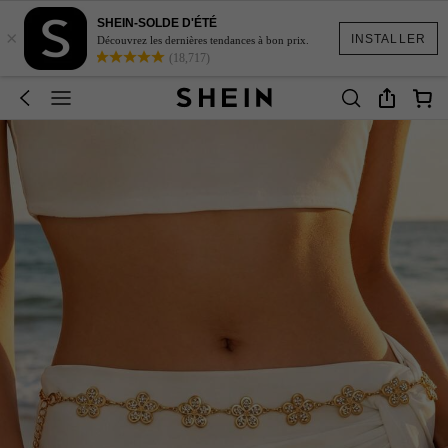
SHEIN-SOLDE D'ÉTÉ
×
INSTALLER
Découvrez les dernières tendances à bon prix.
(18,717)