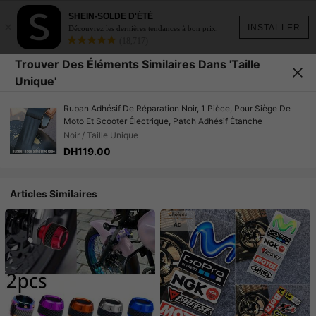
SHEIN-SOLDE D'ÉTÉ
×
INSTALLER
Découvrez les dernières tendances à bon prix.
(18,717)
Trouver Des Éléments Similaires Dans 'Taille
Unique'
Ruban Adhésif De Réparation Noir, 1 Pièce, Pour Siège De
Moto Et Scooter Électrique, Patch Adhésif Étanche
Noir / Taille Unique
DH119.00
Articles Similaires