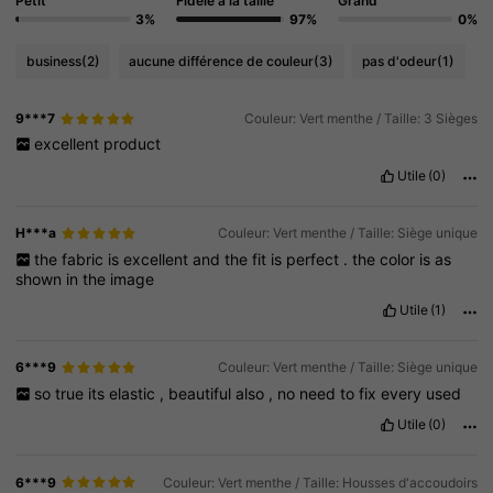
Petit
Fidèle à la taille
Grand
3%
97%
0%
business
(2)
aucune différence de couleur
(3)
pas d'odeur
(1)
9***7
Couleur: Vert menthe / Taille: 3 Sièges
excellent
product
Utile
(0)
H***a
Couleur: Vert menthe / Taille: Siège unique
the
fabric
is
excellent
and
the
fit
is
perfect
.
the
color
is
as
shown
in
the
image
Utile
(1)
6***9
Couleur: Vert menthe / Taille: Siège unique
so
true
its
elastic
,
beautiful
also
,
no
need
to
fix
every
used
Utile
(0)
6***9
Couleur: Vert menthe / Taille: Housses d'accoudoirs