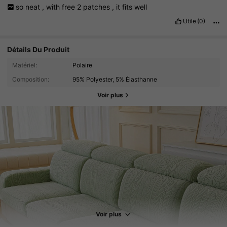
so
neat
,
with
free
2
patches
,
it
fits
well
Utile
(0)
Détails Du Produit
Matériel:
Polaire
Composition:
95% Polyester, 5% Élasthanne
Voir plus
6K Suiveurs
4.89
6K Suiveurs
4.89
Voir plus
6K Suiveurs