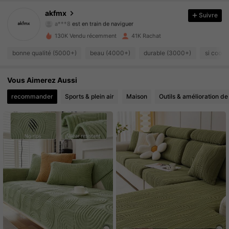
4.89
akfmx
Suivre
a***8
est en train de naviguer
6K Suiveurs
4.89
130K Vendu récemment
41K Rachat
6K Suiveurs
4.89
bonne qualité (5000+)
beau (4000+)
durable (3000+)
si cool 
6K Suiveurs
4.89
Vous Aimerez Aussi
6K Suiveurs
recommander
Sports & plein air
Maison
Outils & amélioration de 
4.89
6K Suiveurs
4.89
6K Suiveurs
4.89
6K Suiveurs
4.89
6K Suiveurs
4.89