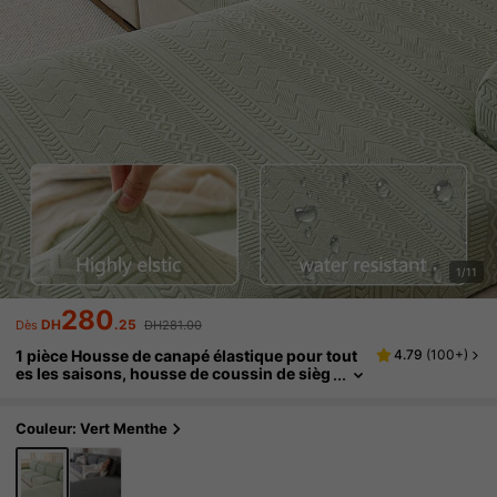
1/11
280
DH
.25
Dès
DH281.00
1 pièce Housse de canapé élastique pour tout
4.79
(
100+
)
es les saisons, housse de coussin de sièg
e de canapé enveloppante imperméable, a
ntidérapante, lavable en machine, design mini
maliste moderne, adaptée aux canapés d'angl
Couleur: Vert Menthe
e et aux canapés 1/2/3/4 places, pour la cham
bre à coucher et le salon