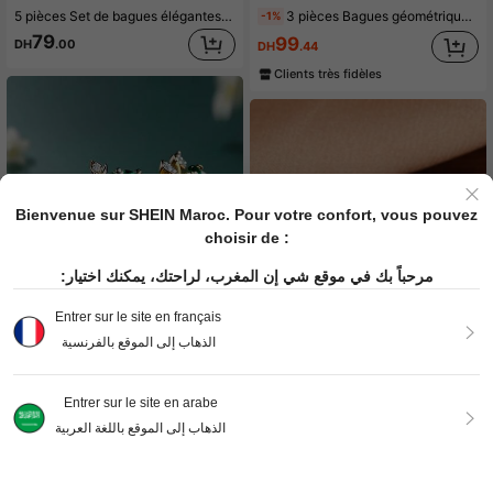
5 pièces Set de bagues élégantes, luxueuses et polyvalentes en or avec des strass verts. Convient comme cadeau pour la petite amie, mariage et fiançailles
3 pièces Bagues géométriques minimalistes en zircone, bijoux quotidiens pour femmes, accessoires d'anniversaire
-1%
79
99
DH
.00
DH
.44
Clients très fidèles
Bienvenue sur SHEIN Maroc. Pour votre confort, vous pouvez
choisir de :
مرحباً بك في موقع شي إن المغرب، لراحتك، يمكنك اختيار:
Entrer sur le site en français
الذهاب إلى الموقع بالفرنسية
7
Entrer sur le site en arabe
1 pièce Bague en zirconium cubique élégante pour femmes pour mariage, fiançailles, anniversaire, fête, bijoux, cadeau de la Saint-Valentin
الذهاب إلى الموقع باللغة العربية
84
2 pièces Anneau avec zircone cubique
-1%
DH
.00
93
DH
.53
Clients très fidèles
Clients très fidèles