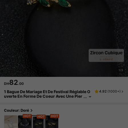
1/3
82
DH
.00
1 Bague De Mariage Et De Festival Réglable O
4.92
(
1000+
)
uverte En Forme De Coeur Avec Une Pier
re Enigmatique De Couleur Verte Pour Of
frir Aux Mamans
Couleur: Doré