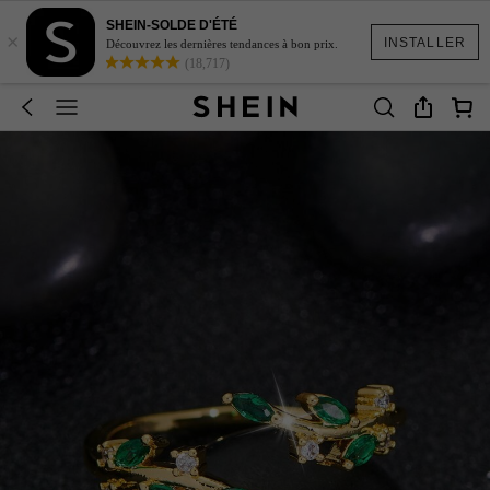
SHEIN-SOLDE D'ÉTÉ
×
INSTALLER
Découvrez les dernières tendances à bon prix.
(18,717)