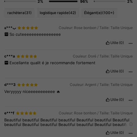
2%
96%
2%
rachètera
(31)
logistique rapide
(42)
Élégant(e)
(100+)
ب***ة
Couleur: Rose bonbon / Taille: Taille Unique
So
cuteeeeeeeeeeeeeeee
Utile
(0)
c***a
Couleur: Doré / Taille: Taille Unique
Excellante
qualit
é
je
recommande
fortement
Utile
(0)
d***3
Couleur: Argent / Taille: Taille Unique
Veryyyyy
niceeeeeeeeeee
🔥
Utile
(0)
e***f
Couleur: Rose bonbon / Taille: Taille Unique
4.8K Suiveurs
4.92
Beautiful
beautiful
Beautiful
beautiful
Beautiful
beautiful
Beautiful
beautiful
Beautiful
beautiful
Beautiful
beautiful
Beautiful
beautiful
Beautiful
beautiful
Beautiful
beautiful
4.8K Suiveurs
4.92
Utile
(0)