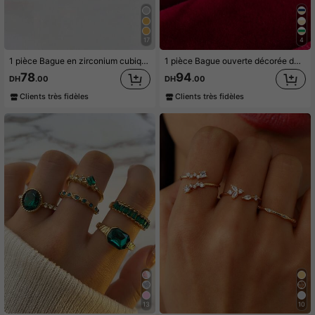
17
4
1 pièce Bague en zirconium cubique élégante, convient aux femmes, convient pour le mariage, les fiançailles, les fêtes d'anniversaire, cadeau de la Saint-Valentin
1 pièce Bague ouverte décorée de zirconium cubique à la mode, convient pour le port quotidien des femmes, bague en zirconium plaquée or
78
94
DH
.00
DH
.00
Clients très fidèles
Clients très fidèles
13
10