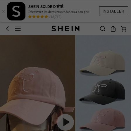
SHEIN-SOLDE D'ÉTÉ
×
INSTALLER
Découvrez les dernières tendances à bon prix.
(18,717)