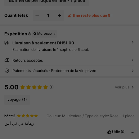
Bonnet de perruque en filet - 1 pièce
Quantité(s):
Il ne reste plus que 9 !
Expédition à
Morocco
Livraison à seulement DH51.00
Estimation de livraison:
le 1 sept. et le 6 sept.
Retours acceptés
Paiements sécurisés · Protection de la vie privée
5.00
(1)
Voir plus
voyager
(1)
h***2
Couleur: Multicolore / Type de style: Rose - 1 pièce
رهابة
بي
تي
اس
Utile
(0)