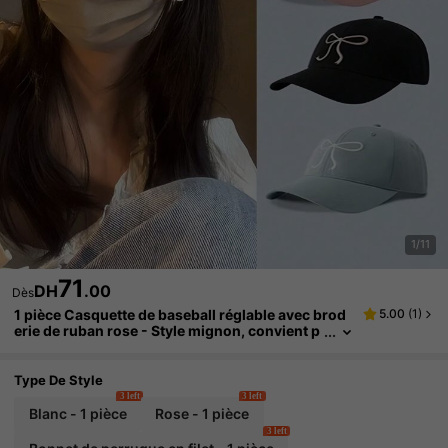
1/11
71
DH
.00
Dès
1 pièce Casquette de baseball réglable avec brod
5.00
(
1
)
erie de ruban rose - Style mignon, convient p
our toutes les saisons, fabriquée en fibre de p
olyester, design pliable, fermeture éclair, cadeau
parfait pour les femmes, casquette de baseball br
Type De Style
odée
3 left
3 left
Blanc - 1 pièce
Rose - 1 pièce
3 left