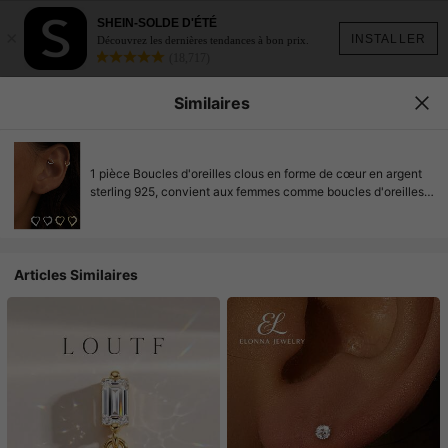
SHEIN-SOLDE D'ÉTÉ
×
INSTALLER
Découvrez les dernières tendances à bon prix.
(18,717)
Similaires
1 pièce Boucles d'oreilles clous en forme de cœur en argent
sterling 925, convient aux femmes comme boucles d'oreilles
minimalistes
Articles Similaires