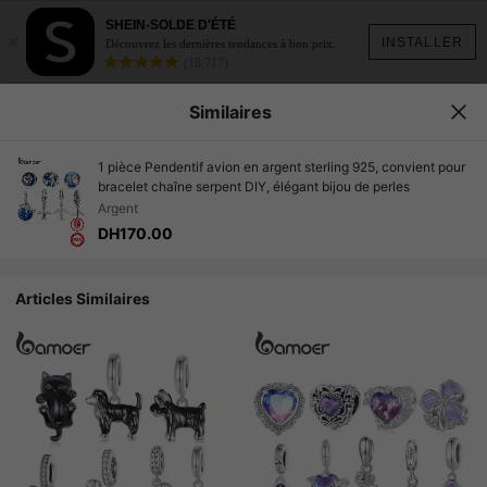
SHEIN-SOLDE D'ÉTÉ
×
INSTALLER
Découvrez les dernières tendances à bon prix.
(18,717)
Similaires
1 pièce Pendentif avion en argent sterling 925, convient pour
bracelet chaîne serpent DIY, élégant bijou de perles
Argent
DH170.00
Articles Similaires