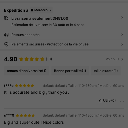
Expédition à
Morocco
Livraison à seulement DH51.00
Estimation de livraison:
le 30 août et le 4 sept.
Retours acceptés
Paiements sécurisés · Protection de la vie privée
4.90
(10)
Voir plus
tenues d'anniversaire
(1)
Bonne portabilité
(1)
taille exacte
(1)
t***o
défaut: défaut / Taille: 110*180cm / Modèle: 60 ans
It
'
s
accurate
and
big
,
thank
you
.
Utile
(0)
s***9
défaut: défaut / Taille: 110*180cm / Modèle: 60 ans
Big
and
super
cute
!
Nice
colors