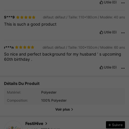
Utile
(0)
S***9
défaut: défaut / Taille: 110*180cm / Modèle: 40 ans
This
is
such
a
good
product
Utile
(0)
r***n
défaut: défaut / Taille: 100*150cm / Modèle: 60 ans
So
nice
and
perfect
background
for
my
husband
’
s
upcoming
60th
birthday
.
Utile
(0)
Détails Du Produit
337 Suiveurs
4.95
Matériel:
Polyester
337 Suiveurs
4.95
Composition:
100% Polyester
337 Suiveurs
4.95
Voir plus
337 Suiveurs
4.95
FestiHive
Suivre
337 Suiveurs
4.95