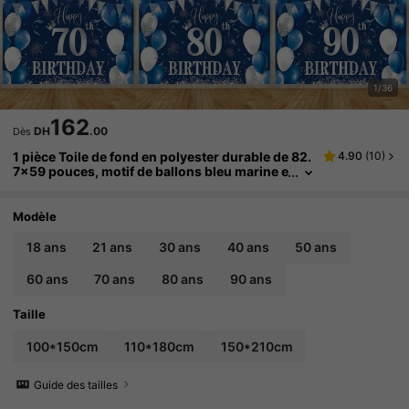
1/36
162
DH
.00
Dès
1 pièce Toile de fond en polyester durable de 82.
4.90
(
10
)
7x59 pouces, motif de ballons bleu marine e
t paillettes argentées & confettis, style classi
que de fête, bannière rectangulaire pour fête, ré
sistante à la décoloration et lavable, convient po
Modèle
ur les célébrations d'anniversaire de 18 à 90 an
s, utilisation intérieure et extérieure
18 ans
21 ans
30 ans
40 ans
50 ans
60 ans
70 ans
80 ans
90 ans
Taille
100*150cm
110*180cm
150*210cm
Guide des tailles