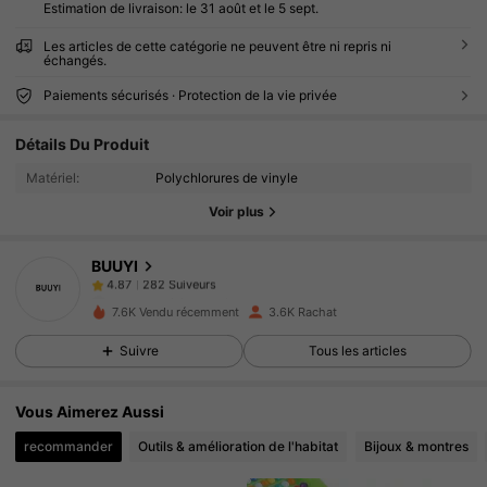
Estimation de livraison:
le 31 août et le 5 sept.
Les articles de cette catégorie ne peuvent être ni repris ni
échangés.
Paiements sécurisés · Protection de la vie privée
282 Suiveurs
4.87
Détails Du Produit
282 Suiveurs
4.87
Matériel:
Polychlorures de vinyle
Voir plus
282 Suiveurs
4.87
BUUYI
282 Suiveurs
4.87
a***s
a suivi
Il y a 1 jour
7.6K Vendu récemment
3.6K Rachat
282 Suiveurs
4.87
Suivre
Tous les articles
282 Suiveurs
4.87
Vous Aimerez Aussi
282 Suiveurs
4.87
recommander
Outils & amélioration de l'habitat
Bijoux & montres