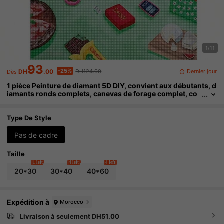
1/11
93
-25%
Dernier jour
DH
.00
DH124.00
Dès
1 pièce Peinture de diamant 5D DIY, convient aux débutants, d
iamants ronds complets, canevas de forage complet, co
mprend un kit d'outils de peinture de diamant et des diam
ants artificiels multifacettes brillants, sans cadre, plusieurs t
ailles disponibles, choix idéal pour la décoration murale de la
Type De Style
maison
Pas de cadre
Taille
1 left
4 left
4 left
20*30
30*40
40*60
Expédition à
Morocco
Livraison à seulement DH51.00