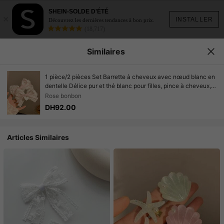
SHEIN-SOLDE D'ÉTÉ
×
INSTALLER
Découvrez les dernières tendances à bon prix.
(18,717)
Similaires
1 pièce/2 pièces Set Barrette à cheveux avec nœud blanc en
dentelle Délice pur et thé blanc pour filles, pince à cheveux,
accessoire de cheveux pour la Saint-Valentin, pinces à
Rose bonbon
cheveux, barrettes, fournitures scolaires, élégantes, pour le
DH92.00
collège, tenue d'hiver pour femmes, nœuds, mignonnes,
accessoires de cheveux, accessoires de tête, été, vacances,
voyage, festival, anniversaire
Articles Similaires