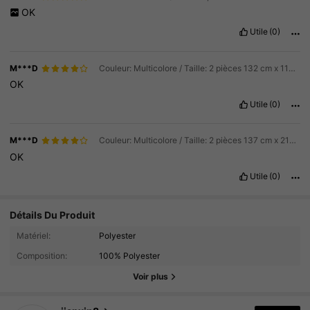
OK
Utile
(0)
M***D
Couleur: Multicolore / Taille: 2 pièces 132 cm x 114 cm
OK
Utile
(0)
M***D
Couleur: Multicolore / Taille: 2 pièces 137 cm x 213 cm
OK
Utile
(0)
Détails Du Produit
Matériel:
Polyester
594 Suiveurs
4.88
Composition:
100% Polyester
594 Suiveurs
4.88
Voir plus
594 Suiveurs
4.88