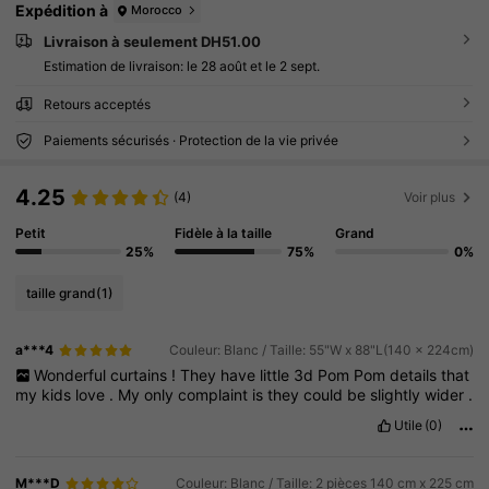
Expédition à
Morocco
Livraison à seulement DH51.00
Estimation de livraison:
le 28 août et le 2 sept.
Retours acceptés
Paiements sécurisés · Protection de la vie privée
4.25
(4)
Voir plus
Petit
Fidèle à la taille
Grand
25%
75%
0%
taille grand
(1)
a***4
Couleur: Blanc / Taille: 55"W x 88"L(140 x 224cm)
Wonderful
curtains
!
They
have
little
3d
Pom
Pom
details
that
my
kids
love
.
My
only
complaint
is
they
could
be
slightly
wider
.
Utile
(0)
M***D
Couleur: Blanc / Taille: 2 pièces 140 cm x 225 cm