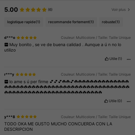
5.00
(6)
Voir plus
logistique rapide
(1)
recommande fortement
(1)
robuste
(1)
d***o
Couleur: Multicolore / Taille: Taille Unique
Muy
bonito
,
se
ve
de
buena
calidad
.
Aunque
a
ú
n
no
lo
utilizo
Utile
(1)
r***y
Couleur: Multicolore / Taille: Taille Unique
lo
ame
s
ú
per
firme
💕💕💕☘️☘️💕☘️☘️☘️☘️☘️☘️☘️☘️☘️☘️☘️☘️☘️☘️
☘️☘️☘️☘️☘️☘️☘️☘️☘️☘️☘️☘️☘️☘️☘️☘️☘️☘️☘️☘️☘️☘️☘️☘️☘️☘️☘️☘️☘️☘️☘️☘️
☘️☘️☘️☘️☘️☘️☘️☘️☘️☘️☘️☘️☘️☘️☘️☘️☘️☘️☘️☘️☘️☘️☘️☘️☘️
Utile
(0)
y***8
Couleur: Multicolore / Taille: Taille Unique
TODO
OKA
ME
GUSTO
MUCHO
CONCUERDA
CON
LA
DESCRIPCION