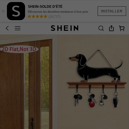
SHEIN-SOLDE D'ÉTÉ
×
INSTALLER
Découvrez les dernières tendances à bon prix.
(18,717)