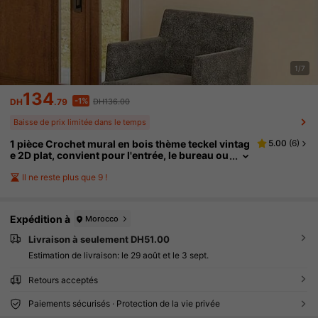
1/7
134
-1%
DH
.79
DH136.00
Baisse de prix limitée dans le temps
1 pièce Crochet mural en bois thème teckel vintag
5.00
(
6
)
e 2D plat, convient pour l'entrée, le bureau ou
le salon, cadeau parfait pour les amateurs d'a
nimaux, accessoire de décoration intérieure. | De
Il ne reste plus que 9 !
sign de chien de travail | Décoration murale en bo
is, porte-clés multifonction en bois, décoration d
e chambre, décoration intérieure, retour à l'école
Expédition à
Morocco
Livraison à seulement DH51.00
Estimation de livraison:
le 29 août et le 3 sept.
Retours acceptés
Paiements sécurisés · Protection de la vie privée