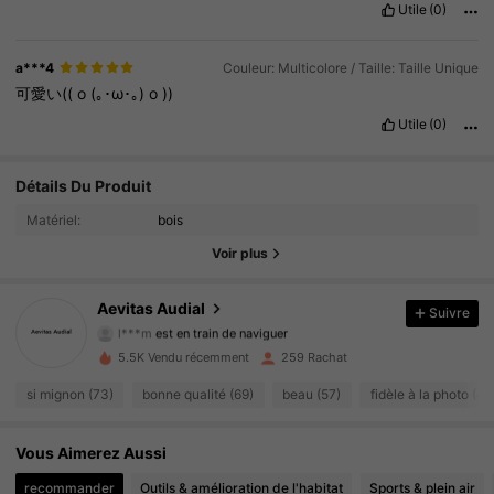
Utile
(0)
a***4
Couleur: Multicolore / Taille: Taille Unique
可愛い((
o
(｡･ω･｡)
o
))
Utile
(0)
68 Suiveurs
Détails Du Produit
4.76
Matériel:
bois
68 Suiveurs
4.76
Voir plus
68 Suiveurs
4.76
Aevitas Audial
Suivre
l***m
est en train de naviguer
68 Suiveurs
4.76
5.5K Vendu récemment
259 Rachat
68 Suiveurs
4.76
si mignon (73)
bonne qualité (69)
beau (57)
fidèle à la photo (44
68 Suiveurs
4.76
Vous Aimerez Aussi
recommander
Outils & amélioration de l'habitat
Sports & plein air
68 Suiveurs
4.76