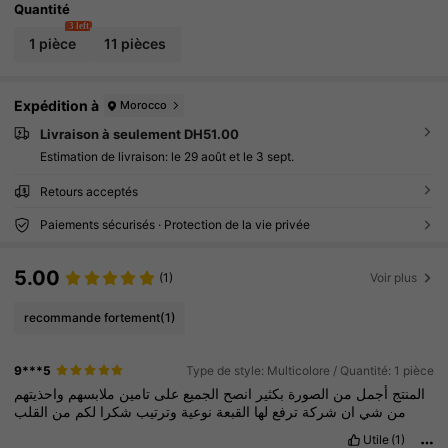
Quantité
3 left
1 pièce
11 pièces
Expédition à
Morocco
Livraison à seulement DH51.00
Estimation de livraison:
le 29 août et le 3 sept.
Retours acceptés
Paiements sécurisés · Protection de la vie privée
5.00
(1)
Voir plus
recommande fortement
(1)
9***5
Type de style: Multicolore / Quantité: 1 pièce
المنتج
أجمل
من
الصورة
بكثير
انصح
الجميع
على
تامين
ملابسهم
واحذيتهم
من
شي
ان
شركة
ترفع
لها
القبعة
نوعية
وترتيب
شكرا
لكم
من
القلب
Utile
(1)