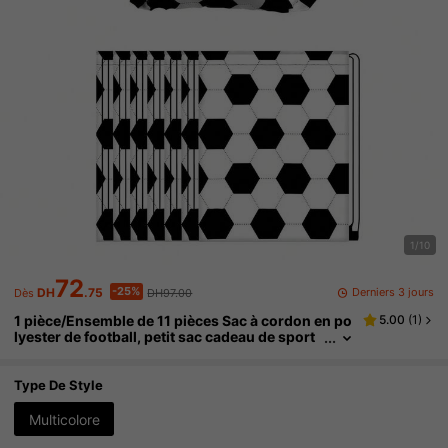
1/10
72
-25%
Derniers 3 jours
DH
.75
DH97.00
Dès
1 pièce/Ensemble de 11 pièces Sac à cordon en po
5.00
(
1
)
lyester de football, petit sac cadeau de sport
de football, sac à cordon de rangement porta
ble, convient pour l'anniversaire de football, le ca
deau d'équipe, le fitness, le sac à dos pour les fou
Type De Style
rnitures de match du campus (9,84 * 11,73 pouce
s)
Multicolore