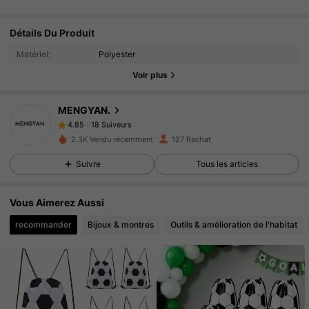
Détails Du Produit
18 Suiveurs
4.85
Matériel:
Polyester
18 Suiveurs
4.85
Voir plus
18 Suiveurs
4.85
18 Suiveurs
4.85
MENGYAN.
18 Suiveurs
4.85
2.3K Vendu récemment
127 Rachat
18 Suiveurs
4.85
Suivre
Tous les articles
18 Suiveurs
4.85
18 Suiveurs
4.85
Vous Aimerez Aussi
18 Suiveurs
4.85
recommander
Bijoux & montres
Outils & amélioration de l'habitat
18 Suiveurs
4.85
18 Suiveurs
4.85