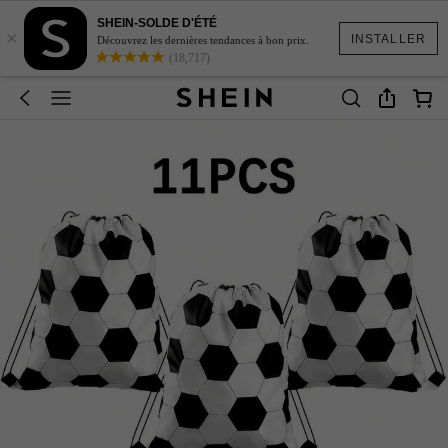
SHEIN-SOLDE D'ÉTÉ
×
INSTALLER
Découvrez les dernières tendances à bon prix.
(18,717)