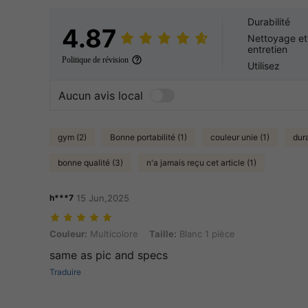
Durabilité
4.87
Nettoyage et
entretien
Politique de révision
Utilisez
Aucun avis local
gym (2)
Bonne portabilité (1)
couleur unie (1)
dura
bonne qualité (3)
n'a jamais reçu cet article (1)
h***7
15 Jun,2025
Couleur: Multicolore, Taille: Blanc 1 pièce
Couleur:
Multicolore
Taille:
Blanc 1 pièce
same as pic and specs
Traduire