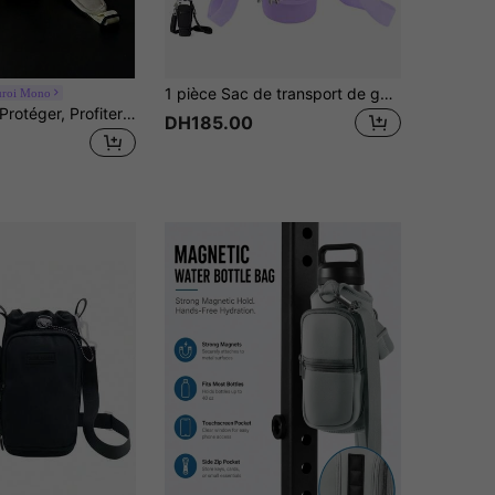
1 pièce Sac de transport de gourde avec poche pour téléphone, convient pour un Tumbler de 40/30 oz avec anse, avec sangle réglable, crochet pour clés, convient pour la randonnée, les voyages, le camping, étui pour bouteille d'eau isotherme en bandoulière
roi Mono
<Envelopper, Protéger, Profiter>, 1 pièce Sac de transport de bouteille d'eau avec poche pour téléphone, convient pour un Tumbler de 40/30 oz avec poignée avec sangle réglable Bollus, crochet pour clés, convient pour la randonnée, les voyages, le camping, étui de bouteille d'eau pour sports, sac isotherme bandoulière
DH185.00