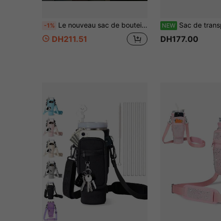
Le nouveau sac de bouteille d'eau de gym est équipé de poches accessoires pour la fixation, qui peuvent contenir des téléphones, des cartes, des clés, des porte-bouteilles d'eau, et sont convenus pour les sports, la randonnée et d'autres activités
Sac de transport de bouteille d'eau à 3 poches pour gobelets de 40 oz (gobelet NON inclus), porte-gobelet à sangle réglable avec range
-1%
NEW
DH211.51
DH177.00