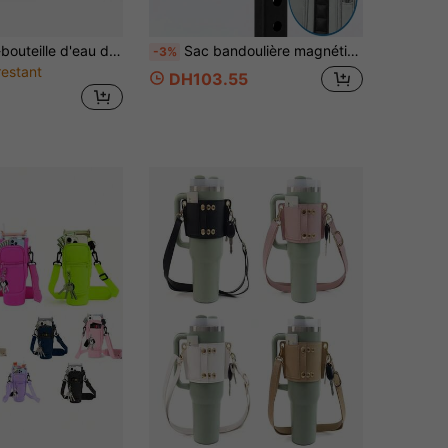
1 pièce Porte-bouteille d'eau de poche portable pour l'extérieur avec bandoulière, convient aux bouteilles de 32 oz, sac de transport de bouteille d'eau avec poche pour téléphone, poche pour bouteille d'eau à porter en bandoulière ou à la main pour la marche, la randonnée, les voyages, le camping (bouteille d'eau non incluse, lettre aléatoire sur la surface du sac), fournitures pour la rentrée scolaire
Sac bandoulière magnétique, se fixe aux équipements de gym, sac de sport bandoulière avec pochette de téléphone transparente, porte-bouteille d'eau & fermeture éclair sécurisée | Unisexe | Voyage, Gym, Cyclisme, Yoga
-3%
restant
DH103.55