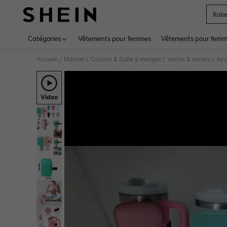
Rob
Use up 
Catégories
Vêtements pour femmes
Vêtements pour femme
Accueil
Maison
Cuisine & Salle à manger
Verres & tasses
Acc
/
/
/
/
Video