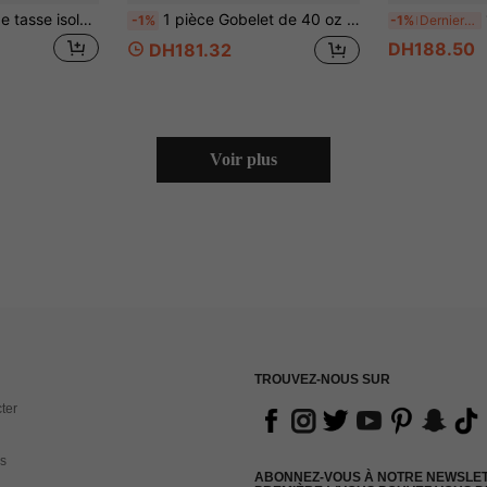
1 pièce Manchon de tasse isolé de 40 oz en matériau de plongée haute capacité avec décoration de strass, manchon de tasse multifonction réglable pour les activités de plein air et les bouteilles d'eau
1 pièce Gobelet de 40 oz avec étui de protection portable et sangle d'épaule réglable, housse de gobelet, sac de rangement double, porte-monnaie mobile pour gobelet, convient pour les accessoires de gobelet de voyage, de plein air et de fitness
1 piè
-1%
-1%
Derniers 3 jours
DH188.50
DH181.32
Voir plus
TROUVEZ-NOUS SUR
ter
s
ABONNEZ-VOUS À NOTRE NEWSLETT