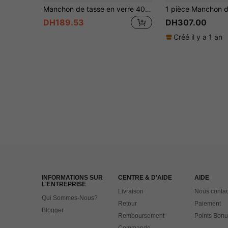
Manchon de tasse en verre 40/30oz + paille, ensemble d'accessoires pour bouteille d'eau (manchon de tasse + sac de téléphone + porte-clés + paille), sac de bouteille d'eau avec sac de téléphone, manchon de protection de tasse, sac de bouteille d'eau isotherme, manchon de tasse (avec sac de téléphone), sans couvercle de paille, convient aux tasses en verre 40/30oz, avec poignée, bandoulière
DH189.53
DH307.00
Créé il y a 1 an
INFORMATIONS SUR
CENTRE & D'AIDE
AIDE
L'ENTREPRISE
Livraison
Nous contac
Qui Sommes-Nous?
Retour
Paiement
Blogger
Remboursement
Points Bonu