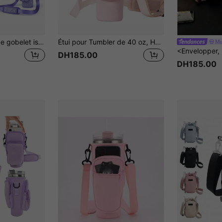
1 pièce Manchon de gobelet isotherme grande capacité de 40 oz, porte-gobelet/bouteille multifonction réglable pour l'extérieur en matériau de plongée
Étui pour Tumbler de 40 oz, Housse de tasse thermos, Housse de tasse en matériau de plongée, Housse de protection pour tasse avec poignée de voiture, Sangle diagonale réglable, Convient pour les voyages en plein air, le fitness et l'utilisation quotidienne.
Mu
DH185.00
DH185.00