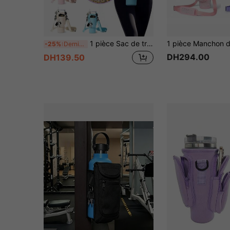
1 pièce Sac de transport de bouteille d'eau avec poche pour téléphone, convenant à un Tumbler de 40/30 oz avec poignée, avec bandoulière réglable, crochet pour les clés. Convient pour la randonnée, les voyages, le camping, étui de bouteille d'eau isolé pour sport, sac bandoulière
-25%
Derniers 3 jours
DH294.00
DH139.50