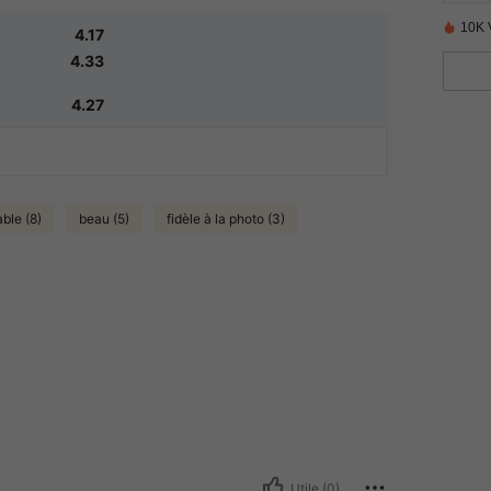
10K 
4.17
4.33
4.27
ble (8)
beau (5)
fidèle à la photo (3)
Utile (0)