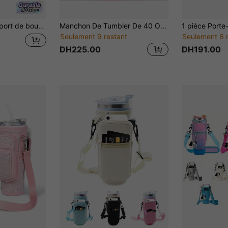
ment pour téléphone/clés/cartes, sangle de boisson portable pour le camping, la randonnée & les voyages, cadeau parfait
Manchon De Tumbler De 40 Oz, Manchon De Cooler Pour Tumbler Isolé, Manchon De Réservoir De Plongée Sous-marine, Convient Aux Nouveaux Design Tumbler Yeti, Housse De Tasse De Poignée De Transport, Manchon De Bouteille D'eau De Transport En Bandoulière
Seulement 9 restant
Seulement 6 
DH225.00
DH191.00