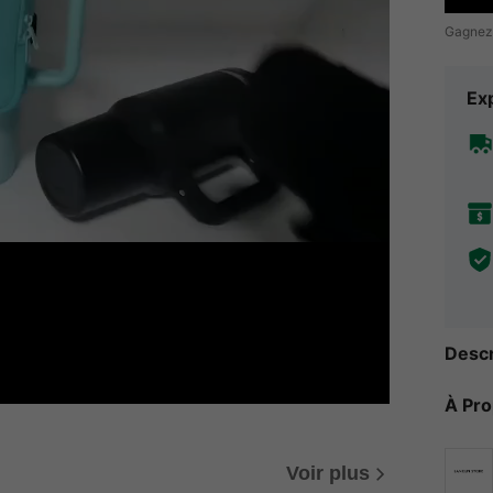
Gagnez
Exp
Descr
À Pr
Voir plus