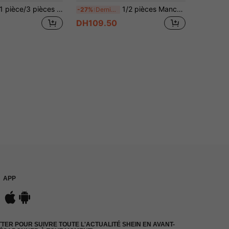
ce/3 pièces Sac pour bouteille d'eau, pochette pour téléphone, porte-clés, accessoire de tasse Maeky, sac portable pour bouteille d'eau avec pochette pour téléphone et porte-clés, sangle d'épaule réglable, grande capacité de rangement, poches multifonctions, mains libres, tissu Oxford résistant à l'eau, doublure résistante à l'usure, léger, convient pour gobelet Maeky 40oz/1134ml, randonnée en plein air, voyage, gym, trajet quotidien, cadeau unisexe
1/2 pièces Manchon de bouteille d'eau en PU, porte-bouteille d'eau portable, 40 oz, convient pour les accessoires de tasse, bandoulière réglable, cordon pour bouteille d'eau, accessoires de tasse (noir/blanc/rose/bordeaux), beau cadeau, cadeau pour la fête des mères
-27%
Derniers 3 jours
DH109.50
APP
ER POUR SUIVRE TOUTE L'ACTUALITÉ SHEIN EN AVANT-