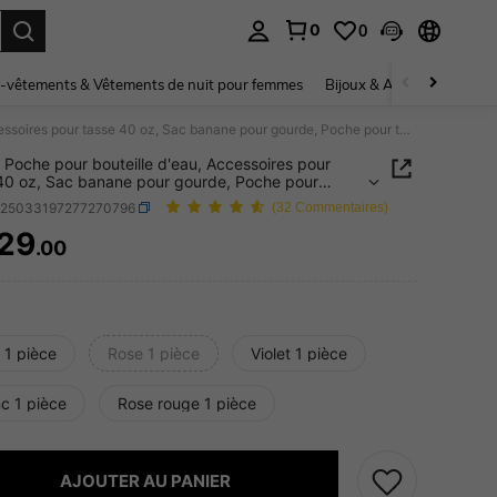
0
0
ouver. Press Enter to select.
-vêtements & Vêtements de nuit pour femmes
Bijoux & Accessoires pou
1 pack Poche pour bouteille d'eau, Accessoires pour tasse 40 oz, Sac banane pour gourde, Poche pour téléphone, carte, clés, portefeuille pour la musculation, le sport en extérieur, polyvalente, compacte
 Poche pour bouteille d'eau, Accessoires pour
40 oz, Sac banane pour gourde, Poche pour
ne, carte, clés, portefeuille pour la musculation, le
h25033197277270796
(32 Commentaires)
en extérieur, polyvalente, compacte
29
.00
ICE AND AVAILABILITY
 1 pièce
Rose 1 pièce
Violet 1 pièce
c 1 pièce
Rose rouge 1 pièce
AJOUTER AU PANIER