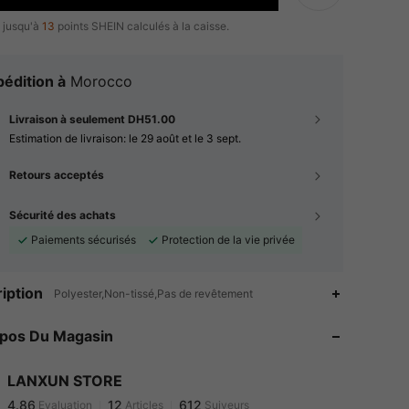
 jusqu'à
13
points SHEIN calculés à la caisse.
édition à
Morocco
Livraison à seulement DH51.00
Estimation de livraison:
le 29 août et le 3 sept.
Retours acceptés
Sécurité des achats
Paiements sécurisés
Protection de la vie privée
iption
Polyester,Non-tissé,Pas de revêtement
4.86
12
612
4.86
12
612
opos Du Magasin
4.86
12
612
4.86
12
612
LANXUN STORE
4.86
12
612
Evaluation
Articles
Suiveurs