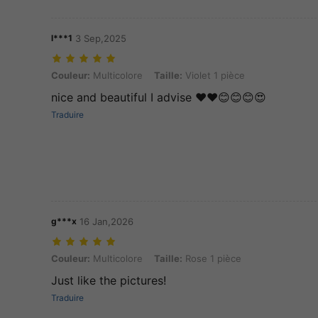
l***1
3 Sep,2025
Couleur: Multicolore, Taille: Violet 1 pièce
Couleur:
Multicolore
Taille:
Violet 1 pièce
nice and beautiful I advise ❤️❤️😊😊😊😍
Traduire
g***x
16 Jan,2026
Couleur: Multicolore, Taille: Rose 1 pièce
Couleur:
Multicolore
Taille:
Rose 1 pièce
Just like the pictures!
Traduire