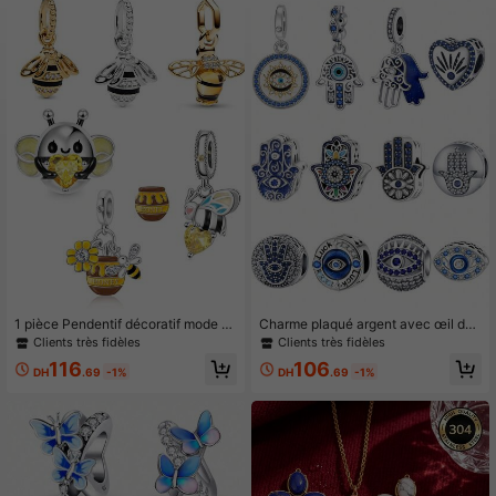
1 pièce Pendentif décoratif mode a
Charme plaqué argent avec œil de
vec perle insecte abeille, cadeau d
main et perles bleues démon. Pend
Clients très fidèles
Clients très fidèles
e breloque perlé DIY
entif boule convenant pour bracelet
116
106
s, bijoux faits main pour femmes
DH
.69
-1%
DH
.69
-1%