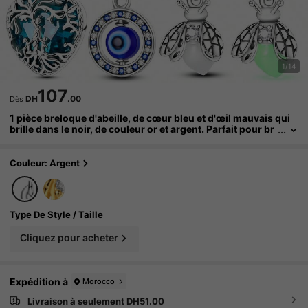
1/14
107
DH
.00
Dès
1 pièce breloque d'abeille, de cœur bleu et d'œil mauvais qui
brille dans le noir, de couleur or et argent. Parfait pour br
acelets, colliers, pendentifs DIY. Convient aux bracelets e
uropéens pour femmes. Style nature mignon, cadeau parfait
pour les amateurs d'abeilles et les anniversaires.
Couleur: Argent
Type De Style / Taille
Cliquez pour acheter
Expédition à
Morocco
Livraison à seulement DH51.00