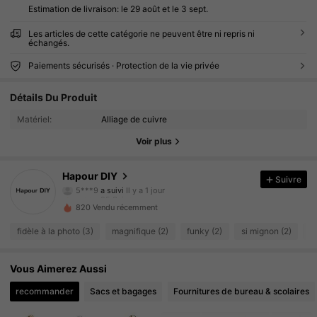
Estimation de livraison:
le 29 août et le 3 sept.
Les articles de cette catégorie ne peuvent être ni repris ni
échangés.
Paiements sécurisés · Protection de la vie privée
25 Suiveurs
4.69
Détails Du Produit
25 Suiveurs
4.69
Matériel:
Alliage de cuivre
25 Suiveurs
4.69
Voir plus
25 Suiveurs
4.69
25 Suiveurs
4.69
Hapour DIY
Suivre
5***9
a suivi
Il y a 1 jour
25 Suiveurs
4.69
820 Vendu récemment
25 Suiveurs
4.69
fidèle à la photo (3)
magnifique (2)
funky (2)
si mignon (2)
b
25 Suiveurs
4.69
25 Suiveurs
4.69
Vous Aimerez Aussi
recommander
Sacs et bagages
Fournitures de bureau & scolaires