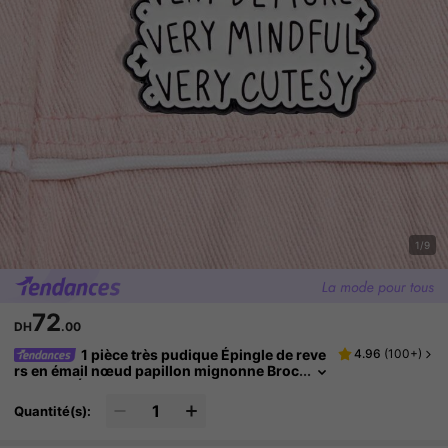
1/9
72
DH
.00
1 pièce très pudique Épingle de reve
4.96
(
100+
)
rs en émail nœud papillon mignonne Broc
he Pines Épingles de revers sur sac à dos
Accessoires de mode Bijoux cadeaux de fête
Quantité(s):