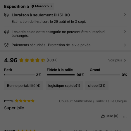
Expédition à
Morocco
Livraison à seulement DH51.00
Estimation de livraison:
le 29 août et le 3 sept.
Les articles de cette catégorie ne peuvent être ni repris ni
échangés.
Paiements sécurisés · Protection de la vie privée
4.96
(100+)
Voir plus
Petit
Fidèle à la taille
Grand
2%
98%
0%
Bonne portabilité
(4)
logistique rapide
(1)
si cool
(31)
l***3
Couleur: Multicolore / Taille: Taille Unique
Super
jolie
Utile
(0)