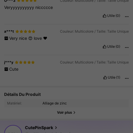
O***3
Couleur: Multicolore / Taille: Taille Unique
Veryyyyyyyyyy
niccccce
Utile
(0)
a***t
Couleur: Multicolore / Taille: Taille Unique
Very
nice
😍
love
❤️
Utile
(0)
j***y
Couleur: Multicolore / Taille: Taille Unique
Cute
Utile
(1)
Détails Du Produit
10K Suiveurs
4.96
Matériel:
Alliage de zinc
10K Suiveurs
4.96
Voir plus
10K Suiveurs
4.96
CutePinSpark