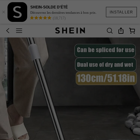
SHEIN-SOLDE D'ÉTÉ
×
INSTALLER
Découvrez les dernières tendances à bon prix.
(18,717)