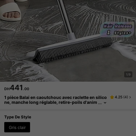
1/9
441
DH
.00
1 pièce Balai en caoutchouc avec raclette en silico
4.25
(
4
)
ne, manche long réglable, retire-poils d'anim
aux, nettoyeur de poussière, brosse pour fen
êtres et sols, pour bois dur, carrelage et surfaces
en verre, indispensable
Type De Style
Gris clair