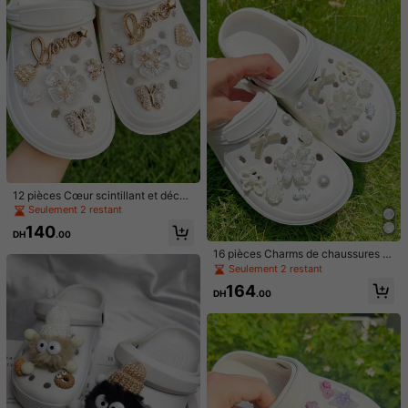
They
look
exactly
like
the
picture
and
are
very
pretty
,
but
the
black
button
backing
on
one
of
them
broke
off
when
I
tried
to
push
it
into
my
shoe
.
Be
gentle
when
putting
them
on
.
Utile
(0)
b***5
Couleur: Prune / Taille: Taille Unique
Love
these
shoe
charms
.
Bought
them
for
my
grandchildren
and
hope
they
fit
in
their
shoes
Utile
(0)
12 pièces Cœur scintillant et décor
ations de breloques de fleurs de ca
Seulement 2 restant
mélia pour chaussures, convient po
140
r***3
Couleur: Prune / Taille: Taille Unique
ur les sandales et les sabots, amovi
DH
.00
ble. Cadeau de vacances
画像通りで可愛いです！
16 pièces Charms de chaussures fl
oraux beiges, série élégante Acces
Seulement 2 restant
Utile
(0)
soires DIY pour sabots, chaussures
164
de plage, chaussures de jardin, fleu
DH
.00
rs de chaussures
8***8
Couleur: Prune / Taille: Taille Unique
요즘
젤리슈즈
커스텀이
유행이라서
저도
사서
달아봤어요
Utile
(0)
2.4K Suiveurs
4.91