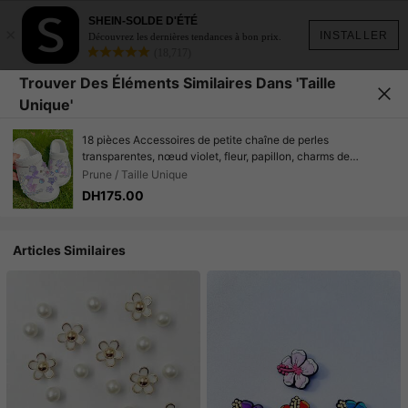
SHEIN-SOLDE D'ÉTÉ
×
INSTALLER
Découvrez les dernières tendances à bon prix.
(18,717)
Trouver Des Éléments Similaires Dans 'Taille
Unique'
18 pièces Accessoires de petite chaîne de perles
transparentes, nœud violet, fleur, papillon, charms de
chaussures, série rose mignonne convenant aux pantoufles
Prune / Taille Unique
perforées
DH175.00
Articles Similaires