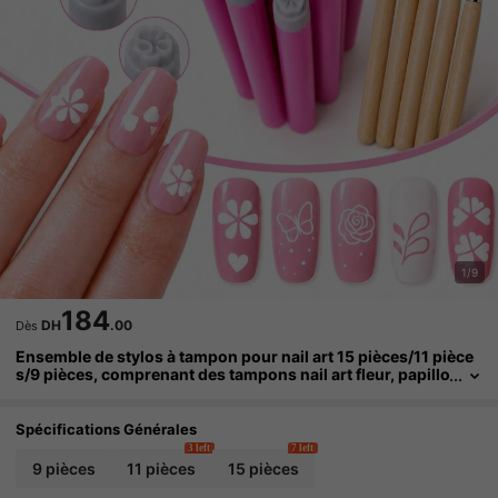
1/9
184
DH
.00
Dès
Ensemble de stylos à tampon pour nail art 15 pièces/11 pièce
s/9 pièces, comprenant des tampons nail art fleur, papillo
n, rose, permet de combiner librement différents motifs p
our créer un nail art personnalisé, durable et robuste, ne se c
asse pas ou ne se déforme pas facilement, peut dessiner libre
Spécifications Générales
ment, pointe de stylo douce et modérée, convient pour le ver
3 left
7 left
nis à ongles gel et les autocollants pour ongles
9 pièces
11 pièces
15 pièces