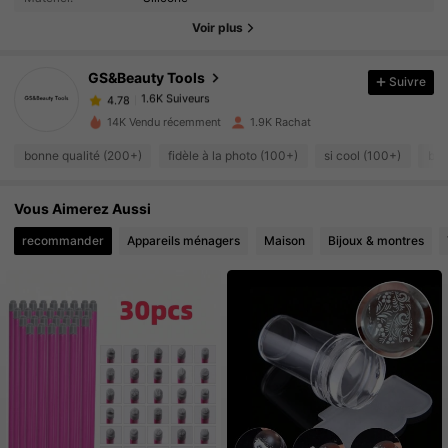
1.6K Suiveurs
4.78
Voir plus
1.6K Suiveurs
4.78
1.6K Suiveurs
4.78
GS&Beauty Tools
Suivre
1.6K Suiveurs
4.78
14K Vendu récemment
1.9K Rachat
1.6K Suiveurs
4.78
bonne qualité (200+)
fidèle à la photo (100+)
si cool (100+)
bea
1.6K Suiveurs
4.78
1.6K Suiveurs
4.78
Vous Aimerez Aussi
1.6K Suiveurs
4.78
recommander
Appareils ménagers
Maison
Bijoux & montres
1.6K Suiveurs
4.78
1.6K Suiveurs
4.78