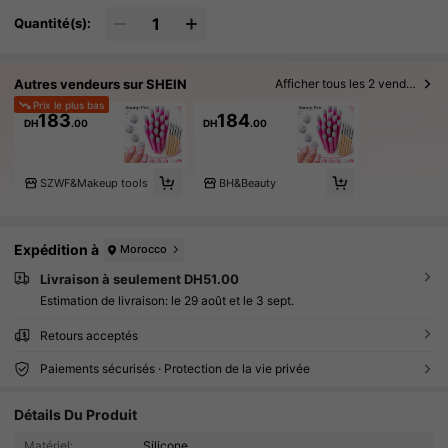
Quantité(s):
Autres vendeurs sur SHEIN
Afficher tous les 2 vendeurs
Prix le plus bas
183
184
DH
.00
DH
.00
SZWF&Makeup tools
BH&Beauty
Expédition à
Morocco
Livraison à seulement DH51.00
Estimation de livraison:
le 29 août et le 3 sept.
Retours acceptés
Paiements sécurisés · Protection de la vie privée
Détails Du Produit
1.6K Suiveurs
4.78
Matériel:
Silicone