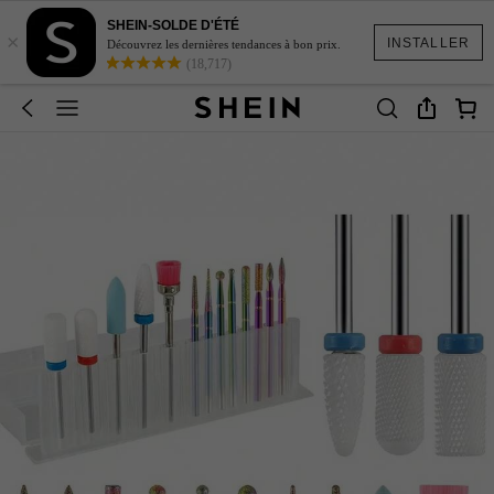
SHEIN-SOLDE D'ÉTÉ
×
INSTALLER
Découvrez les dernières tendances à bon prix.
(18,717)