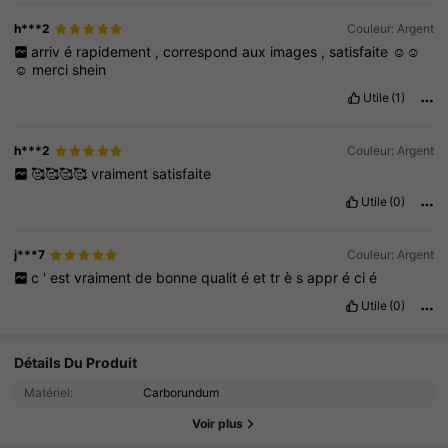
h***2
Couleur: Argent
arriv
é
rapidement
,
correspond
aux
images
,
satisfaite
☺️☺️
☺️
merci
shein
Utile
(1)
h***2
Couleur: Argent
🥰🥰🥰🥰
vraiment
satisfaite
Utile
(0)
j***7
Couleur: Argent
c
'
est
vraiment
de
bonne
qualit
é
et
tr
è
s
appr
é
ci
é
Utile
(0)
Détails Du Produit
4.9K Suiveurs
4.91
Matériel:
Carborundum
4.9K Suiveurs
4.91
Voir plus