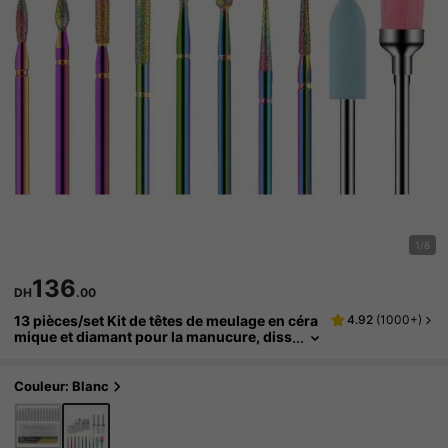
1/6
136
DH
.00
13 pièces/set Kit de têtes de meulage en céra
4.92
(
1000+
)
mique et diamant pour la manucure, diss
olvant de vernis à ongles, repoussoir de
cuticules et accessoires de lime à ongles
Couleur: Blanc