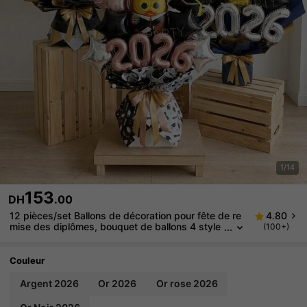
1/14
153
DH
.00
12 pièces/set Ballons de décoration pour fête de re
4.80
mise des diplômes, bouquet de ballons 4 style
(100+)
s, mini hibou docteur/bonnet de graduation/"Tu
l'as fait" rond/ballons étoiles 10 pouces or/noir/arge
nt/or rose, 2026, cérémonie de remise des diplôme
Couleur
s
Argent 2026
Or 2026
Or rose 2026