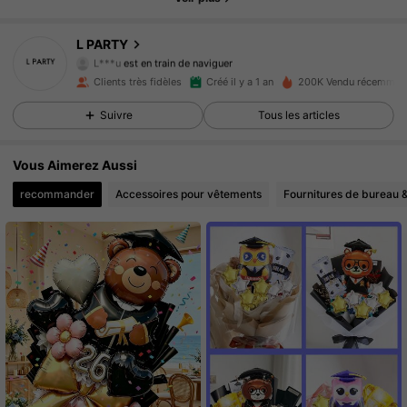
3.5K Suiveurs
4.93
L PARTY
L***u
est en train de naviguer
3.5K Suiveurs
4.93
Clients très fidèles
Créé il y a 1 an
200K Vendu récemmen
Suivre
Tous les articles
3.5K Suiveurs
4.93
3.5K Suiveurs
4.93
Vous Aimerez Aussi
recommander
Accessoires pour vêtements
Fournitures de bureau &
3.5K Suiveurs
4.93
3.5K Suiveurs
4.93
3.5K Suiveurs
4.93
3.5K Suiveurs
4.93
3.5K Suiveurs
4.93