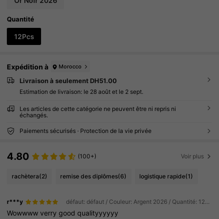
Or Noir 2026
Quantité
12Pcs
Expédition à
Morocco
Livraison à seulement DH51.00
Estimation de livraison:
le 28 août et le 2 sept.
Les articles de cette catégorie ne peuvent être ni repris ni
échangés.
Paiements sécurisés · Protection de la vie privée
4.80
(100+)
Voir plus
rachètera
(2)
remise des diplômes
(6)
logistique rapide
(1)
r***y
défaut: défaut / Couleur: Argent 2026 / Quantité: 12Pcs
Wowwww
verry
good
qualityyyyyy