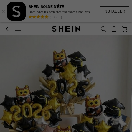
SHEIN-SOLDE D'ÉTÉ
×
INSTALLER
Découvrez les dernières tendances à bon prix.
(18,717)