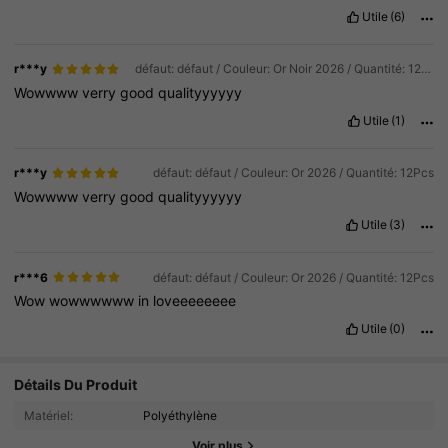
Utile
(6)
r***y
défaut: défaut / Couleur: Or Noir 2026 / Quantité: 12Pcs
Wowwww
verry
good
qualityyyyyy
Utile
(1)
r***y
défaut: défaut / Couleur: Or 2026 / Quantité: 12Pcs
Wowwww
verry
good
qualityyyyyy
Utile
(3)
r***6
défaut: défaut / Couleur: Or 2026 / Quantité: 12Pcs
Wow
wowwwwww
in
loveeeeeeee
Utile
(0)
3.5K Suiveurs
4.93
Détails Du Produit
Matériel:
Polyéthylène
3.5K Suiveurs
4.93
Voir plus