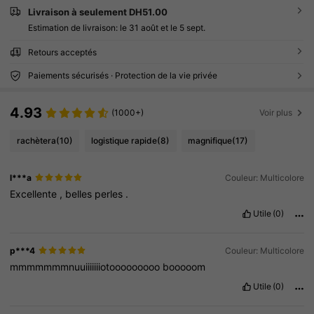
Livraison à seulement DH51.00
Estimation de livraison:
le 31 août et le 5 sept.
Retours acceptés
Paiements sécurisés · Protection de la vie privée
4.93
(1000+)
Voir plus
rachètera
(10)
logistique rapide
(8)
magnifique
(17)
l***a
Couleur: Multicolore
Excellente
,
belles
perles
.
Utile
(0)
p***4
Couleur: Multicolore
mmmmmmmnuuiiiiiiiotooooooooo
booooom
Utile
(0)