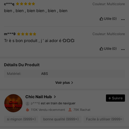
c***q
Couleur: Multicolore
bien
,
bien
,
bien
bien
,
bien
,
bien
Utile
(0)
m***9
Couleur: Multicolore
Tr
è
s
bon
produit
,
j
’
ai
ador
é
💞💞💞
Utile
(0)
Détails Du Produit
8.7K Suiveurs
4.93
Matériel:
ABS
8.7K Suiveurs
4.93
Voir plus
8.7K Suiveurs
4.93
Chic Nail Hub
Suivre
p***6
est en train de naviguer
8.7K Suiveurs
4.93
110K Vendu récemment
79K Rachat
si mignon (9999+)
bonne qualité (9999+)
Facile à utiliser (9999+)
8.7K Suiveurs
4.93