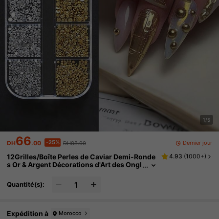
1/5
66
-25%
Dernier jour
DH
.00
DH88.00
12Grilles/Boîte Perles de Caviar Demi-Ronde
4.93
(
1000+
)
s Or & Argent Décorations d'Art des Ongl
es, Perles d'Acier Rondes Plates 1/2/3/5
mm, Micro-Boules Bijoux d'Ongles, Fournitu
Quantité(s):
res d'Art des Ongles Ongles Charmes d'Ongl
es
Expédition à
Morocco