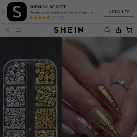
SHEIN-SOLDE D'ÉTÉ
×
INSTALLER
Découvrez les dernières tendances à bon prix.
(18,717)