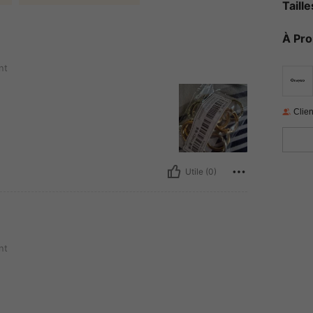
Taill
À Pr
nt
Clien
Utile (0)
nt