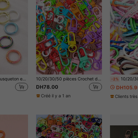
1 pièce Fermoir mousqueton en alliage de métal coloré et électrolysé, anneau rond ouvert à ressort. Connecteur pour porte-clés, sac, chaîne de téléphone portable. Convient pour l'artisanat, les accessoires de voiture, les breloques de sac, l'école, le style gothique Y2K
10/20/30/50 pièces Crochet de porte-clés en métal de couleur vive aléatoire - Fermoir pivotant durable - Parfait pour les bijoux DIY et les accessoires de sac, mignon, style Y2K
10/20/30/50 pièces Anneaux en alliage de zinc de couleur aléatoire en forme de gourde à ressort - Boucle ronde à dégagement rapide en métal durab
-2%
DH78.00
DH105.9
Créé il y a 1 an
Clients très