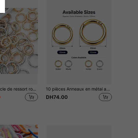
12 pièces Boucle de ressort ronde, Porte-clés DIY, Boucle de chaîne en anneau O, Matériau en alliage de zinc premium, Pour pendentifs de sac, Boucles d'escalade en plein air, Porte-clés
10 pièces Anneaux en métal avec ressort, fermoirs de porte-clés ronds ouverts DIY, connecteur de laisse pour chien avec fermoir mousqueton
0
DH74.00