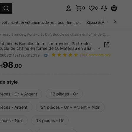
0
0
ouver. Press Enter to select.
-vêtements & Vêtements de nuit pour femmes
Bijoux & Accessoires pou
12/18/24 pièces Boucles de ressort rondes, Porte-clés DIY, Boucle de chaîne en forme de O, Matériau en alliage de zinc premium, Accessoires d'artisanat en métal durable à dégagement rapide, Convient pour les breloques de sac, les boucles d'escalade en extérieur, les porte-clés, les portefeuilles et les fermoirs multifonctionnels, Facile à ouvrir et à fermer, et anti-perte, Surface lisse
24 pièces Boucles de ressort rondes, Porte-clés
oucle de chaîne en forme de O, Matériau en alliage
c premium, Accessoires d'artisanat en métal
SKU: sc260321152192061203942
(36 Commentaires)
e à dégagement rapide, Convient pour les
ues de sac, les boucles d'escalade en extérieur,
98
H
.00
ICE AND AVAILABILITY
te-clés, les portefeuilles et les fermoirs
nctionnels, Facile à ouvrir et à fermer, et anti-
 Surface lisse
de style
ièces - Or + Argent
12 pièces - Or
ièces - Argent
24 pièces - Or + Argent + Noir
ièces - Noir
18 pièces - Or