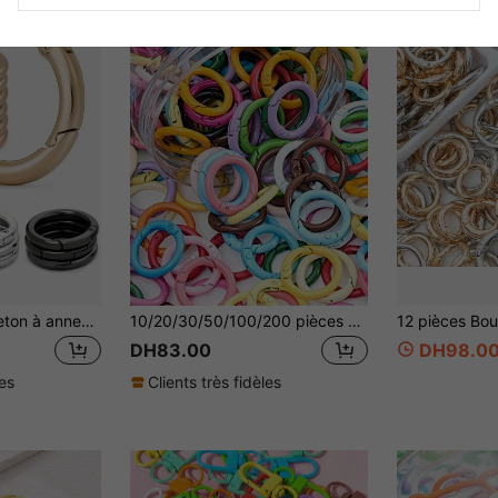
10 pièces Mousqueton à anneau en O en alliage de zinc - Porte-clés rond blanc, convient pour les accessoires DIY, les sacs à main et les colliers pour chiens
10/20/30/50/100/200 pièces Anneau en O à ressort en alliage de zinc de couleur aléatoire - Boucle ronde à dégagement rapide en métal durable, peinture cuite, convient pour porte-clés DIY, sangle, laisse de chien, boucle d'escalade en extérieur, portefeuille et autres boucles multifonctions, facile à ouvrir et à fermer, sécurisé et ferme, surface lisse, avec accessoires, couleurs riches
DH83.00
DH98.0
les
Clients très fidèles