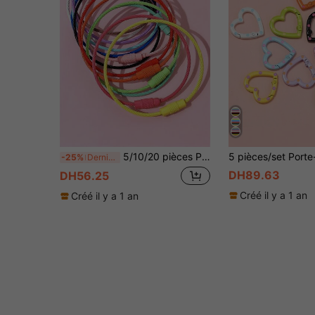
5/10/20 pièces Porte-clés en acier inoxydable de couleurs aléatoires et créatives, porte-clés de voiture, accessoire DIY, décoration de pendentif en fil - Ajoutez une touche de couleur à vos clés !
-25%
Dernières 8 heures
DH89.63
DH56.25
Créé il y a 1 an
Créé il y a 1 an