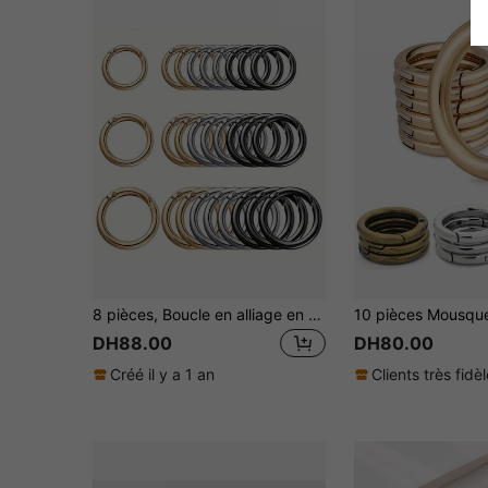
8 pièces, Boucle en alliage en forme d'anneau de printemps, clip de crochet portable pour porte-clés, accessoires DIY pour porte-clés, sac, portefeuille, sac à main et laisse pour animal de compagnie, accessoires de voiture, breloques de sac à dos pour l'école, accessoires gothiques mignons Y2k, idées de cadeaux pour la fête des enseignants, Noël, accessoires de sac, cordons avec porte-badge, accessoires de voiture, breloques de sac, cadeaux pour la mère, le père, la remise des diplômes et l'enseignant
DH88.00
DH80.00
Créé il y a 1 an
Clients très fidè