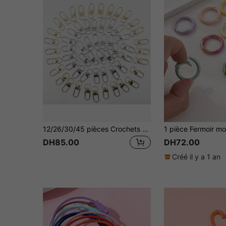
12/26/30/45 pièces Crochets en métal de couleur unie en alliage de zinc avec fermoir mousqueton, convient pour les porte-clés DIY, les sacs à dos, les portefeuilles et les bijoux - pour une connexion sécurisée, accessoires de porte-clés, Surface métallique lisse, Alliage de zinc durable, les porte-clés avec fermoir mousqueton allient praticité et décoration, souvent utilisés comme petits articles quotidiens, peuvent également être offerts comme petits cadeaux
DH85.00
DH72.00
Créé il y a 1 an