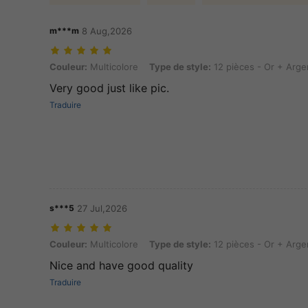
m***m
8 Aug,2026
Couleur: Multicolore, Type de style: 12 pièces - Or + Argent
Couleur:
Multicolore
Type de style:
12 pièces - Or + Arge
Very good just like pic.
Traduire
s***5
27 Jul,2026
Couleur: Multicolore, Type de style: 12 pièces - Or + Argent
Couleur:
Multicolore
Type de style:
12 pièces - Or + Arge
Nice and have good quality
Traduire