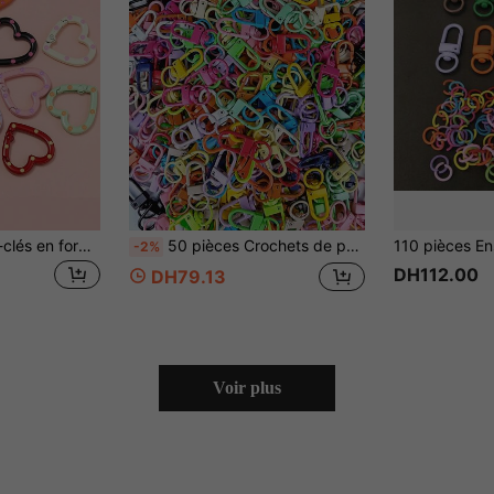
5 pièces/set Porte-clés en forme de cœur de couleurs aléatoires, porte-clés à ressort bicolore émaillé, carabinier convenant pour l'artisanat, la fabrication de bijoux, les accessoires de voiture pour la Saint-Valentin, les sacs, l'école, le style gothique mignon Y2K
50 pièces Crochets de porte-clés métalliques vibrants - Avec fermoir mousqueton pivotant robuste - Parfait pour les bijoux DIY et les accessoires de sac
-2%
DH112.00
DH79.13
Voir plus