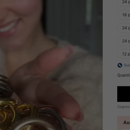
24 
18 p
24 p
24 p
12 p
Gui
Quanti
Gagnez
Au