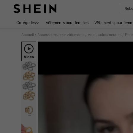
Rob
Use up 
Catégories
Vêtements pour femmes
Vêtements pour femme
Accueil
Accessoires pour vêtements
Accessoires neutres
Port
/
/
/
Video