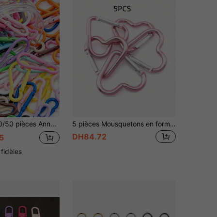
le, processus de peinture cuite, convient pour porte-clés DIY, sangle, laisse pour chien, boucle d'escalade extérieure, porte-clés, boucle multifonctionnelle pour portefeuille, facile à ouvrir et fermer, sécurisé et ferme, surface lisse, avec accessoires, couleurs riches
5 pièces Mousquetons en forme de cœur, en alliage d'aluminium pour hommes et femmes, à utiliser pour l'escalade en extérieur, les sacs à dos et les accessoires automobiles quotidiens. Cadeaux mignons gothiques Y2K pour la mère, le père, la remise des diplômes et l'enseignant
DH84.72
5
 fidèles