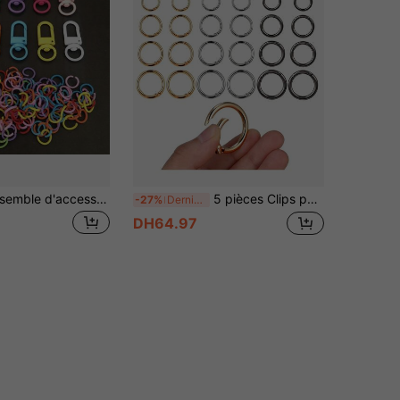
110 pièces Ensemble d'accessoires porte-clés multicolores pour femmes comprenant des anneaux et des maillons de porte-clés, des décorations de porte-clés DIY, des accessoires de voiture, des breloques de sac, des cadeaux scolaires, gothiques, Y2K, de Noël. Cadeaux pour mère, père, remise de diplôme et enseignant.
5 pièces Clips porte-clés ronds, mousquetons, convenant pour les clés, boucles, sacs, portefeuilles - Crochets porte-clés de rechange, artisanat DIY, cadeaux, souvenirs, accessoires de voiture, style gothique mignon Y2K
-27%
Dernières 8 heures
DH64.97