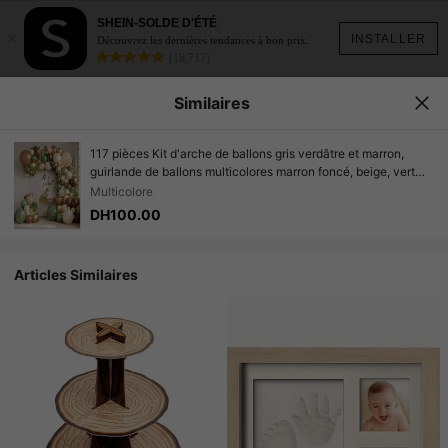
SHEIN-SOLDE D'ÉTÉ
×
INSTALLER
Découvrez les dernières tendances à bon prix.
(18,717)
Similaires
117 pièces Kit d'arche de ballons gris verdâtre et marron,
guirlande de ballons multicolores marron foncé, beige, vert
olive, or, convenant pour la décoration de fête de jungle
Multicolore
safari, forêt, anniversaire de garçon/fille, mariage, baby
DH100.00
shower
Articles Similaires