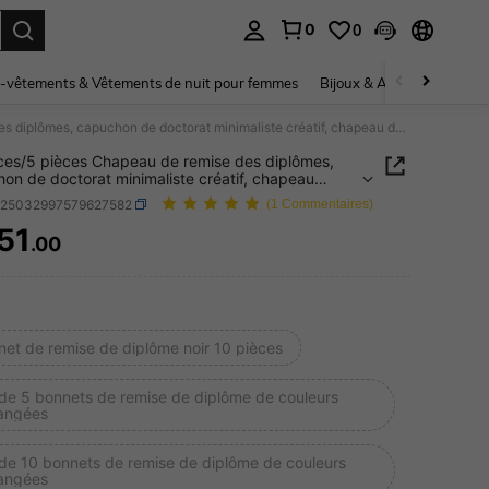
0
0
ouver. Press Enter to select.
-vêtements & Vêtements de nuit pour femmes
Bijoux & Accessoires pou
10 pièces/5 pièces Chapeau de remise des diplômes, capuchon de doctorat minimaliste créatif, chapeau décoratif pour fête
ces/5 pièces Chapeau de remise des diplômes,
on de doctorat minimaliste créatif, chapeau
tif pour fête
h25032997579627582
(1 Commentaires)
51
.00
ICE AND AVAILABILITY
net de remise de diplôme noir 10 pièces
 de 5 bonnets de remise de diplôme de couleurs
angées
 de 10 bonnets de remise de diplôme de couleurs
angées