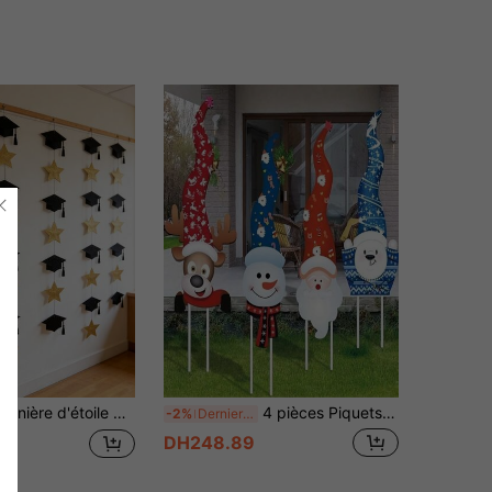
raduation pailletée à suspendre, convient pour la fête et la cérémonie de graduation, drapeau décoratif à suspendre pour la maison
4 pièces Piquets de jardin de Noël de style artistique décoratif : Père Noël & Renne Décoration de cour - Décoration extérieure de pelouse pour les fêtes
-2%
Derniers 2 jours
DH248.89