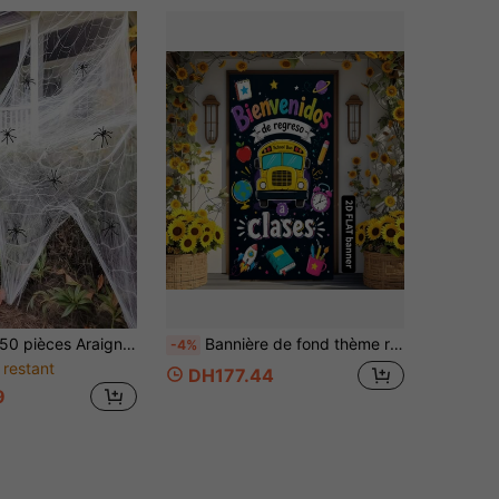
pièces Araignées artificielles et décorations de toile d'araignée, ornements de toile d'araignée de jardin extérieur, convient pour la décoration de fête, la décoration de la maison, la décoration d'Halloween, la décoration de la chambre
Bannière de fond thème rentrée scolaire 2D à dos plat, thème bienvenue à l'école avec bus scolaire jaune, fournitures, pomme et autres éléments d'apprentissage, en matériau polyester, sans alimentation électrique, pratique à utiliser, convient pour les scènes intérieures et extérieures, peut être utilisé comme décoration murale, toile de fond photo, applicable pour la décoration de campus, les activités à la maison, la décoration de magasin, la décoration de studio, les cadeaux de fête, style vif et accrocheur avec un excellent effet décoratif
-4%
 restant
DH177.44
9