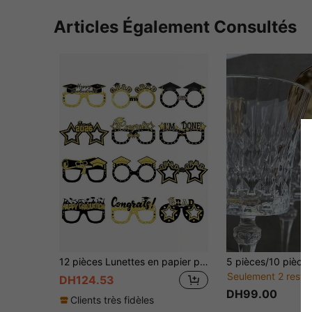
Articles Également Consultés
12 pièces Lunettes en papier pour fête de remise des diplômes, accessoires de photobooth, chapeau, diplôme, calotte et décoration de gland - montures de lunettes en papier noir et or et décorations thème "GRAD", convient pour la célébration de la remise des diplômes et la décoration de fête, décorations de fête de remise des diplômes
Seulement 2 resta
DH124.53
DH99.00
Clients très fidèles