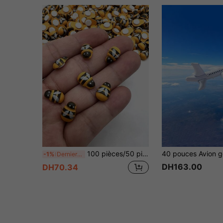
100 pièces/50 pièces/30 pièces Mini décorations d'abeilles en bois - Décorations d'abeilles auto-adhésives, blanches avec des ailes rayées noires, convenant pour les fêtes, les couronnes de maison, les projets DIY et les décorations de fête, design d'abeille classique, texture en bois, décorations d'abeilles, décorations de chambre, décorations extérieures, décorations de fête, décorations de chambre à coucher, décorations de maison, décorations murales, décorations de jardin, fournitures pour la maison, articles essentiels pour la maison, cadeaux pour femmes, cadeaux pour hommes, cadeaux pour amis, cadeaux pour camarades de classe, cadeaux de fête, petites surprises
-1%
Derniers 2 jours
DH163.00
DH70.34