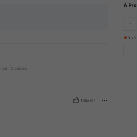
À Pr
9.3K
èces
noir 10 pièces
Utile (0)