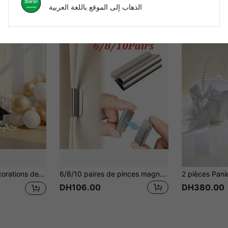
الذهاب إلى الموقع باللغة العربية
026, convient pour la maternelle, le jardin d'enfants, le lycée, les fournitures de fête de remise des diplômes universitaires
6/8/10 paires de pinces magnétiques pour rideaux, épingles de fermeture magnétique pour rideaux gardent les rideaux fermés, empêchent la fuite de lumière, boutons-pression de fermeture de rideaux convenant pour les rideaux intérieurs et extérieurs, maison, chambre, bureau
DH106.00
DH380.00