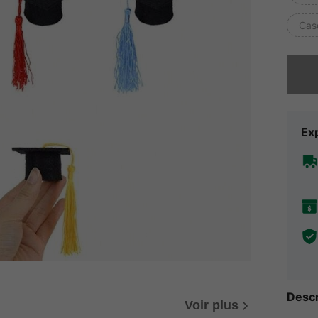
Cas
Désolés,
Exp
Descr
Voir plus