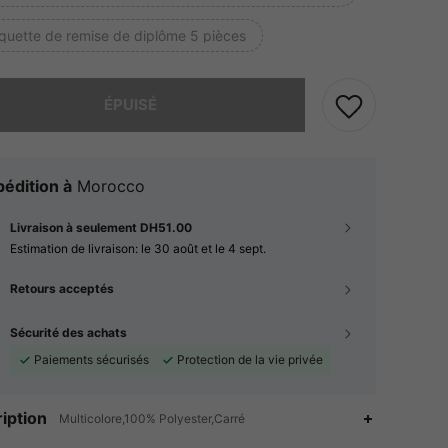
quette de remise de diplôme 5 pièces
 ce produit est épuisé.
ÉPUISÉ
édition à
Morocco
Livraison à seulement DH51.00
Estimation de livraison:
le 30 août et le 4 sept.
Retours acceptés
Sécurité des achats
Paiements sécurisés
Protection de la vie privée
4.84
36
137
iption
Multicolore,100% Polyester,Carré
4.84
36
137