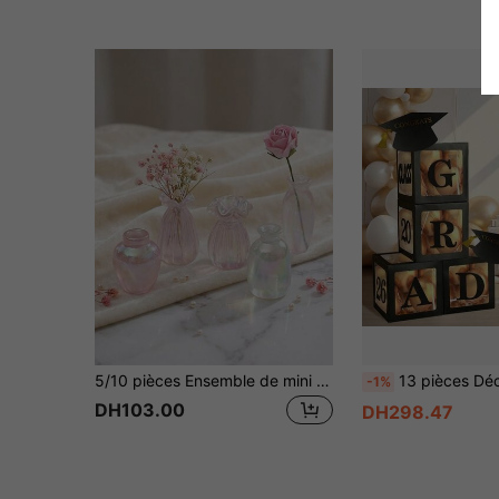
5/10 pièces Ensemble de mini vases, mini vases pour arrangements floraux, accessoires de décoration de micro paysage, accessoires décoratifs DIY pour scènes de prise de vue, modèles de meubles de maison miniature DIY, accessoires de prise de vue de scène miniature
13 pièces Décorations de remise des diplômes 2025/2026, boîte de ballons noirs et blancs avec lettres GRAD pour la fête de remise des diplômes 2025/2
-1%
DH103.00
DH298.47