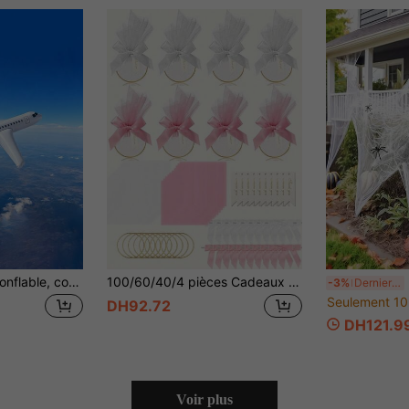
40 pouces Avion gonflable, convient pour les fêtes à thème aviation pour adultes - peut être utilisé pour les fêtes au bord de la piscine, les cérémonies de remise des diplômes, les événements extérieurs, les décorations d'anniversaire et la décoration intérieure
100/60/40/4 pièces Cadeaux de mariage, Sacs cadeaux en tulle blanc/rose DIY, Sacs de faveurs de fête de mariage, Sacs à biscuits et bonbons, Sacs surprises de fête, Décoration de centre de table, Convient pour la cérémonie de mariage, la douche de mariée, les cadeaux de fête à thème
50 
-3%
Derniers 3 jours
Seulement 10
DH92.72
DH121.9
Voir plus