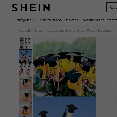
Rob
Use up 
Catégories
Vêtements pour femmes
Vêtements pour femme
Accueil
Maison
Accessoires Evenements & Fêtes
Décorations
/
/
/