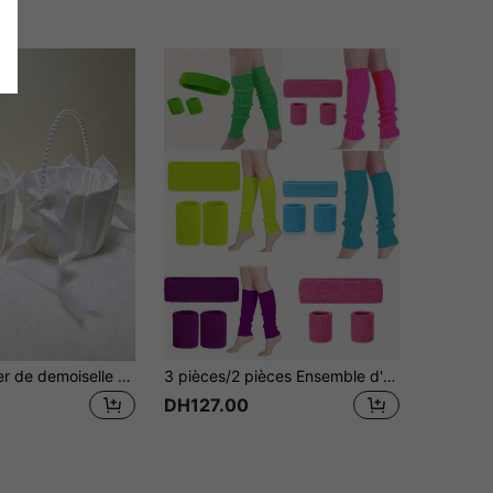
2 pièces Panier de demoiselle d'honneur, 12 cm de profondeur, 13 cm de largeur, 23 cm de hauteur, avec poignée en perles, satin blanc plissé, convient pour mariage, fête de mariage, Saint-Valentin, soirée romantique, décoration de demande en mariage. Panier de fleurs à main. Panier de demoiselle d'honneur en tissu blanc pur avec doublure intérieure épaisse, doux et moelleux, décoration de mariage
3 pièces/2 pièces Ensemble d'accessoires de mode des années 80 pour femmes, néon, style hip hop décontracté. Bandeau de yoga, serre-poignet, jambières. Convient pour les fêtes, les rassemblements familiaux
DH127.00