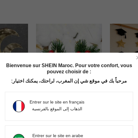
Bienvenue sur SHEIN Maroc. Pour votre confort, vous
pouvez choisir de :
مرحباً بك في موقع شي إن المغرب، لراحتك، يمكنك اختيار:
Entrer sur le site en français
الذهاب إلى الموقع بالفرنسية
5 pièces/10 pièces Set de clips de tasse en forme de croissant brillants, marqueurs de boisson réfléchissants dorés, décoration de table de fête moderne, détails uniques en forme de croissant, clips de tasse étincelants élégants, design antidérapant, réutilisables, accessoires de boisson décoratifs, accents de table , convient pour le Ramadan Iftar, l'Aïd al-Fitr, les fêtes, les mariages, les anniversaires, les réunions de famille, les festivals
20 pièces/10 pièces/5 pièces Pommes de pin artificielles et baies rouges - Parfait pour décorer les toits de la maison, les fêtes, les vacances et le Nouvel An, fait main, convient à toutes les saisons, idéal pour la décoration, les articles ménagers essentiels et les cadeaux pour les amis, l'arrangement floral, la décoration de Noël, la couronne de Noël, les accessoires DIY de Noël, la cime de sapin de Noël, la décoration de vacances et l'artisanat, la décoration de jardin extérieur, les cadeaux pour les enseignants, la décoration de mariage, les accessoires de vacances, la décoration de chambre, la décoration de la maison, la décoration de la cuisine, les fournitures pour enterrement de vie de jeune fille
3/1 set Bannière d'étoile de toque de graduation, décoration de fête de g
-2%
Derniers 2 jours
-1%
nt
DH72.88
DH105.34
Entrer sur le site en arabe