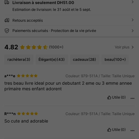
Livraison à seulement DH51.00
Estimation de livraison:
le 31 août et le 5 sept.
Retours acceptés
Paiements sécurisés · Protection de la vie privée
4.82
(1000+)
Voir plus
rachètera
(3)
Élégant(e)
(43)
cadeaux
(28)
beau
(100+)
a***e
Couleur: 979-511A / Taille: Taille Unique
tres
beau
livre
ideal
pour
un
debutant
2
eme
ou
3
emme
annee
primaire
mes
enfant
adorent
Utile
(0)
R***n
Couleur: 979-511A / Taille: Taille Unique
So
cute
and
adorable
Utile
(0)