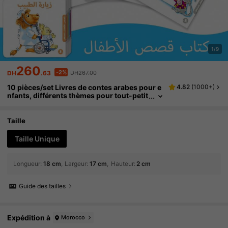
1/9
260
-2%
DH
.63
DH267.00
10 pièces/set Livres de contes arabes pour e
4.82
(
1000+
)
nfants, différents thèmes pour tout-petit
s, cadeaux pour les enfants à Noël, Than
ksgiving, Nouvel An
Taille
Taille Unique
Longueur
:
18 cm
Largeur
:
17 cm
Hauteur
:
2 cm
Guide des tailles
Expédition à
Morocco