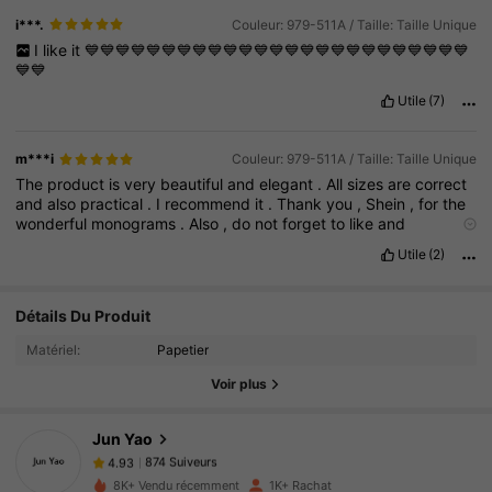
i***.
Couleur: 979-511A / Taille: Taille Unique
I
like
it
💙💙💙💙💙💙💙💙💙💙💙💙💙💙💙💙💙💙💙💙💙💙💙💙💙
💙💙
Utile
(7)
m***i
Couleur: 979-511A / Taille: Taille Unique
The
product
is
very
beautiful
and
elegant
.
All
sizes
are
correct
and
also
practical
.
I
recommend
it
.
Thank
you
,
Shein
,
for
the
wonderful
monograms
.
Also
,
do
not
forget
to
like
and
comment
.
Utile
(2)
Détails Du Produit
874 Suiveurs
4.93
Matériel:
Papetier
874 Suiveurs
4.93
Voir plus
874 Suiveurs
4.93
874 Suiveurs
4.93
Jun Yao
874 Suiveurs
4.93
8K+ Vendu récemment
1K+ Rachat