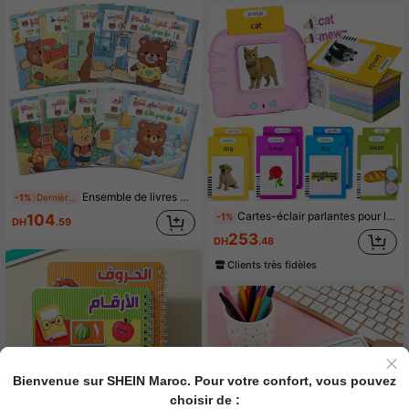
Ensemble de livres d'images pour enfants en arabe Série Badi Bear Livres d'histoires en arabe Livres d'apprentissage précoce et de lecture Histoires du soir pour la maternelle Personnages d'animaux ours Lecture parent-enfant Bibliothèque à domicile Cadeau éducatif Convient aux garçons et filles de 3 à 8 ans
-1%
Dernières 8 heures
Cartes-éclair parlantes pour l'éducation précoce, apprendre l'anglais, cartes-éclair verbales, pratique de la langue, jouets de cartes sensorielles Montessori, jouets de langue de poche, comprend 224 cartes-éclair de vocabulaire courant, jouets d'entraînement linguistique, cadeaux pour garçons et filles, machine de lecture préscolaire, vient avec des cartes-éclair d'apprentissage précoce (cadeau d'anniversaire)
-1%
104
DH
.59
253
DH
.48
Clients très fidèles
Bienvenue sur SHEIN Maroc. Pour votre confort, vous pouvez
choisir de :