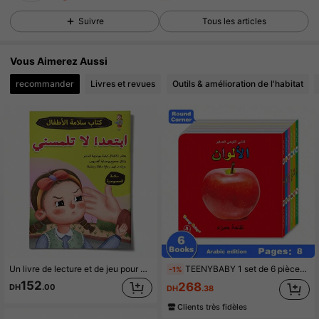
874 Suiveurs
4.93
Suivre
Tous les articles
874 Suiveurs
4.93
874 Suiveurs
4.93
Vous Aimerez Aussi
874 Suiveurs
4.93
recommander
Livres et revues
Outils & amélioration de l'habitat
874 Suiveurs
4.93
874 Suiveurs
4.93
Un livre de lecture et de jeu pour enfants en arabe, contenant des histoires et des activités qui enseignent la vie privée, la protection personnelle et comment refuser les contacts inconfortables de manière simple et amusante.
TEENYBABY 1 set de 6 pièces de 13 cm * 13 cm Cartes éclairs d'éducation arabe précoce pour enfants, cartes de reconnaissance d'images et d'apprentissage du vocabulaire pour enfants, jouets d'apprentissage Montessori, cadeaux de Noël, d'Action de grâce et du Nouvel An, fournitures scolaires
-1%
152
268
DH
.00
DH
.38
Clients très fidèles