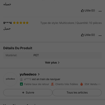
جميله
Utile
(0)
9***4
Type de style: Multicolore / Quantité: 10 pièces
جميل
Utile
(0)
134 Suiveurs
4.90
Détails Du Produit
Matériel:
PET
134 Suiveurs
4.90
Voir plus
134 Suiveurs
4.90
yufeedeco
134 Suiveurs
4.90
Faible taux de retour
Clients très fidèles
35K Vendu réce
134 Suiveurs
4.90
Suivre
Tous les articles
134 Suiveurs
4.90