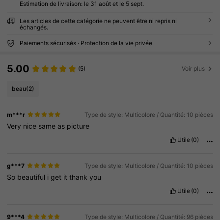
Estimation de livraison:
le 31 août et le 5 sept.
Les articles de cette catégorie ne peuvent être ni repris ni
échangés.
Paiements sécurisés · Protection de la vie privée
5.00
(5)
Voir plus
beau
(2)
m***r
Type de style: Multicolore / Quantité: 10 pièces
Very
nice
same
as
picture
Utile
(0)
g***7
Type de style: Multicolore / Quantité: 10 pièces
So
beautiful
i
get
it
thank
you
Utile
(0)
9***4
Type de style: Multicolore / Quantité: 96 pièces