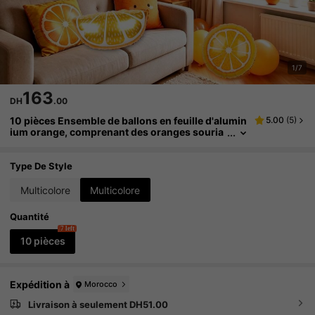
1/7
163
DH
.00
10 pièces Ensemble de ballons en feuille d'alumin
5.00
(
5
)
ium orange, comprenant des oranges souria
ntes, des tranches d'orange, convenant à la d
écoration de fête orange, la décoration thème frui
ts, la baby shower, l'anniversaire, le thème citron
Type De Style
d'été, le photobooth
Multicolore
Multicolore
Quantité
7 left
10 pièces
Expédition à
Morocco
Livraison à seulement DH51.00