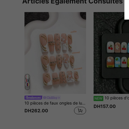
Articles Également Consultés
34
10 pièces d'ongles à coller faits main, forme carrée courte européenne, style de fruits colorés pour la veille d'Halloween, base dégradée macaron multicolore, décorés avec cerise 3D, fleur blanche, nuage peint à la main, pois, étoile et paill
ChillJoy
NEW
10 pièces de faux ongles de luxe faits à la main, ensemble d'art des ongles en polygel, design de pétales, vernis à ongles blanc, style élégant, comprend des outils pour les ongles, 3 tailles disponibles, forme amande/canard/cercueil, convient pour les fêtes, la danse, le port quotidien
DH157.00
DH262.00