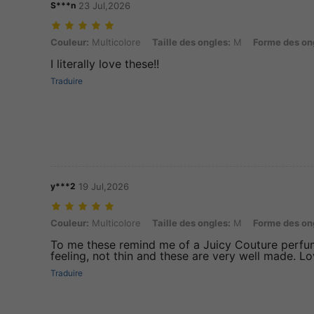
S***n
23 Jul,2026
Couleur: Multicolore, Taille des ongles: M, Forme des ongles: Coffin
Couleur:
Multicolore
Taille des ongles:
M
Forme des on
I literally love these!!
Traduire
y***2
19 Jul,2026
Couleur: Multicolore, Taille des ongles: M, Forme des ongles: Aman
Couleur:
Multicolore
Taille des ongles:
M
Forme des on
To me these remind me of a Juicy Couture perfum
feeling, not thin and these are very well made. L
Traduire