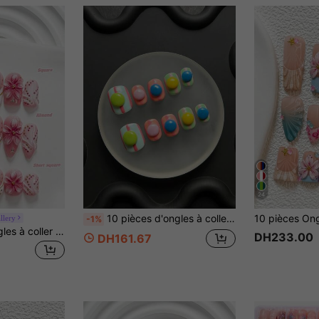
24
10 pièces d'ongles à coller faits main, style Y2K, art des ongles thème bonbon macaron d'été, forme d'ongles carrée/ronde courte, base de couleur rayée verticale douce, ornements sphériques 3D contrastés, convient pour le port quotidien/les vacances.
llery
-1%
10 pièces Faux ongles à coller faits main, doux et charmants, ensemble d'art des ongles en polygel, design de fleur à cinq pétales, palette de couleurs rose et blanc, style élégant et exquis, comprend des outils pour les ongles, 3 tailles disponibles, forme carrée/carrée courte/amande, convient pour les fêtes, la danse, le port quotidien
DH233.00
DH161.67