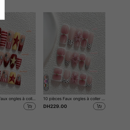
12
10 pièces de faux ongles à coller faits main style manucure française, ensemble d'ongles en polygel, peints à la main avec étoiles à cinq branches, rayures, vernis à ongles jaune, rose et rouge, style élégant, outils à ongles inclus, 3 tailles disponibles, amande, canard, cercueil pour fête, danse, port quotidien.
10 pièces Faux ongles à coller faits main de style doux, ensemble d'art des ongles en polygel, décorés de fleurs de cerisier et de perles dorées, vernis à ongles rose et marron, style doux, comprend des outils pour les ongles, 3 tailles disponibles, amande, canard, forme cercueil, convient pour les fêtes, la danse, le port quotidien
DH229.00