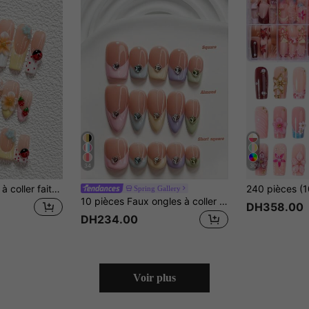
34
30
10 pièces d'ongles à coller faits main de style campagnard, ensemble d'art des ongles en polygel, motif floral & nez de cochon, éléments floraux, schéma de couleurs rouge jaune rose vert bleu, style doux, comprend les outils pour les ongles, 3 tailles disponibles, forme amande/canard/cercueil, convient pour les fêtes, la danse, le port quotidien
Spring Gallery
10 pièces Faux ongles à coller faits main style doux, set d'art des ongles en polygel, strass en forme de cœur colorés, vernis à ongles jaune, violet et vert, style français frais, comprend des outils pour ongles, 3 tailles disponibles, carré, carré court, forme amande, convient pour les fêtes, la danse, le port quotidien
DH358.00
DH234.00
Voir plus