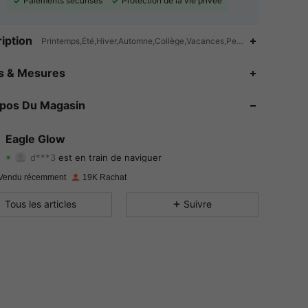
Paiements sécurisés
Protection de la vie privée
iption
Printemps,Été,Hiver,Automne,Collège,Vacances,Pendaison de crémaill
4.92
294
23K
es & Mesures
4.92
294
23K
opos Du Magasin
4.92
294
23K
Eagle Glow
d***3
est en train de naviguer
4.92
294
23K
Evaluation
Articles
Suiveurs
Vendu récemment
19K Rachat
4.92
294
23K
Tous les articles
Suivre
4.92
294
23K
4.92
294
23K
4.92
294
23K