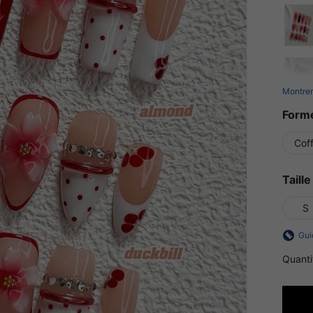
Montrer
Forme
Coff
Taill
S
Gui
Quanti