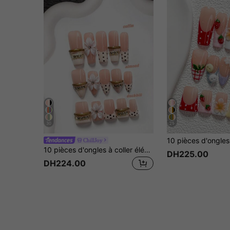
30
25
ChillJoy
10 pièces d'ongles à coller élégants faits à la main, ensemble d'art des ongles en polygel, pois français, floral, bordure 3D dorée, pois noirs peints à la main, vernis à ongles blanc, style mode, comprend des outils pour ongles, 3 tailles disponibles, amande, canard, forme cercueil, convient pour les fêtes, la danse, le port quotidien
DH225.00
DH224.00