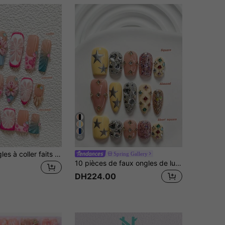
40
10 pièces Ongles à coller faits main avec motifs floraux d'été, ensemble d'art des ongles en polygel, étoile de mer, perles à bulles colorées, fleur à cinq pétales, vernis à ongles bleu, rose, marron, style frais, comprend les outils pour les ongles, 3 tailles disponibles, forme amande, canard, cercueil, convient pour les fêtes, la danse, le port quotidien
Spring Gallery
10 pièces de faux ongles de luxe faits à la main, décorés de strass colorés en forme de rond, de cœur et d'étoile, style à la mode, inclut des outils pour ongles, 3 tailles disponibles : carré, carré court, amande, convient pour les fêtes, la danse, le port quotidien
DH224.00