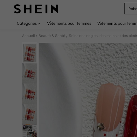
Rob
Use up 
Catégories
Vêtements pour femmes
Vêtements pour femme
Accueil
Beauté & Santé
Soins des ongles, des mains et des pied
/
/