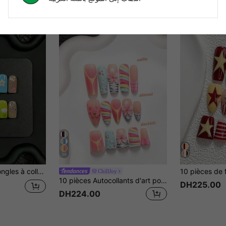
39
ettes en forme de cœur, design énergique mignon et jeune, convient pour les sorties de vacances, les rendez-vous, les trajets quotidiens, comprend des outils de nail art, cadeau parfait pour les femmes et les filles
ChillJoy
10 pièces Autocollants d'art pour ongles de style dopamine sucré faits à la main, ensemble de gel poly, fleurs roses à cinq pétales sculptées à la main, lignes et décoration à pois, rose, jaune et bleu, avec outils, ongles en forme d'amande, de canard, de cercueil, cadeau pour elle, faux ongles à coller faits à la main
DH225.00
DH224.00