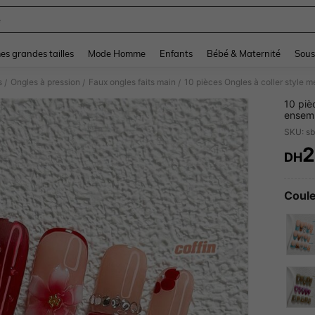
e
and down arrow keys to navigate search Dernière recherche and Rechercher et Tr
s grandes tailles
Mode Homme
Enfants
Bébé & Maternité
Sous
s
Ongles à pression
Faux ongles faits main
/
/
/
10 piè
ensemb
goutte
doux e
taille
2
DH
PR
convie
Coule