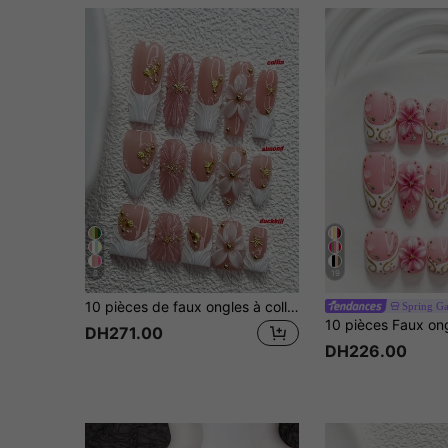
6
19
10 pièces de faux ongles à coller faits main, style romantique et élégant, set d'ongles en polygel, étoiles de mer scintillantes, coquillages, strass, fleurs, vernis à ongles blanc, style audacieux, outils à ongles inclus, 3 tailles disponibles, amande, canard, cercueil, pour fête, danse, port quotidien.
Spring Ga
DH271.00
DH226.00