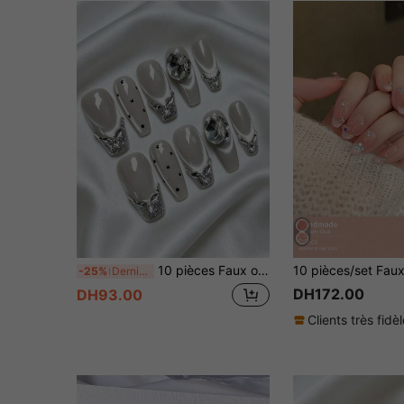
10 pièces Faux ongles à coller faits main, ongles acryliques en forme de cercueil, ongles rose nude doux & argent, ongles pailletés œil de chat, ongles français pailletés, ongles ornés de strass avec de grands diamants, ongles d'automne élégants minimalistes avant-garde, ongles à coller d'automne, convenant pour les fêtes, le quotidien, les rendez-vous, la plage, les vacances tropicales et autres occasions, art des ongles faux DIY, convenant aux femmes et aux filles comme cadeaux, fournitures pour ongles
-25%
Derniers 3 jours
DH172.00
DH93.00
Clients très fidè