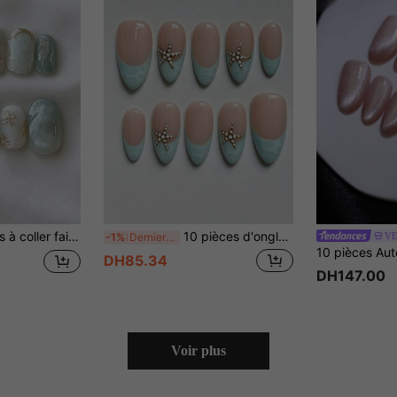
dorées peintes à la main et de motifs texturés, scintillants, doux et élégants, pour les fêtes et le port quotidien.
10 pièces d'ongles à coller faits à la main en forme d'amande bleue, style minimaliste avec pointe française à vagues bleues, décoration d'étoile de mer 3D, convient pour le printemps/été, parfait pour les filles et les femmes pour le quotidien, les voyages et les mariages, décoration d'ongles, comprend de la colle gelée
VE
-1%
Derniers 3 jours
DH85.34
DH147.00
Voir plus