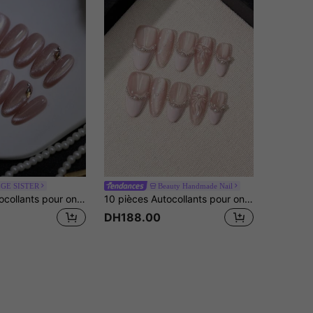
GE SISTER
Beauty Handmade Nail
10 pièces Autocollants pour ongles faits main rose nude effet œil de chat avec strass champagne, décalcomanies pour ongles réutilisables en forme d'amande pour l'art des ongles, le port quotidien et les fêtes, excellent cadeau pour les ongles des filles, faux ongles à coller faits main
10 pièces Autocollants pour ongles en forme d'amande faits à la main, convenant pour les fêtes et le port quotidien, série rose, motif nœud, faciles à appliquer. 10 pièces Autocollants pour ongles faits à la main de style Y2K, ambiance estivale, convenant aux filles et aux femmes pour les festivals et le port quotidien, fournitures d'art pour ongles. Ongles faits à la main à presser
DH188.00