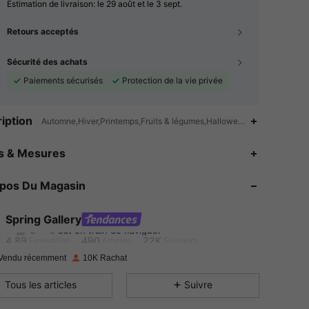
Estimation de livraison:
le 29 août et le 3 sept.
Retours acceptés
Sécurité des achats
Paiements sécurisés
Protection de la vie privée
iption
Automne,Hiver,Printemps,Fruits & légumes,Halloween,Anniversaire,An
4.89
490
22K
es & Mesures
4.89
490
22K
opos Du Magasin
4.89
490
22K
Spring Gallery
a***5
est en train de naviguer
4.89
490
22K
Evaluation
Articles
Suiveurs
Vendu récemment
10K Rachat
4.89
490
22K
Tous les articles
Suivre
4.89
490
22K