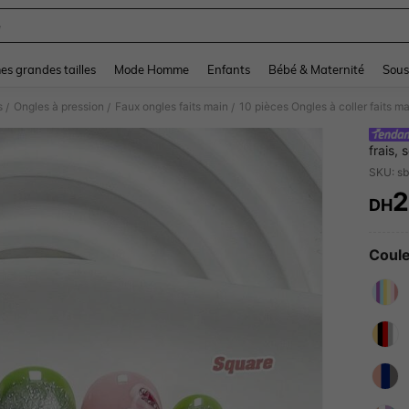
e
and down arrow keys to navigate search Dernière recherche and Rechercher et Tr
s grandes tailles
Mode Homme
Enfants
Bébé & Maternité
Sous
s
Ongles à pression
Faux ongles faits main
/
/
/
frais, 
de péta
style 
2
taille
DH
PR
pour le
Coule