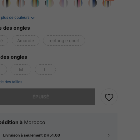
 plus de couleurs
 des ongles
ré
Amande
rectangle court
e des ongles
M
L
de des tailles
 ce produit est épuisé.
ÉPUISÉ
édition à
Morocco
Livraison à seulement DH51.00