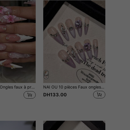
ngles faux à presser de luxe faits à la main 3D rose crème glacée française à motif floral, longs et en forme de stiletto, pour femmes et filles
NAI OU 10 pièces Faux ongles de haute qualité DIY, ongles longs pointus, dégradé violet pailleté, yeux de chat aurore peints à la main, autocollants d'art pour ongles, set d'ongles à clipser, fournitures pour ongles, décoration de mode de niche, pierres précieuses pour ongles avec strass, convient pour les fêtes, les bals de promo et le port quotidien. Ongles à clipser faits main
DH133.00