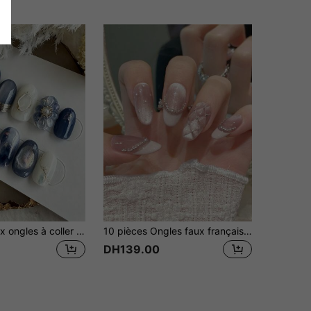
10 pièces Faux ongles à coller faits main vintage Y2K, pointes d'ongles acryliques ovales moyennes, bleu foncé brillant miroir et blanc avec fleurs 3D et art feuille d'or, essentiels pour le port quotidien, les fêtes et les voyages, faciles à appliquer et réutilisables. Faux ongles à coller faits main, pointes d'ongles, ongles d'été. Style de saison de remise des diplômes, style de vacances. Cadeau parfait pour les femmes et les filles lors des vacances, kit d'art des ongles DIY, comprend un ensemble complet d'outils pour les ongles, faux ongles à coller faits main. Ongles d'été, ongles mignons, ongles bleus. Art des ongles mignon japonais. Autocollants pour ongles faits main,
10 pièces Ongles faux français en forme de losange, rose perle, effet œil de chat, nœud, faits main, acrylique, à coller, pour printemps et été, avec paillettes et strass, courts cercueil/ovales extra longs, couvrants, avec colle gelée et lime à ongles, fournitures pour nail art
DH139.00