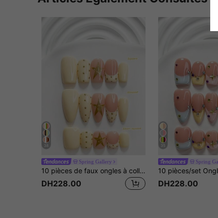
38
35
Spring Gallery
Spring Ga
10 pièces de faux ongles à coller faits main de style doux et élégant, ensemble d'art des ongles en polygel, motif étoile, vernis à ongles jaune & rose, style frais, comprend des outils pour les ongles, 3 tailles disponibles, carré, carré court, forme amande, convient pour les fêtes, la danse, le port quotidien
DH228.00
DH228.00