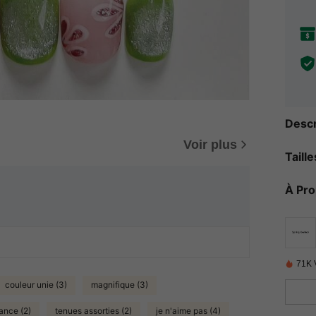
Descr
Voir plus
Taill
À Pr
71K 
couleur unie (3)
magnifique (3)
ance (2)
tenues assorties (2)
je n'aime pas (4)