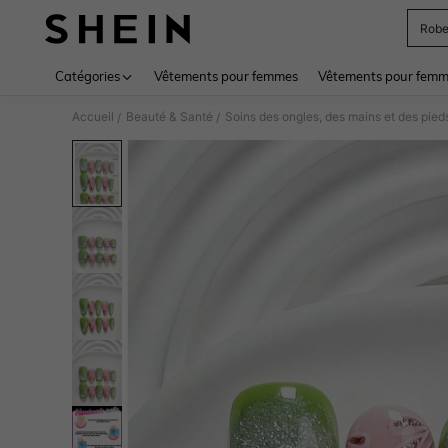
Rob
Use up 
Catégories
Vêtements pour femmes
Vêtements pour femme
Accueil
Beauté & Santé
Soins des ongles, des mains et des pied
/
/