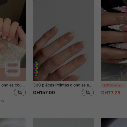
29
10 pièces/set Faux ongles courts faits à la main, faux ongles d'été, fournitures pour ongles, manucure de plage ongles longs pour femmes et filles, forme d'amande française à la mode, réutilisables pour enseignante, étudiante, bureau, voyage, élégante tenue décontractée pour le travail
300 pièces Pointes d'ongles en forme d'amande courte avec dégradé blanc, design français minimaliste, ensemble de faux ongles en forme d'amande courte, pointes d'ongles en amande française, esthétique de fille propre
O
-25%
Derniers 3 jours
DH157.00
DH77.25
les