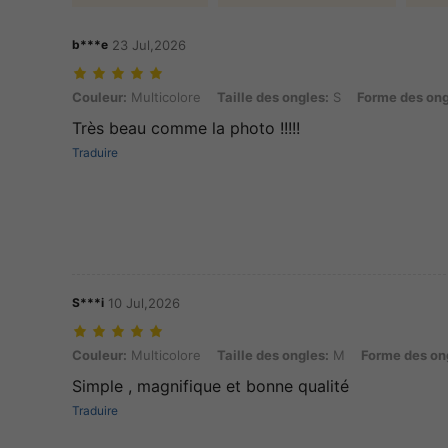
b***e
23 Jul,2026
Couleur: Multicolore, Taille des ongles: S, Forme des ongles: Amand
Couleur:
Multicolore
Taille des ongles:
S
Forme des ong
Très beau comme la photo !!!!!
Traduire
S***i
10 Jul,2026
Couleur: Multicolore, Taille des ongles: M, Forme des ongles: Aman
Couleur:
Multicolore
Taille des ongles:
M
Forme des on
Simple , magnifique et bonne qualité
Traduire