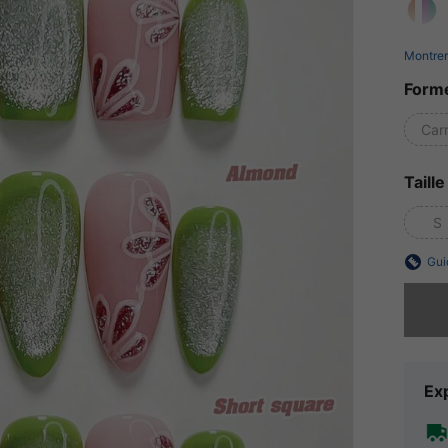
Montrer
Forme
Car
Taill
S
Gui
Désolés,
Exp