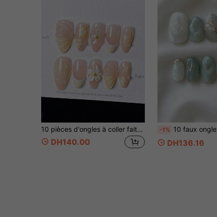
10 pièces d'ongles à coller faits à la main en forme d'amande avec des fleurs jaune citron peintes à la main, des décorations en gel à motif de coquillage, un effet orange-jaune semblable à l'aurore, des fleurs à cinq pétales à pois, des vagues de fausses perles françaises, des gouttes d'eau sculptées en 3D
10 faux ongles à coller faits main, courts et ovales, dégradé vert menthe, style chinois frais et élégant, décorés de lignes florales 
-1%
DH140.00
DH136.16