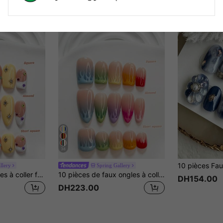
38
llery
Spring Gallery
10 pièces/set Ongles à coller faits main style fille mode douce, set d'art des ongles en polygel, décoration de strass colorés en forme d'étoile, schéma de couleurs jaune bleu rose, style frais d'été, comprend des outils pour les ongles, 3 tailles disponibles, forme carrée/carrée courte/amande, convient pour les fêtes, la danse, le port quotidien
10 pièces de faux ongles à coller faits main, ensemble de pointes d'ongles en polymère, décoration d'art d'ongles peinte à la main avec lignes, bleu violet rose rouge orange, avec outils d'art d'ongles (1 pièce de colle gelée + 1 pièce de lime à ongles), forme carrée courte carrée amande
DH154.00
DH223.00