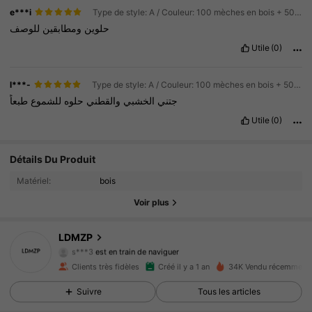
مشاكل
أي
دون
المتوقعة
المدة
ضمن
كان
التوصيل
•
e***i
Type de style: A / Couleur: 100 mèches en bois + 50 bases
حلوين
ومطابقين
للوصف
Utile
(0)
l***-
Type de style: A / Couleur: 100 mèches en bois + 50 bases
جتني
الخشبي
والقطني
حلوه
للشموع
طبعاً
Utile
(0)
Détails Du Produit
1.2K Suiveurs
4.93
Matériel:
bois
1.2K Suiveurs
4.93
Voir plus
1.2K Suiveurs
4.93
LDMZP
s***3
est en train de naviguer
1.2K Suiveurs
4.93
Clients très fidèles
Créé il y a 1 an
34K Vendu récemment
Suivre
Tous les articles
1.2K Suiveurs
4.93