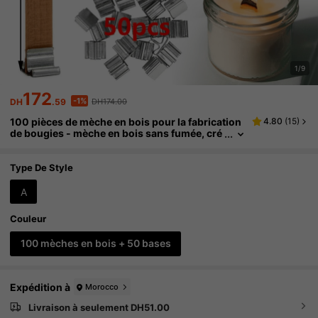
1/9
172
-1%
DH
.59
DH174.00
100 pièces de mèche en bois pour la fabrication
4.80
(
15
)
de bougies - mèche en bois sans fumée, cré
pitement sonore lors de la combustion ; con
vient pour la fabrication de bougies en cire de pa
raffine et en cire de soja
Type De Style
A
Couleur
100 mèches en bois + 50 bases
Expédition à
Morocco
Livraison à seulement DH51.00