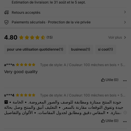
Estimation de livraison:
le 31 août et le 5 sept.
Retours acceptés
Paiements sécurisés · Protection de la vie privée
4.80
(15)
Voir plus
pour une utilisation quotidienne
(1)
business
(1)
si cool
(1)
a***n
Type de style: A / Couleur: 100 mèches en bois + 50 bases
Very
good
quality
Utile
(0)
s***4
Type de style: A / Couleur: 100 mèches en bois + 50 bases
•
الخامة
•
المعروضة.
والصور
للوصف
ومطابقة
ممتازة
المنتج
جودة
بحالة
وصل
والمنتج
أنيق
التغليف
•
بالسعر.
مقارنة
التوقعات
وتفوق
جيدة
والتفاصيل
الألوان
•
المقاسات.
لجدول
ومطابق
دقيق
المقاس
•
ممتازة.
اليومي.
للاستخدام
وعملي
مريح
المنتج
•
الموقع.
في
موضح
هو
كما
جميلة
Utile
(0)
إعادة
في
وسأفكر
موفقة
شراء
تجربة
•
السعر.
مقابل
ممتازة
قيمة
•
مناسب.
وسعر
جيدة
جودة
عن
يبحث
لمن
بالمنتج
أنصح
•
مستقبلاً.
الشراء