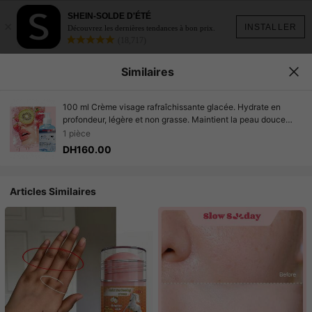
SHEIN-SOLDE D'ÉTÉ
×
INSTALLER
Découvrez les dernières tendances à bon prix.
(18,717)
Similaires
100 ml Crème visage rafraîchissante glacée. Hydrate en
profondeur, légère et non grasse. Maintient la peau douce
après l'exposition au soleil. Rafraîchit rapidement la peau du
1 pièce
visage, laissant une apparence saine, lisse et jeune.
DH160.00
Alternative aux glaçons.
Articles Similaires