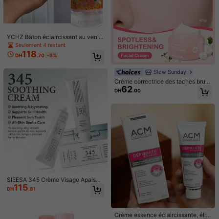
YCHZ Bâton éclaircissant au venin
d'abeille pour l'élimination des tach
Seulement 4 restant
es sombres aux articulations, conti
118
DH
.70
-3%
ent Vitamine/E - Riche en collagèn
e - Venin d'abeille - Camomille - Ac
ide hyaluronique et autres ingrédie
Slow Sunday
nts naturels, convient à tous les typ
Crème correctrice des taches brun
es de peau - 50g
62
es, hydratante, éclaircissante et raf
DH
.00
fermissante pour la peau, K Beauty,
bon choix pour les vacances, la pla
ge, les essentiels de voyage, convi
ent aux soins de la peau d'été
1/10
160
DH
.00
100 ml Crème visage rafraîchissante glacée. Hyd
5.00
(
5
)
rate en profondeur, légère et non grasse. Mai
ntient la peau douce après l'exposition au sol
SIEESA 345 Crème Visage Apaisan
eil. Rafraîchit rapidement la peau du visage, laiss
115
te - Crème Hydratante à la Niacina
ant une apparence saine, lisse et jeune. Alternativ
Type De Style
DH
.81
mide & Céramide NP pour Peau Se
e aux glaçons.
nsible, Crème Visage Quotidienne V
1 pièce
égétalienne & Sans Conservateur,
avec Extrait de Camélia & Centella
Crème essence éclaircissante, élim