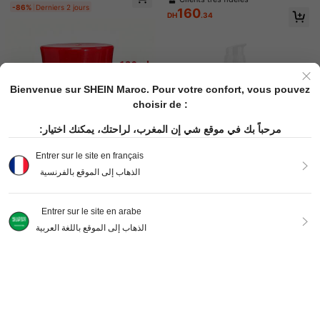
ntella Asiatica, 50 ml Crème visage
s, produit de soin coréen populaire
ante pour la peau, K Beauty, bon ch
égaux, hydratant visage pour femm
-86%
Derniers 2 jours
160
hydratante éclaircissante raffermis
oix pour les vacances, la plage, les
DH
.34
es, texture et hydratation pour peau
sante, convient aux peaux sujettes
essentiels de voyage, convient aux
x sensibles, soins de la peau corée
aux rougeurs, stressées, ternes, sèc
soins de la peau d'été
ns
hes, au vieillissement prématuré, c
adeau de soins quotidiens pour la p
etite amie, la maman, les passionné
s de soins de la peau,
Bienvenue sur SHEIN Maroc. Pour votre confort, vous pouvez
choisir de :
مرحباً بك في موقع شي إن المغرب، لراحتك، يمكنك اختيار:
Entrer sur le site en français
الذهاب إلى الموقع بالفرنسية
Crème éclaircissante pour le corps
Slow Sunday
201
- Hydratation légère, éclaircisseme
DH
.17
-2%
Crème de nuit à la vitamine E pour l
Crème raffermissante pour le visag
nt de la peau - Contient de la vitam
e visage, hydratant apaisant intens
54
e et le cou SlowSunday, avec pepti
Seulement 2 restant
ine E
Entrer sur le site en arabe
DH
.00
-28%
e avec vitamine E, pour peaux sens
des, collagène et vitamine E, raffer
176
DH
.00
ibles
mit et lift le visage et le cou, lisse la
الذهاب إلى الموقع باللغة العربية
Slow Sunday
peau, restaure l'élasticité, réduit l'a
pparence des rides, soins de la pea
Collagène hydratant pour le visage,
Afficher les articles similaires en stock
Voir tout
56
u coréens, convient pour l'été, Y2K
collagène, hydratant, éclaircissant
DH
.00
et raffermissant la peau, K Beauty,
bon choix pour les vacances, la pla
Désolés, ce produit est épuisé.
ge, les essentiels de voyage, adapt
é aux soins de la peau d'été
EN RUPTURE DE STOCK