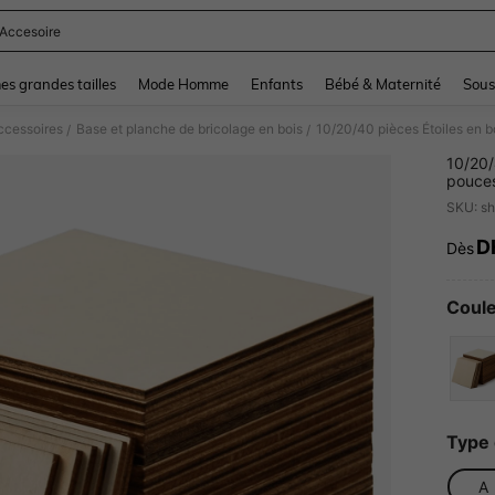
 Accesoire
and down arrow keys to navigate search Recently Searched and Search Discovery
s grandes tailles
Mode Homme
Enfants
Bébé & Maternité
Sous
ccessoires
Base et planche de bricolage en bois
/
/
10/20/
pouces
pour la
SKU: s
brûlure
comme
D
Dès
PR
Coule
Type 
A