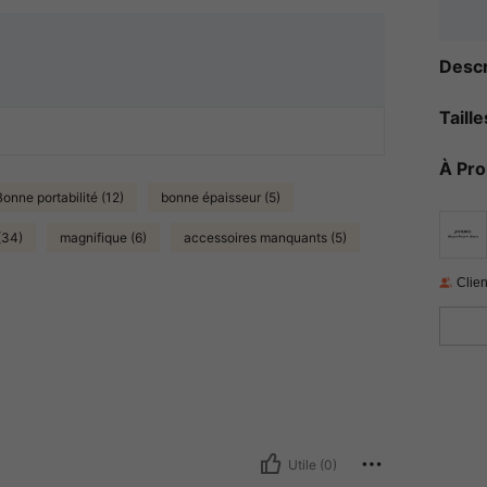
Descr
Taill
À Pr
Bonne portabilité (12)
bonne épaisseur (5)
(34)
magnifique (6)
accessoires manquants (5)
Clien
Utile (0)