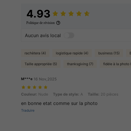
4.93
Politique de révision
Aucun avis local
rachètera (4)
logistique rapide (4)
business (15)
Taille appropriée (5)
thanksgiving (7)
fidèle à la photo 
M***e
16 Nov,2025
Couleur: Nude, Type de style: A, Taille: 20 pièces
Couleur:
Nude
Type de style:
A
Taille:
20 pièces
en bonne etat comme sur la photo
Traduire