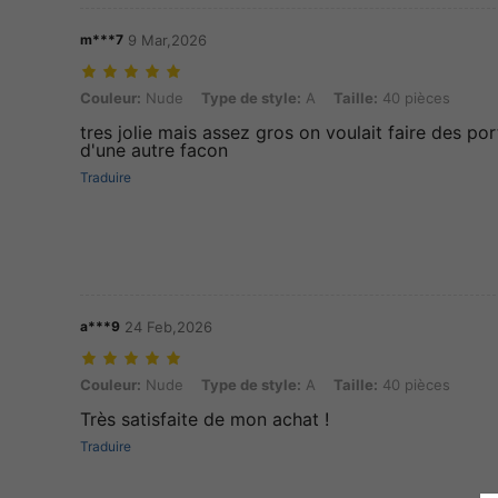
m***7
9 Mar,2026
Couleur: Nude, Type de style: A, Taille: 40 pièces
Couleur:
Nude
Type de style:
A
Taille:
40 pièces
tres jolie mais assez gros on voulait faire des por
d'une autre facon
Traduire
a***9
24 Feb,2026
Couleur: Nude, Type de style: A, Taille: 40 pièces
Couleur:
Nude
Type de style:
A
Taille:
40 pièces
Très satisfaite de mon achat !
Traduire