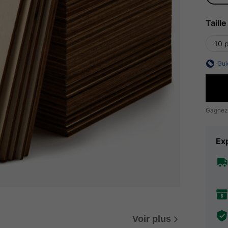
Taille
10 
Gui
Gagnez
Exp
Voir plus