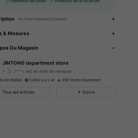
Paiements sécurisés
Protection de la vie privée
iption
No Other Material,Étoile,bois
es & Mesures
4.91
86
1.1K
opos Du Magasin
4.91
86
1.1K
4.91
86
1.1K
JINTONG department store
S***s
est en train de naviguer
4.91
86
1.1K
ts très fidèles
Créé il y a 1 an
40K Vendu récemment
4.91
86
1.1K
Tous les articles
Suivre
4.91
86
1.1K
4.91
86
1.1K
4.91
86
1.1K