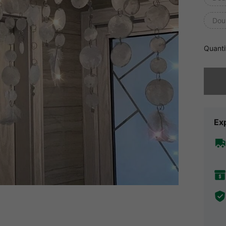
Dou
Quanti
Désolés,
Exp