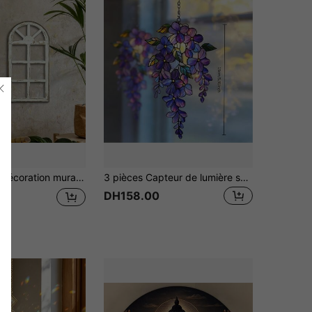
tificiel imprimés 2D, décor rustique chic cottagecore à double face et à peindre soi-même pour ferme, café, bureau, couloir, chambre, cadeau idéal pour les amateurs de décoration intérieure
3 pièces Capteur de lumière solaire en acrylique de branche de glycine 15 cm * 15 cm - Décoration florale holographique pour fenêtre, cadeau de jardin de printemps, décoration florale pour la maison pour maman
DH158.00
6