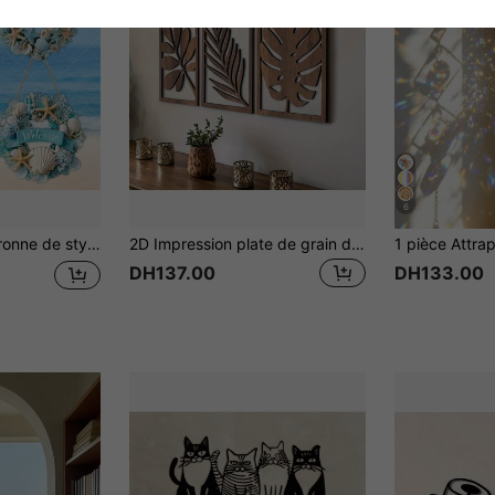
6
is, convient pour l'entrée, le salon, le meuble TV, le balcon, la location de vacances, créant un espace esthétique de vacances apaisantes
2D Impression plate de grain de bois, 3 pièces Ensemble de décoration murale de feuille de bois vintage - Autocollant, facile à installer, réutilisable, finition mate, convient pour le salon, la chambre à coucher, la décoration de bureau | Décoration murale vintage | Art de cadre en bois, décoration murale, décoration de chambre, décoration de chambre à coucher, décoration de maison
DH137.00
DH133.00