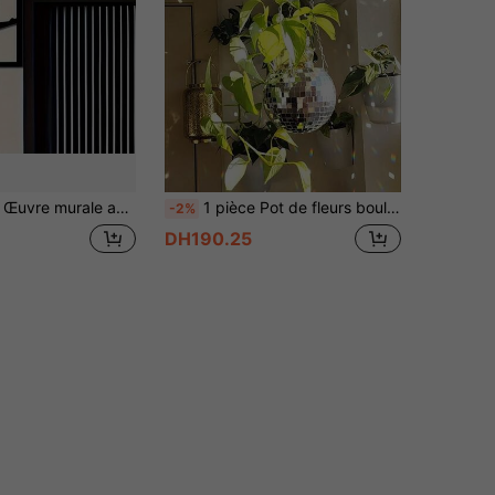
ne, accessoire de décoration de salle de bain, panneau de porte de toilette, cadeau de maison unique, décoration murale, design noir et blanc
1 pièce Pot de fleurs boule disco, pot de fleurs à boule miroir en plastique, panier de jardinage, pot de fleurs disco, décoration de fête, décoration de maison, décoration de chambre, décoration murale, cadeau d'anniversaire/de remise des diplômes
-2%
DH190.25