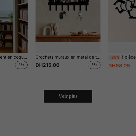
1 pièce Carillon à vent en coquillage naturel Décoration de la maison/chambre à coucher Accessoires de photographie Cadeau d'anniversaire, Décoration de maison, Décoration de chambre, Décoration murale
Crochets muraux en métal de thème mignon de chat, parfaits pour les serviettes, les manteaux et les clés, cadeau idéal pour les amateurs de chats, décoration polyvalente pour la maison, convient pour Thanksgiving et Noël, style contemporain, sans alimentation électrique requise
1 pièce Œuvre murale acrylique amusante "Toilette" - Style moder
-25%
DH215.00
DH98.25
Voir plus