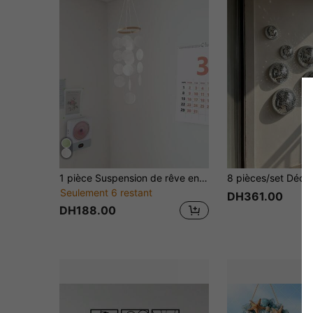
1 pièce Suspension de rêve en coquillage naturel, œuvre d'art de décoration de pièce, cadeau, charme zen aux tons doux
Seulement 6 restant
DH361.00
DH188.00