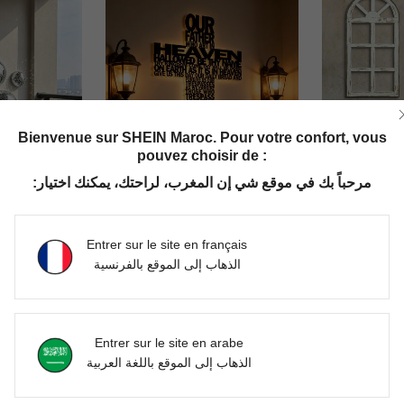
Bienvenue sur SHEIN Maroc. Pour votre confort, vous
pouvez choisir de :
مرحباً بك في موقع شي إن المغرب، لراحتك، يمكنك اختيار:
8 pièces/set Décorations murales boule disco à suspendre avec dos adhésif, décorations d'intérieur pour la maison, créateur d'atmosphère réfléchissante
1 pièce Décoration murale élégante en métal en forme de croix, design minimaliste - cadeau de pendaison de crémaillère parfait pour les amateurs de musique et les collectionneurs d'antiquités, idéal pour la maison, la chambre, la décoration murale
2 pièces Décoration murale de cadre de fenêtre vintage victorien blanc et gris, ornements en bois ar
-1%
Entrer sur le site en français
DH128.63
DH202.5
الذهاب إلى الموقع بالفرنسية
Entrer sur le site en arabe
الذهاب إلى الموقع باللغة العربية