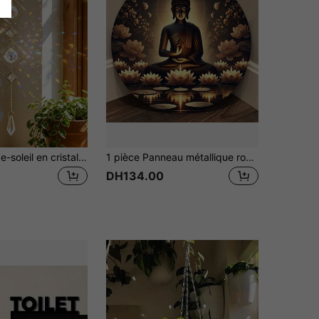
1 pièce Attrape-soleil en cristal géométrique, prisme suspendu pour décoration de fenêtre, décoration murale pour la maison, chambre, salon, balcon, jardin, porche, appartement, cadeau esthétique bohème, accent artistique scintillant à la lumière du soleil saisonnier
1 pièce Panneau métallique rond de 20,32 x 20,32 cm avec un design de Bouddha méditatif paisible, de lotus lumineux et de bougie. Convient pour la décoration intérieure/extérieure dans le salon, le bar, le café, style aléatoire
DH134.00