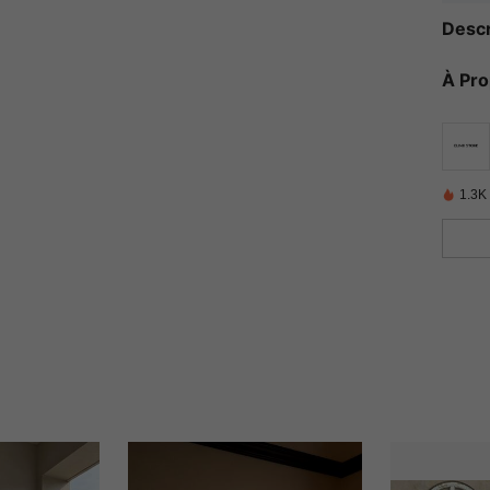
Descr
À Pr
1.3K