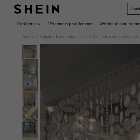
Bamb
Use up 
Catégories
Vêtements pour femmes
Vêtements pour femme
Accueil
Maison
Décoration maison
Carillons à vent et décora
/
/
/