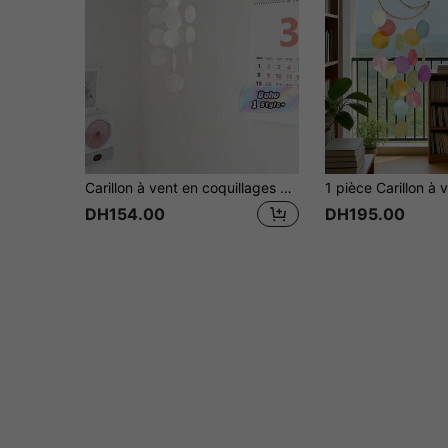
Carillon à vent en coquillages naturels, attrape-rêves bohème suspendu pour la décoration de la maison, cadeau au ton doux et apaisant pour le salon, la chambre, le balcon et la méditation
DH154.00
DH195.00