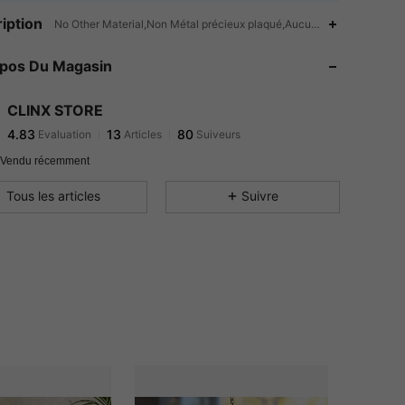
4.83
13
80
iption
No Other Material,Non Métal précieux plaqué,Aucune
4.83
13
80
opos Du Magasin
4.83
13
80
4.83
13
80
CLINX STORE
4.83
13
80
Evaluation
Articles
Suiveurs
ف***ي
a suivi
Il y a 1 jour
4.83
13
80
 Vendu récemment
4.83
13
80
Tous les articles
Suivre
4.83
13
80
4.83
13
80
4.83
13
80