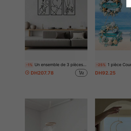
Un ensemble de 3 pièces d'art linéaire en acrylique représentant une poignée de main/amour/baiser, convenant pour la chambre, le bureau et d'autres espaces. Des œuvres d'art exquises peuvent être utilisées pour décorer l'espace de votre couple. Décoration de la Saint-Valentin, décoration de vacances, peinture acrylique
1 pièce Couronne de style océan frais "Bienvenue", ornement décoratif suspendu avec étoile de mer et impression de coquillages en bois épa
-1%
-25%
DH207.78
DH92.25