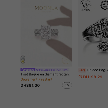
1 pièce Bague en argent sterling S925 avec motif d'abeille sculpté vintage, style usé, bague polyvalente, port quo
StarMagic Silver Jewelry
-9%
1 set Bague en diamant rectangulaire vintage en argent sterling 925 de luxe, convenant pour un port quotidien, un anniversaire, une fête de la Saint-Valentin ou un cadeau d'anniversaire pour femme
DH198.29
Seulement 7 restant
DH391.00