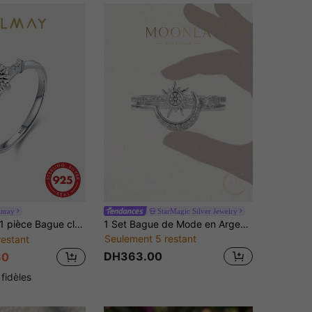
lmay
StarMagic Silver Jewelry
 pièce Bague classique en argent sterling 925 de luxe à 6 griffes avec zircone, bijou exquis pour les femmes, engagement
1 Set Bague de Mode en Argent Sterling 925 Éternel Soleil Lune Éclat, Convient pour le Port Quotidien des Femmes, Fête d'Anniversaire, Célébration d'Anniversaire, Cadeau de la Saint-Valentin
Seulement 5 restant
restant
DH363.00
80
 fidèles