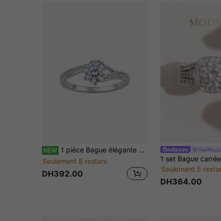
1 pièce Bague élégante classique en argent sterling S925 à 6 griffes avec diamant CZ unique et bande fendue pour femmes, cadeau de fiançailles, de promesse, d'anniversaire quotidien
StarMagic
NEW
Seulement 8 restant
Seulement 5 resta
DH392.00
DH364.00