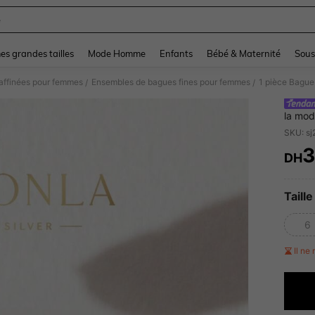
e
and down arrow keys to navigate search Dernière recherche and Rechercher et Tr
s grandes tailles
Mode Homme
Enfants
Bébé & Maternité
Sous
affinées pour femmes
Ensembles de bagues fines pour femmes
/
/
la mod
au quo
SKU: s
DH
PR
Taille
6
Il ne