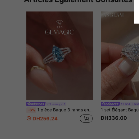
Gemagic
ASGLA
1 pièce Bague 3 rangs en forme de larme en argent sterling 925, élégante et luxueuse, convient pour les fiançailles, le mariage, les cadeaux aux amis, les anniversaires et autres occasions en tant que bijoux de mariée
-6%
DH336.00
DH256.24