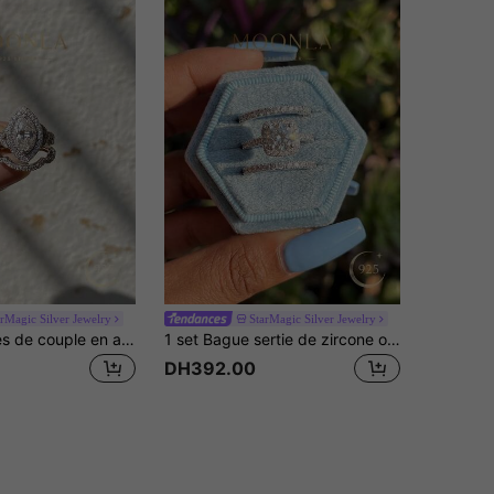
arMagic Silver Jewelry
StarMagic Silver Jewelry
1 pièce Bagues de couple en argent sterling 925 - Design géométrique léger, luxueux et brillant. Accessoire mode pour tous les jours, cadeau parfait pour les amies
1 set Bague sertie de zircone ovale, monture à quatre griffes, délicate et légère, en argent sterling 925. Bijou exquis pour femmes, convient pour le port quotidien, les rendez-vous, les fêtes et les galas
DH392.00