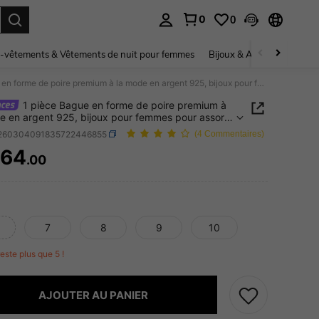
0
0
ouver. Press Enter to select.
-vêtements & Vêtements de nuit pour femmes
Bijoux & Accessoires pou
1 pièce Bague en forme de poire premium à la mode en argent 925, bijoux pour femmes pour assortir au quotidien, rendez-vous, anniversaire & fiançailles
1 pièce Bague en forme de poire premium à
e en argent 925, bijoux pour femmes pour assortir
tidien, rendez-vous, anniversaire & fiançailles
j260304091835722446855
(4 Commentaires)
364
.00
ICE AND AVAILABILITY
7
8
9
10
 reste plus que 5 !
AJOUTER AU PANIER