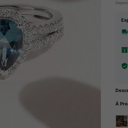
Gagnez
Exp
Descr
À Pr