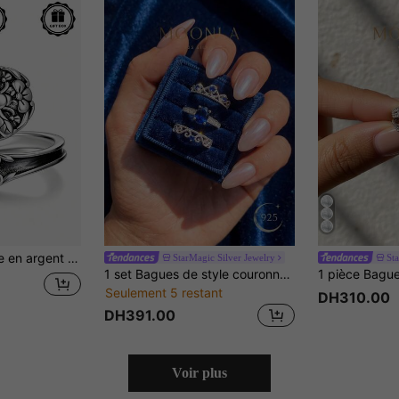
tidien/cadeau pour meilleur ami/Saint-Valentin/cadeau d'anniversaire, livrée avec une boîte cadeau.
StarMagic Silver Jewelry
St
1 set Bagues de style couronne en argent sterling 925, convenant pour l'assortiment quotidien des femmes, les fêtes d'anniversaire, la Saint-Valentin, la décoration de mariage
Seulement 5 restant
DH310.00
DH391.00
Voir plus