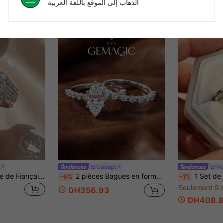
الذهاب إلى الموقع باللغة العربية
M
Gemagic
Wi
1 set Élégant Bague de Fiançailles et Bague de Mariage, Bijoux pour Femmes, Bagues de Mariage en Argent Sterling 925 Brillantes, Bijoux Exquis, Convient pour l'Anniversaire de Jeune Fille, Cadeau pour Soirée de Bal
2 pièces Bagues en forme d'œil de cheval, ensemble de bagues en argent sterling 925 pour femmes, convient pour le port quotidien, les rendez-vous, cadeau de bijoux exquis pour femmes, cadeau du Nouvel An, cadeau de la Saint-Valentin
1 Set de 2 Bagues Élégantes en Argent Sterling 925 à 4 Griffes Carr
-6%
-1%
Seulement 9 
DH356.93
DH408.