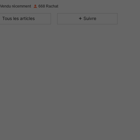
4.78
173
6.8K
 Vendu récemment
668 Rachat
4.78
173
6.8K
Tous les articles
Suivre
4.78
173
6.8K
4.78
173
6.8K
4.78
173
6.8K
4.78
173
6.8K
4.78
173
6.8K