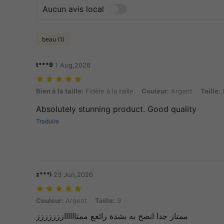
Aucun avis local
beau (1)
t***9
1 Aug,2026
Bien à la taille: Fidèle à la taille, Couleur: Argent, Taille: 8
Bien à la taille:
Fidèle à la taille
Couleur:
Argent
Taille:
Absolutely stunning product. Good quality
Traduire
z***i
23 Jun,2026
Couleur: Argent, Taille: 9
Couleur:
Argent
Taille:
9
ممتاز جدا انصح به بشدة رائعع ممتااااااززززززز