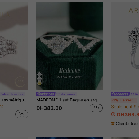
 Silver Jewelry
Madeone
Ar
1 set Bague carrée asymétrique en argent sterling 925, convient pour le port quotidien des femmes, cadeau de proposition, célébration d'anniversaire, tenue de rendez-vous
MADEONE 1 set Bague en argent sterling 925 à 6 griffes en forme de V, bijoux pour femmes, bague de promesse charmante, cadeau de bijoux raffiné, convient pour les sorties, la décoration, le mariage, les fiançailles, l'anniversaire et autres occasions pour femmes
1
-1%
Derniers 2 jours
nt
Seulement 9 
DH382.00
DH393.
Clients très