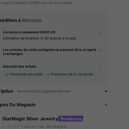
 jusqu'à
39
points SHEIN calculés à la caisse.
édition à
Morocco
Livraison à seulement DH51.00
Estimation de livraison:
le 30 août et le 4 sept.
Les articles de cette catégorie ne peuvent être ni repris
ni échangés.
Sécurité des achats
Paiements sécurisés
Protection de la vie privée
iption
Vacances,Strass,gemme,diamant
4.78
173
6.8K
opos Du Magasin
4.78
173
6.8K
4.78
173
6.8K
StarMagic Silver Jewelry
a***3
est en train de naviguer