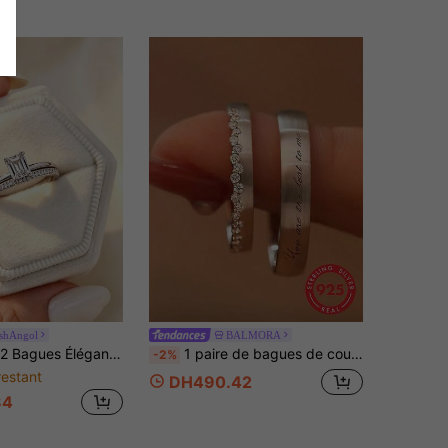
shAngol
BALMORA
ées Princesse en Zircone Empilables, Bagues de Fiançailles, Mariage, Anniversaire et Promesse pour Femmes, Bijoux Haut de Gamme
1 paire de bagues de couple en argent sterling S925, finition brossée, design ouvert et ajustable, cadeau idéal pour mariage, fiançailles, anniversaire, déclaration de la Saint-Valentin, convient aux tailles 7-10
-2%
restant
DH490.42
84