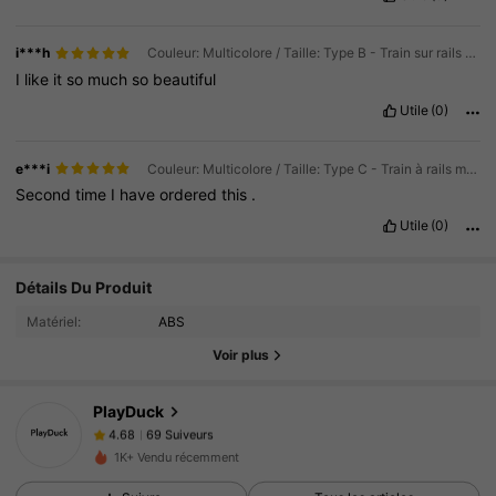
i***h
Couleur: Multicolore / Taille: Type B - Train sur rails magnétiques (18 pièces)
I
like
it
so
much
so
beautiful
Utile
(0)
e***i
Couleur: Multicolore / Taille: Type C - Train à rails magnétiques (26 pièces)
Second
time
I
have
ordered
this
.
Utile
(0)
69 Suiveurs
4.68
Détails Du Produit
69 Suiveurs
4.68
Matériel:
ABS
69 Suiveurs
4.68
Voir plus
69 Suiveurs
4.68
PlayDuck
69 Suiveurs
4.68
h***a
a suivi
Il y a 1 jour
69 Suiveurs
4.68
1K+ Vendu récemment
69 Suiveurs
4.68