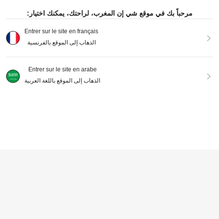
مرحباً بك في موقع شي إن المغرب، لراحتك، يمكنك اختيار:
Entrer sur le site en français
الذهاب إلى الموقع بالفرنسية
39 pièces Grand ensemble de blocs de construction magnétiques, jouet de tuiles magnétiques, convient aux filles et aux garçons, jouet sensoriel pour tout-petits, jouet d'apprentissage STEM pour enfants d'âge préscolaire et étudiants, ensemble de construction magnétique DIY, cadeau de vacances pour enfants
-1%
358
DH
.88
Entrer sur le site en arabe
11
الذهاب إلى الموقع باللغة العربية
MINKOJA Ensemble de blocs magnétiques, blocs magnétiques, jeux créatifs, cadeau pour les enfants de 3 ans et plus, jouet de voyage, Pâques, blocs de construction, ensembles de blocs de construction, blocs magnétiques
222
DH
.00
AJOUTER AU PANIER
4