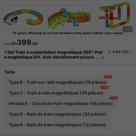
1/14
399
DH
.00
Dès
1 Set Train à sustentation magnétique 360°, Pist
4.69
(
26
)
e magnétique DIY, Anti-déraillement puissa
nt, USB, Jouet STEAM 3+, Cadeau éducatif i
nteractif parent-enfant.
Taille
7 left
Type B - Train sur rails magnétiques (18 pièces)
2 left
Type C - Train à rails magnétiques (26 pièces)
5 left
Modèle E - Circuit de train magnétique (68 pièces)
Type D - Rails de train magnétiques (32 pièces)
Type A - Rails de train magnétiques (12 pièces)