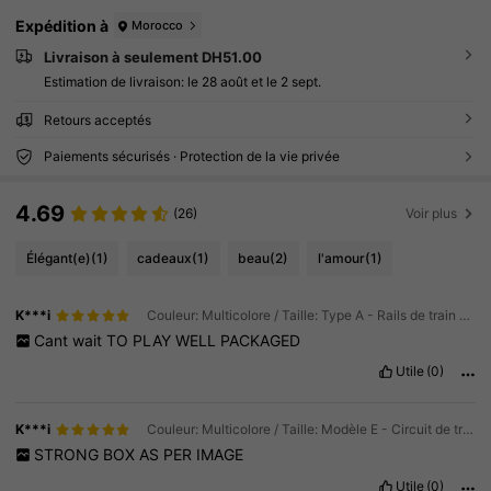
Expédition à
Morocco
Livraison à seulement DH51.00
Estimation de livraison:
le 28 août et le 2 sept.
Retours acceptés
Paiements sécurisés · Protection de la vie privée
4.69
(26)
Voir plus
Élégant(e)
(1)
cadeaux
(1)
beau
(2)
l'amour
(1)
K***i
Couleur: Multicolore / Taille: Type A - Rails de train magnétiques (12 pièces)
Cant
wait
TO
PLAY
WELL
PACKAGED
Utile
(0)
K***i
Couleur: Multicolore / Taille: Modèle E - Circuit de train magnétique (68 pièces)
STRONG
BOX
AS
PER
IMAGE
Utile
(0)