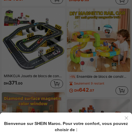
MINKOJA Jouets de blocs de construction magnétiques, plaque de piste magnétique. Avec petite voiture, jouets de construction de piste DIY créatifs, convient pour l'anniversaire des enfants et les vacances
Ensemble de blocs de construction de voie ferrée DIY avec train et blocs de cubes magnétiques STEM, voiture de voie ferrée à grande vitesse électrique, convient aux enfants de 3 ans et plus, garçons et filles, cadeau d'anniversaire, 62 pièces/105 pièces
-1%
371
Seulement 9 restant
DH
.00
642
DH
.07
Bienvenue sur SHEIN Maroc. Pour votre confort, vous pouvez
choisir de :