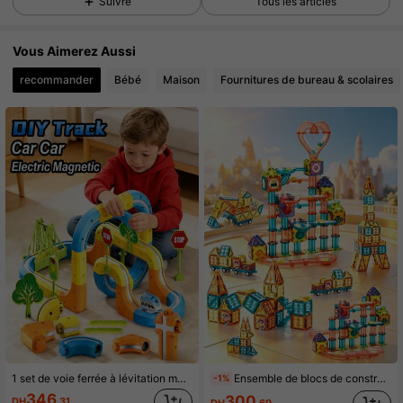
Suivre
Tous les articles
69 Suiveurs
4.68
Vous Aimerez Aussi
69 Suiveurs
4.68
recommander
Bébé
Maison
Fournitures de bureau & scolaires
69 Suiveurs
4.68
69 Suiveurs
4.68
1 set de voie ferrée à lévitation magnétique haute vitesse, blocs de construction magnétiques 3D DIY, jouet éducatif, interaction parent-enfant, cadeau de fête
Ensemble de blocs de construction de tuiles magnétiques, jouet pour enfants, piste de puzzle magnétique, jeu éducatif d'assemblage interactif, cadeau d'anniversaire, certains accessoires sélectionnés au hasard, ne peuvent pas être spécifiés
-1%
346
300
DH
.31
DH
.69