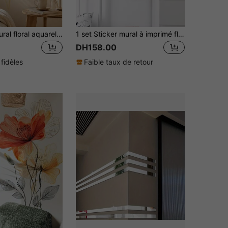
Autocollant mural floral aquarelle doré pour chambre, porte et tête de lit, décoration murale pour la maison, autocollant autoadhésif, décoration de chambre, autocollant mural, autocollant vinyle, décoration de la maison, décoration printanière, rafraîchissez votre maison, autocollant décoratif Rama, cadeau d'anniversaire, de remise des diplômes
1 set Sticker mural à imprimé floral, décalcomanie murale autocollante pour la décoration de la maison, stickers, décalcomanie murale, décalcomanie en vinyle pour la décoration de la maison, articles de décoration printanière pour rafraîchir votre maison, autocollants de décoration Rama, cadeaux pour anniversaire et remise de diplôme
DH158.00
 fidèles
Faible taux de retour