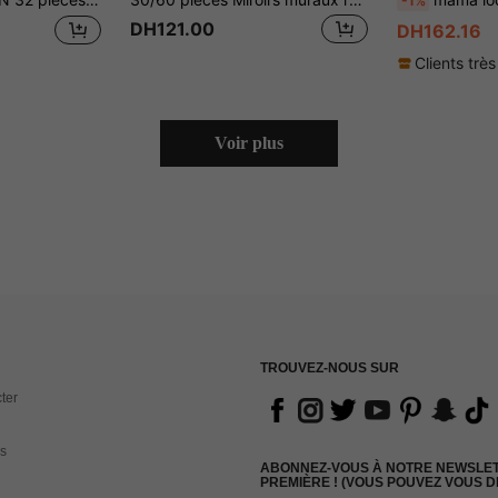
-1%
DH121.00
DH162.16
Clients très
Voir plus
TROUVEZ-NOUS SUR
ter
s
ABONNEZ-VOUS À NOTRE NEWSLETT
PREMIÈRE ! (VOUS POUVEZ VOUS 