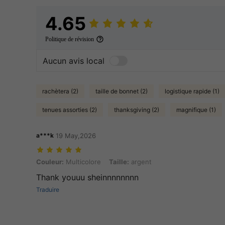
4.65
Politique de révision
Aucun avis local
rachètera (2)
taille de bonnet (2)
logistique rapide (1)
tenues assorties (2)
thanksgiving (2)
magnifique (1)
a***k
19 May,2026
Couleur: Multicolore, Taille: argent
Couleur:
Multicolore
Taille:
argent
Thank youuu sheinnnnnnnn
Traduire