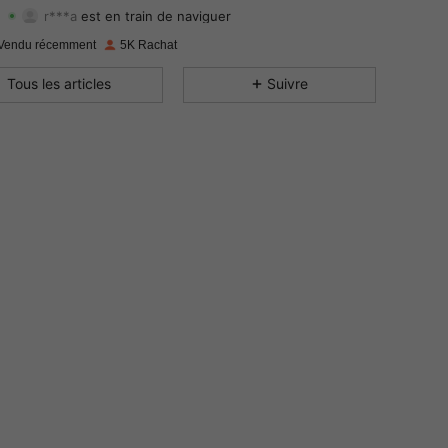
r***a
est en train de naviguer
4.89
22
1.4K
Evaluation
Articles
Suiveurs
Vendu récemment
5K Rachat
4.89
22
1.4K
Tous les articles
Suivre
4.89
22
1.4K
4.89
22
1.4K
4.89
22
1.4K
4.89
22
1.4K
4.89
22
1.4K