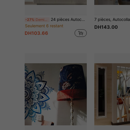
24 pièces Autocollants muraux en miroir acrylique rond, Décalcomanies murales en miroir DIY, Convient pour la chambre à coucher, la salle de bain, le salon, la cuisine et autres décorations pour la maison
-27%
Dernières 8 heures
Seulement 6 restant
DH143.00
DH103.66