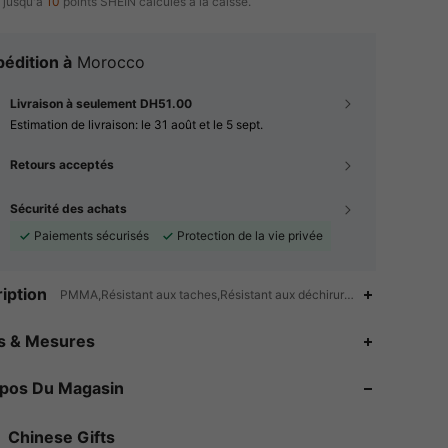
 jusqu'à
10
points SHEIN calculés à la caisse.
édition à
Morocco
Livraison à seulement DH51.00
Estimation de livraison:
le 31 août et le 5 sept.
Retours acceptés
Sécurité des achats
Paiements sécurisés
Protection de la vie privée
iption
PMMA,Résistant aux taches,Résistant aux déchirures,Réutilisable,Fac
4.89
22
1.4K
es & Mesures
4.89
22
1.4K
opos Du Magasin
4.89
22
1.4K
Chinese Gifts