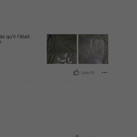
s qu'il l'était
.
Utile (0)