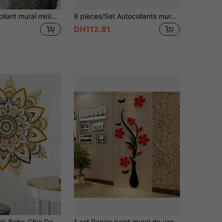
1 pièce Autocollant mural minimaliste d'art en ligne de fleur, décoration murale de fond de salon/chambre à coucher avec dégradé orange-jaune, autocollant amovible
6 pièces/Set Autocollants muraux miroir acrylique rectangulaire, bandes de miroir décoratives sans cadre auto-adhésives pour chambre, salon, salle de bain & décoration de la maison
DH112.81
on de Salon et Chambre à Coucher, Autocollants, Décalcomanie Murale, Décalcomanie Vinyle Pour Décorations Maison, Articles de Décoration Printemps Rafraîchir Votre Maison, Autocollants de Décoration Rama Cadeaux Anniversaire Remise des Diplômes
1 set Papier peint mural de vase 3D créatif, sticker mural de décoration de vigne florale pour salon, chambre à coucher, canapé, arrière-plan TV