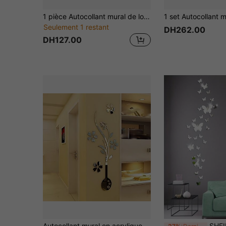
1 pièce Autocollant mural de lotus, Autocollant mural de fond de mandala, Autocollant mural de décoration intérieure pour le salon, PVC auto-adhésif
Seulement 1 restant
DH262.00
DH127.00
Autocollant mural en acrylique 3D brillant en forme de vase - Facile à appliquer, réutilisable et amovible, parfait pour la décoration du salon et du fond TV
SHEIN 32 pièces/set Autocollants muraux de papillons miroirs multicolores, combinaison de papillons miroirs DIY, papier peint de papillons miro