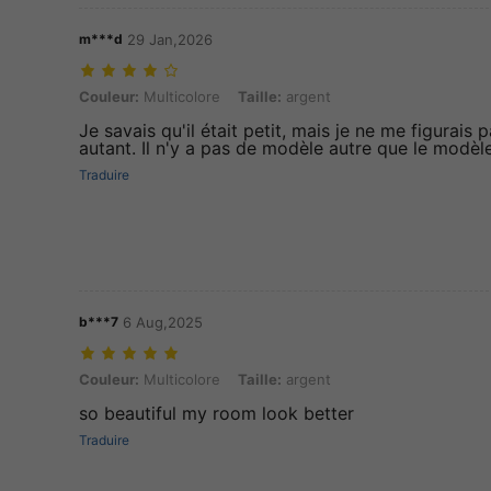
m***d
29 Jan,2026
Couleur: Multicolore, Taille: argent
Couleur:
Multicolore
Taille:
argent
Je savais qu'il était petit, mais je ne me figurais pa
autant. Il n'y a pas de modèle autre que le modèle
Traduire
b***7
6 Aug,2025
Couleur: Multicolore, Taille: argent
Couleur:
Multicolore
Taille:
argent
so beautiful my room look better
Traduire