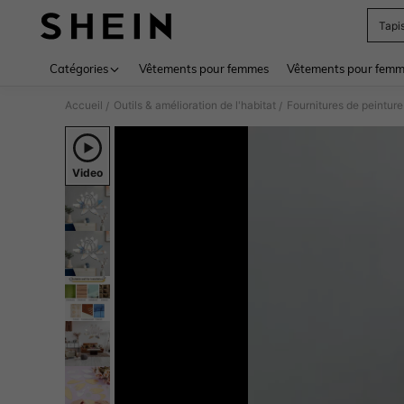
Tapi
Use up 
Catégories
Vêtements pour femmes
Vêtements pour femme
Accueil
Outils & amélioration de l'habitat
Fournitures de peinture
/
/
Video