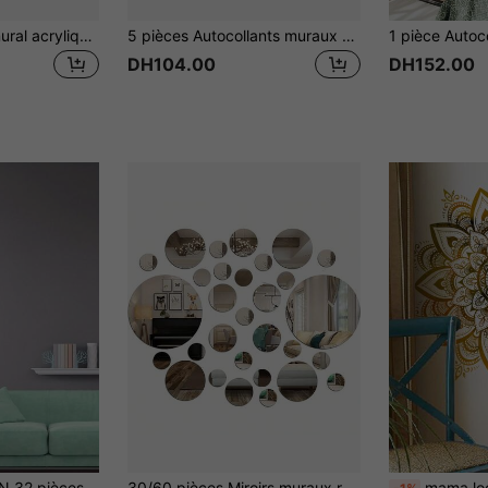
1 set Autocollant mural acrylique 3D élégant et brillant avec design décoratif pailleté. Convient comme cadeau de pendaison de crémaillère ou décoration de bureau
5 pièces Autocollants muraux en forme de cœur 20*17cm, Décoration en acrylique auto-adhésive en forme de cœur, Convient pour la Saint-Valentin, le mariage, l'anniversaire et la décoration de la maison, Autocollants muraux pour chambre et salon, Miroir mural décoratif et art mural, Cadeau parfait pour couple, Décoration de Noël
DH104.00
DH152.00
irs, artisanat de décoration pour la maison, convient pour la décoration murale et des miroirs dans le salon, la salle à manger, la chambre, la salle de bain, les fêtes, les vacances. Décalcomanie imperméable pour miroir mural, décoration murale, décoration de pièce, miroir mural, miroir pour la salle de bain, décoration de salon
30/60 pièces Miroirs muraux ronds, autocollants muraux en miroir 3D, décoration résistante à l'eau et à la corrosion, amovible, décoration ronde artistique, papier peint autocollant DIY, convient pour la maison, la salle de bain, le salon, la cuisine, la chambre, le bureau, le mur d'arrière-plan TV, 3 5,5 8 15 cm
mama look Boho-Chic Doré Pour Autocollants Muraux Mandala Lotus, Lot de 2 - Autocollants PVC Autoadhésifs et Amovibles Pour Décorati