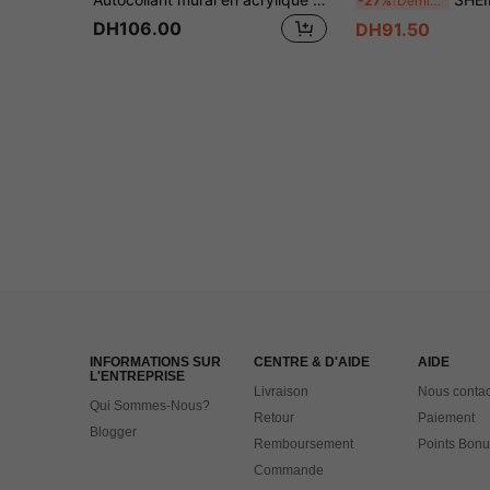
-27%
Dernières 8 heures
DH106.00
DH91.50
INFORMATIONS SUR
CENTRE & D'AIDE
AIDE
L'ENTREPRISE
Livraison
Nous contac
Qui Sommes-Nous?
Retour
Paiement
Blogger
Remboursement
Points Bonu
Commande