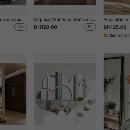
7 pièces, Autocollants muraux en miroir acrylique carré, design rectangle classique, décalcomanies murales en miroir 3D en forme de losange, combinaison de décoration maison créative, incassable auto-adhésif, visuellement lumineux et esthétique ! Autocollants décoratifs amovibles, convenant pour le salon, la chambre, le bureau, l'entrée, la salle de bain, le bureau, le couloir ou le mur de fond du canapé. Peuvent être utilisés comme décorations murales cadeaux d'anniversaire et de fêtes.
26 pièces/Set Autocollants muraux miroir acrylique 3D, miroir rond, décoration murale DIY pour chambre, salle de bain et fond de télévision, décoration de salle de bain pour la maison, tapis de salle de bain, accessoires de décoration de salle de bain d'automne
DH120.00
DH125.00
Clients très