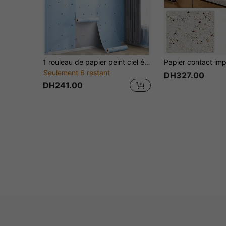
1 rouleau de papier peint ciel étoilé rose et bleu, autocollant, imperméable, autoadhésif, film de revêtement vinyle amovible pour la chambre d'enfant, la chambre à coucher, l'armoire, le bureau, 45 cm * 100 cm / 300 cm / 500 cm
Seulement 6 restant
DH327.00
DH241.00