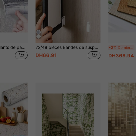
5 rouleaux Autocollants de papier peint en mousse 3D, panneaux muraux autoadhésifs épais, design texturé, stickers muraux de rénovation de la maison, faciles à décoller et à coller, faciles à nettoyer et à couper, convient pour le salon, la cuisine, la chambre, le dortoir, la décoration de bureau
72/48 pièces Bandes de suspension d'image sans dommage - Crochets muraux amovibles double face, bandes de suspension d'image en nylon, crochets muraux sans perçage, étagères murales pour cadres, ruban magique invisible, ruban adhésif mural double face sans dommage, ruban d'installation imperméable, bandes de suspension en polyamide haute résistance - Anneaux de suspension non destructifs, idéal pour les photos et les décorations de Noël, choix parfait pour la saison des fêtes.
1,2
-2%
Derniers 2 jours
DH66.91
DH368.94