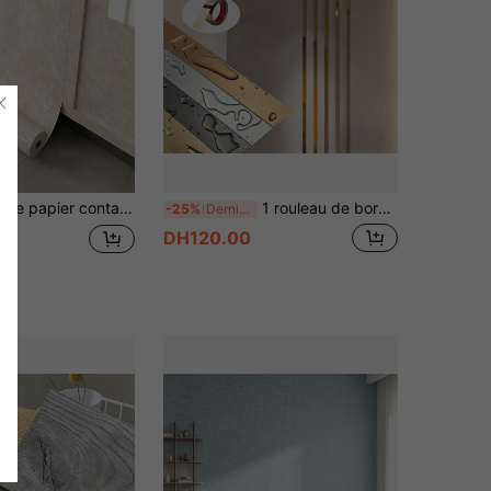
e pour les plans de travail, les armoires, les salles de bains, les bureaux, les surfaces de meubles, les protecteurs de table, une décoration de surface élégante
1 rouleau de bordure murale dorée, moulure décorative plate en acier inoxydable, bordure de mur et de plafond métallique en titane, finition miroir pour la décoration du salon
-25%
Derniers 2 jours
DH120.00