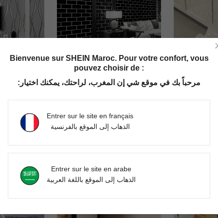
Bienvenue sur SHEIN Maroc. Pour votre confort, vous
pouvez choisir de :
مرحباً بك في موقع شي إن المغرب، لراحتك، يمكنك اختيار:
Papier peint amovible à motif vague 3D, imperméable, facile à installer, résistant aux taches, convient pour la rénovation de meubles de chambre à coucher et de salon
1 rouleau de papier peint décoratif pour la maison, motif de briques noir et blanc, papier peint auto-adhésif - autocollant amovible, imperméable, résistant à l'humidité, découpable, facile à installer, plusieurs tailles, convient pour la décoration de la maison, le salon, la cuisine, la chambre, la salle de bain, l'armoire, la table, le mur, la rénovation de meubles
1 rouleau de papier contact jaune épais et brillant - imperméable, amovible, applicabl
-1%
-1%
DH120.23
DH123.16
Entrer sur le site en français
الذهاب إلى الموقع بالفرنسية
Entrer sur le site en arabe
الذهاب إلى الموقع باللغة العربية