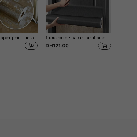
1 rouleau de papier peint mosaïque PVC épais doré et argenté pour salle de bain, autocollant à décoller et coller, crédence pour mur de cuisine, papier contact imperméable pour murs, douche, carrelage mosaïque vinyle autoadhésif, autocollant mural imperméable pour plan de travail et meuble de salle de bain
1 rouleau de papier peint amovible et auto-adhésif à motif de grain de bois noir pour armoire, table, chaise, décoration d'arrière-plan de la pièce
DH121.00