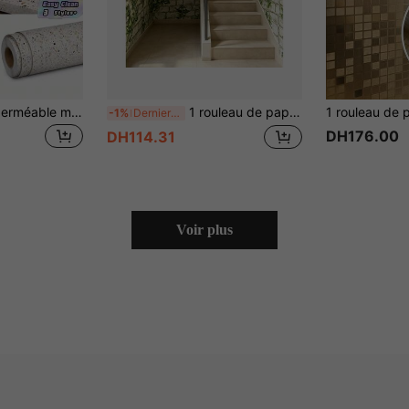
Papier contact imperméable motif granite doré, autocollant pour plans de travail, bureaux, armoires, étagères. Revêtement adhésif pour comptoirs de cuisine. Décoration d'intérieur
1 rouleau de papier peint autoadhésif motif lierre, matériau vinyle, résistant à l'humidité et à la déchirure, autocollant décoratif mural, convient pour balcon, entrée et maison de location, peut rénover meubles, bureau et tiroir, taille du papier peint : 17,7 pouces x 39,3/118,1/196,8 pouces
-1%
Derniers 2 jours
DH176.00
DH114.31
Voir plus