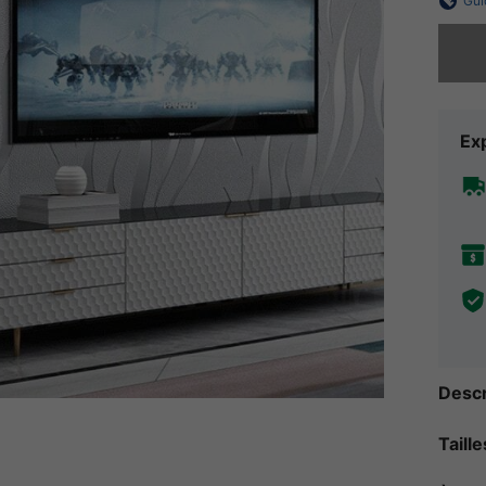
Gui
Désolés,
Exp
Descr
Taill