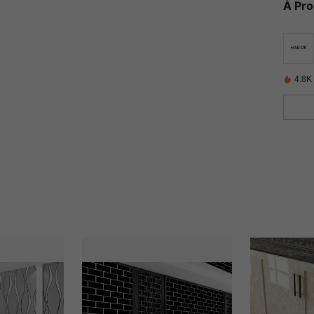
À Pr
4.8K