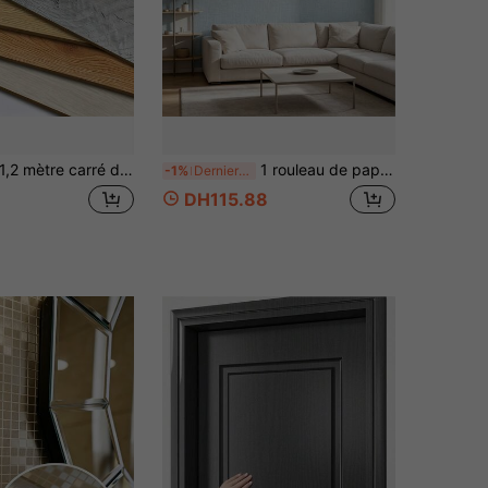
 mètre carré de grain de bois naturel gaufré de haute précision, texture visuelle comparable à un revêtement de sol en bois massif, grain de bois multicolore clair et foncé convenant à divers styles de décoration intérieure, polyvalent et intemporel
1 rouleau de papier peint autoadhésif texture lin bleu clair PVC imperméable amovible autocollant de décoration et rénovation pour la maison entrée salon 15,7 po X 39,3/118,1/196,8 po
-1%
Derniers 3 jours
DH115.88