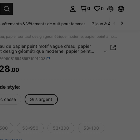
0
0
ouver. Press Enter to select.
-vêtements & Vêtements de nuit pour femmes
Bijoux & Accessoires pou
1 rouleau de papier peint motif vague d'eau, papier contact design géométrique moderne, papier peint amovible et imperméable pour salon, cuisine, chambre, dortoir, renouvellement de meubles, papier peint esthétique d'automne
eau de papier peint motif vague d'eau, papier
t design géométrique moderne, papier peint
le et imperméable pour salon, cuisine, chambre,
r260508165485571991203
r, renouvellement de meubles, papier peint
ique d'automne
28
.00
ICE AND AVAILABILITY
de style:
nc cassé
Gris argent
500
53*950
53*300
53*100