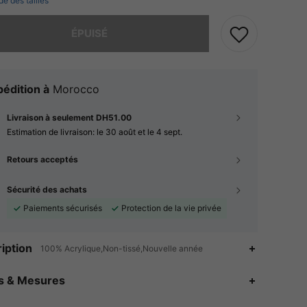
de des tailles
 ce produit est épuisé.
ÉPUISÉ
édition à
Morocco
Livraison à seulement DH51.00
Estimation de livraison:
le 30 août et le 4 sept.
Retours acceptés
Sécurité des achats
Paiements sécurisés
Protection de la vie privée
iption
100% Acrylique,Non-tissé,Nouvelle année
es & Mesures
4.84
9
724