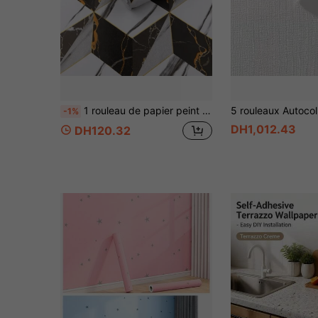
1 rouleau de papier peint géométrique 3D, papier peint auto-adhésif, convient pour la chambre, le salon, la salle de bain, le mur d'accent, la décoration de la maison, le plan de travail de la cuisine, l'armoire, la rénovation de meubles
-1%
DH1,012.43
DH120.32