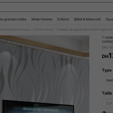
e
and down arrow keys to navigate search Dernière recherche and Rechercher et Tr
s grandes tailles
Mode Homme
Enfants
Bébé & Maternité
Sous
 et traitements muraux
Sticker mural
/
/
1 roul
contac
amovib
SKU: s
dortoi
esthét
1
DH
PR
Type 
bla
Taille
53*