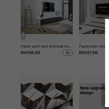
Papier peint rayé embossé moderne imprimé 3D en tissu non tissé, convient pour le salon, la chambre à coucher, la cuisine et la salle de bain, blanc
DH158.00
DH127.00