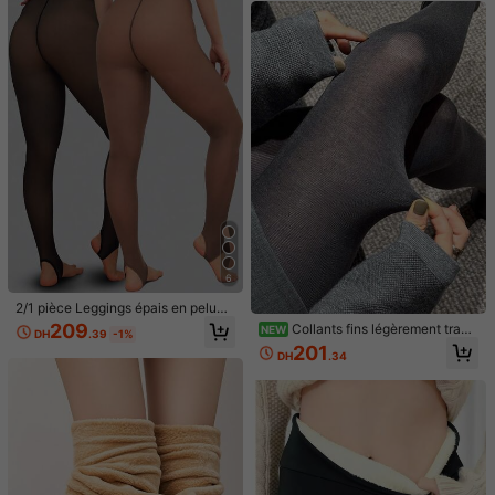
E***h
Couleur: Nude / Taille: XS-M
onvient pour 15-20°C), printemps/a
utomne
🥰🥰🥰🥰🥰🥰🥰🥰🥰🥰🥰🥰🥰🥰🥰🥰🥰🥰🥰🥰🥰🥰🥰🥰🥰🥰🥰🥰🥰
🥰🥰🥰🥰🥰🥰🥰🥰🥰🥰🥰🥰🥰🥰🥰🥰🥰🥰🥰🥰🥰🥰🥰🥰🥰🥰🥰🥰🥰
🥰🥰🥰🥰🥰🥰🥰🥰🥰🥰🥰🥰🥰🥰🥰🥰🥰🥰🥰🥰🥰🥰🥰🥰🥰🥰🥰🥰🥰
🥰🥰🥰
🥰🥰🥰🥰🥰🥰🥰🥰🥰🥰🥰🥰🥰🥰🥰🥰🥰🥰🥰🥰🥰🥰🥰🥰🥰🥰
Utile
(1)
🥰🥰🥰🥰🥰🥰🥰🥰🥰🥰🥰🥰🥰🥰🥰🥰🥰🥰🥰🥰🥰🥰🥰🥰🥰🥰🥰🥰🥰
🥰🥰🥰🥰🥰🥰🥰🥰🥰🥰🥰🥰🥰🥰🥰🥰🥰🥰🥰🥰🥰🥰🥰🥰🥰🥰🥰🥰🥰
🥰🥰🥰🥰🥰🥰
🥰🥰🥰🥰🥰🥰🥰🥰🥰🥰🥰🥰🥰🥰🥰🥰🥰🥰🥰🥰🥰🥰🥰
n***6
Couleur: Nude / Taille: XS-M
🥰🥰🥰🥰🥰🥰🥰🥰🥰🥰🥰🥰🥰🥰🥰🥰🥰🥰🥰🥰🥰🥰🥰🥰🥰🥰🥰🥰🥰
Ok
🥰🥰🥰🥰🥰🥰🥰🥰🥰🥰🥰🥰🥰🥰🥰🥰🥰🥰🥰🥰🥰🥰🥰🥰🥰🥰🥰🥰🥰
🥰🥰🥰🥰🥰🥰🥰🥰🥰
🥰🥰🥰🥰🥰🥰🥰🥰🥰🥰🥰🥰🥰🥰🥰🥰🥰🥰🥰🥰
Utile
(1)
🥰🥰🥰🥰🥰🥰🥰🥰🥰🥰🥰🥰🥰🥰🥰🥰🥰🥰🥰🥰🥰🥰🥰🥰🥰🥰🥰🥰🥰
🥰🥰🥰🥰🥰🥰🥰🥰🥰🥰🥰🥰🥰🥰🥰🥰🥰🥰🥰🥰🥰🥰🥰🥰🥰🥰🥰🥰🥰
🥰🥰🥰🥰🥰🥰🥰🥰🥰🥰🥰🥰
🥰🥰🥰🥰🥰🥰🥰🥰🥰🥰🥰🥰🥰🥰🥰🥰🥰
m***2
Couleur: Nude / Taille: XS-M
6
🥰🥰🥰🥰🥰🥰🥰🥰🥰🥰🥰🥰🥰🥰🥰🥰🥰🥰🥰🥰🥰🥰🥰🥰🥰🥰🥰🥰🥰
وانصح
ممتاز
باستخدامه
👍🏻👍🏻👍🏻👍🏻👍🏻👍🏻👍🏻👍🏻👍🏻
🥰🥰🥰🥰🥰🥰🥰🥰🥰🥰🥰🥰🥰🥰🥰🥰🥰🥰🥰🥰🥰🥰🥰🥰🥰🥰🥰🥰🥰
2/1 pièce Leggings épais en peluch
e pour l'automne/l'hiver, collants av
🥰🥰🥰🥰🥰🥰🥰🥰🥰🥰🥰🥰🥰🥰🥰
🥰🥰🥰🥰🥰🥰🥰🥰🥰🥰🥰🥰🥰🥰
209
Collants fins légèrement trans
Utile
(0)
NEW
DH
.39
-1%
ec sous-pieds pour femmes, collant
parents en tricot unicolore à taille h
🥰🥰🥰🥰🥰🥰🥰🥰🥰🥰🥰🥰🥰🥰🥰🥰🥰🥰🥰🥰🥰🥰🥰🥰🥰🥰🥰🥰🥰
201
s thermiques d'hiver pour femmes,
DH
.34
aute pour femmes, doux & haute él
🥰🥰🥰🥰
bas doux et confortables en polaire,
asticité, convient pour le port quoti
convient pour Noël, Halloween, por
サ***サ
Couleur: Nude / Taille: XS-M
dien décontracté & le port au burea
t quotidien, température 10-25°C
u
こういう消耗品は
shein
でいいのよ
Utile
(0)