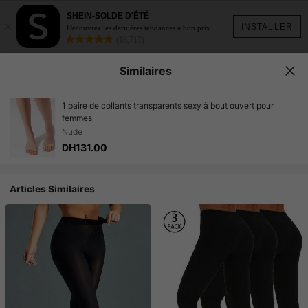
SHEIN-SOLDE D'ÉTÉ
×
INSTALLER
Découvrez les dernières tendances à bon prix.
(18,717)
Similaires
1 paire de collants transparents sexy à bout ouvert pour
femmes
Nude
DH131.00
Articles Similaires