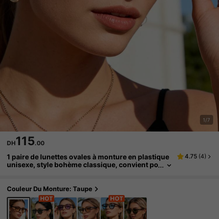
1/7
115
DH
.00
1 paire de lunettes ovales à monture en plastique
4.75
(
4
)
unisexe, style bohème classique, convient po
ur les fêtes, les sports, les sorties, les vacanc
es, les voyages, la plage, la conduite, la rue, les va
cances, les sports, la pêche, les activités de plein
Couleur Du Monture: Taupe
air, les tenues de rue