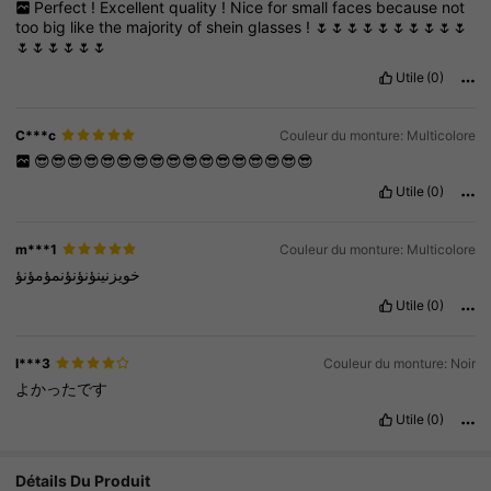
Perfect
!
Excellent
quality
!
Nice
for
small
faces
because
not
too
big
like
the
majority
of
shein
glasses
!
🌷🌷🌷🌷🌷🌷🌷🌷🌷🌷
🌷🌷🌷🌷🌷🌷
Utile
(0)
C***c
Couleur du monture: Multicolore
😎😎😎😎😎😎😎😎😎😎😎😎😎😎😎😎😎
Utile
(0)
m***1
Couleur du monture: Multicolore
خويزنينؤنؤنؤنمؤمؤنؤ
Utile
(0)
l***3
Couleur du monture: Noir
よかったです
Utile
(0)
Détails Du Produit
3.7K Suiveurs
4.89