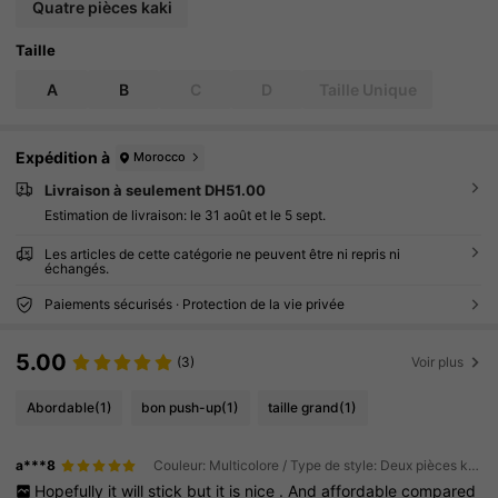
Quatre pièces kaki
Taille
A
B
C
D
Taille Unique
Expédition à
Morocco
Livraison à seulement DH51.00
Estimation de livraison:
le 31 août et le 5 sept.
Les articles de cette catégorie ne peuvent être ni repris ni
échangés.
Paiements sécurisés · Protection de la vie privée
5.00
(3)
Voir plus
Abordable
(1)
bon push-up
(1)
taille grand
(1)
a***8
Couleur: Multicolore / Type de style: Deux pièces kaki / Taille: A
Hopefully
it
will
stick
but
it
is
nice
.
And
affordable
compared