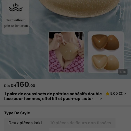
1/18
160
DH
.00
Dès
1 paire de coussinets de poitrine adhésifs double
5.00
(
3
)
face pour femmes, effet lift et push-up, auto-
adhésifs, adaptés aux soutiens-gorge sans b
retelles, bikinis, maillots de bain et soutiens-gor
ge de sport
Type De Style
Deux pièces kaki
10 pièces de fleurs non tissées