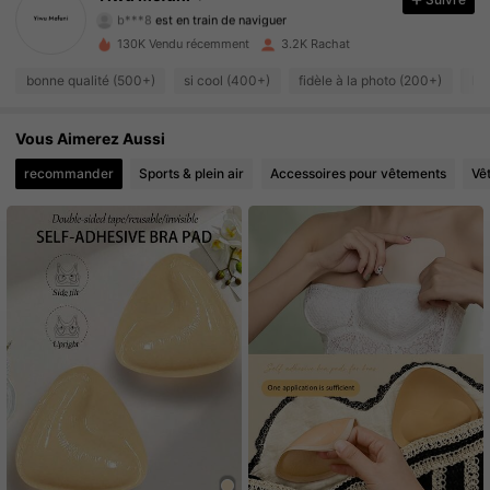
b***8
est en train de naviguer
490 Suiveurs
4.67
130K Vendu récemment
3.2K Rachat
bonne qualité (500+)
si cool (400+)
fidèle à la photo (200+)
l'
490 Suiveurs
4.67
490 Suiveurs
Vous Aimerez Aussi
4.67
recommander
Sports & plein air
Accessoires pour vêtements
Vê
490 Suiveurs
4.67
490 Suiveurs
4.67
490 Suiveurs
4.67
490 Suiveurs
4.67
490 Suiveurs
4.67