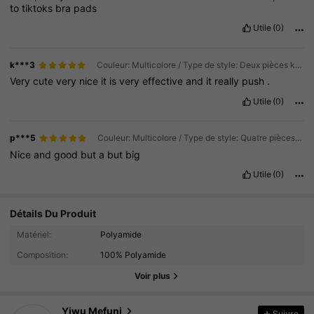
to
tiktoks
bra
pads
Utile
(0)
k***3
Couleur: Multicolore / Type de style: Deux pièces kaki / Taille: B
Very
cute
very
nice
it
is
very
effective
and
it
really
push
.
Utile
(0)
p***5
Couleur: Multicolore / Type de style: Quatre pièces kaki / Taille: B
Nice
and
good
but
a
but
big
Utile
(0)
Détails Du Produit
Matériel:
Polyamide
490 Suiveurs
4.67
Composition:
100% Polyamide
490 Suiveurs
4.67
Voir plus
490 Suiveurs
4.67
Yiwu Mefuni
Suivre