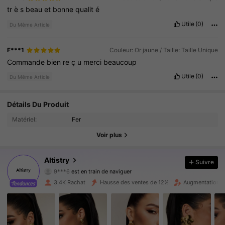
tr
è
s
beau
et
bonne
qualit
é
Utile
(0)
Du Même Article
F***1
Couleur: Or jaune / Taille: Taille Unique
Commande
bien
re
ç
u
merci
beaucoup
Utile
(0)
Du Même Article
9.2K Suiveurs
Détails Du Produit
4.72
Matériel:
Fer
9.2K Suiveurs
4.72
Voir plus
9.2K Suiveurs
4.72
Altistry
Suivre
9***6
est en train de naviguer
9.2K Suiveurs
4.72
3.4K Rachat
Hausse des ventes de 12%
Augmentation d
9.2K Suiveurs
4.72
9.2K Suiveurs
4.72