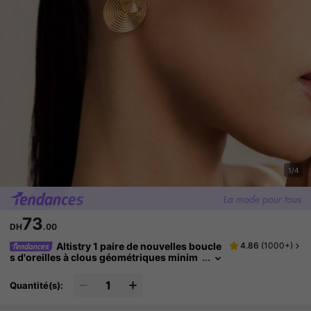
1/4
73
DH
.00
Altistry 1 paire de nouvelles boucle
4.86
(
1000+
)
s d'oreilles à clous géométriques minim
alistes créatives, portables tous les jour
s, mode élégante, simplement ronde, design
Quantité(s):
floral spiralé à l'avant et à l'arrière