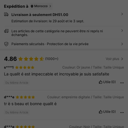
Expédition à
Morocco
Livraison à seulement DH51.00
Estimation de livraison:
le 29 août et le 3 sept.
Les articles de cette catégorie ne peuvent être ni repris ni
échangés.
Paiements sécurisés · Protection de la vie privée
4.86
(1000+)
Voir plus
s***1
Couleur: Or jaune / Taille: Taille Unique
La
qualit
é
est
impeccable
et
incroyable
je
suis
satisfaite
Utile
(0)
Du Même Article
d***e
Couleur: empreinte digitale / Taille: Taille Unique
tr
è
s
beau
et
bonne
qualit
é
Utile
(0)
Du Même Article
d***e
Couleur: Noir / Taille: Taille Unique