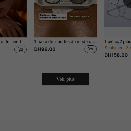
utres, lunettes de soleil multifonctionnelles à la mode, convenant pour les fêtes, les sorties et les voyages
1 paire de lunettes de mode décontracté à grand cadre, unisexe. Convient pour l'extérieur, le travail, les déplacements et le port sans maquillage en été
Seulement 3 
DH96.00
DH158.00
Voir plus