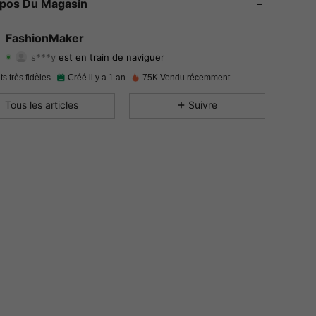
opos Du Magasin
4.92
99
4.9K
FashionMaker
s***y
est en train de naviguer
4.92
99
4.9K
Evaluation
Articles
Suiveurs
ts très fidèles
Créé il y a 1 an
75K Vendu récemment
4.92
99
4.9K
Tous les articles
Suivre
4.92
99
4.9K
4.92
99
4.9K
4.92
99
4.9K
4.92
99
4.9K
4.92
99
4.9K