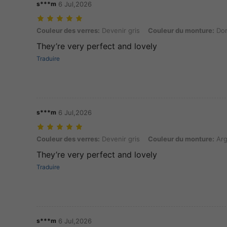
s***m
6 Jul,2026
Couleur des verres: Devenir gris, Couleur du monture: Doré
Couleur des verres:
Devenir gris
Couleur du monture:
Do
They’re very perfect and lovely
Traduire
s***m
6 Jul,2026
Couleur des verres: Devenir gris, Couleur du monture: Argent
Couleur des verres:
Devenir gris
Couleur du monture:
Arg
They’re very perfect and lovely
Traduire
s***m
6 Jul,2026