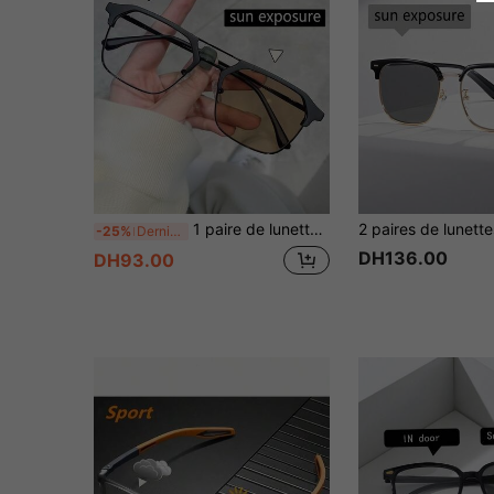
1 paire de lunettes mode unisexe, montures de lunettes de style affaires, convenant pour une utilisation intérieure et extérieure, adapté pour la conduite, la pêche, la randonnée, le cyclisme, la course, le golf et autres activités quotidiennes, disponible en noir, marron, bleu
-25%
Dernier jour
DH136.00
DH93.00