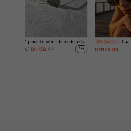
1 pièce Lunettes de mode à demi-monture photochromiques, lunettes intellectuelles à double usage extérieur, convenant pour les déplacements quotidiens
1 paire de lunettes de mode aviateur classiques ne
-1%
Dernier jour
DH158.44
DH178.39