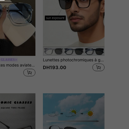
Lunettes photochromiques à grande monture unisexes, lunettes de mode pour le soin des yeux, bureau, utilisation d'ordinateur, conduite, pêche, randonnée, cyclisme, course, golf et autres activités quotidiennes
 GLASSES
1 pièce Lunettes modes aviateur vintage sans monture avec design de double pont pour hommes, convient pour les tenues, les voyages et l'utilisation quotidienne
DH193.00