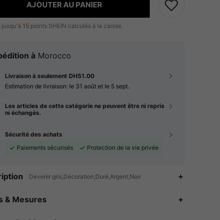
AJOUTER AU PANIER
 jusqu'à
15
points SHEIN calculés à la caisse.
édition à
Morocco
Livraison à seulement DH51.00
Estimation de livraison:
le 31 août et le 5 sept.
Les articles de cette catégorie ne peuvent être ni repris
ni échangés.
Sécurité des achats
Paiements sécurisés
Protection de la vie privée
iption
Devenir gris,Décoration,Doré,Argent,Noir
4.92
99
4.9K
es & Mesures
4.92
99
4.9K