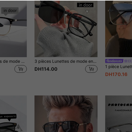
2 paires de lunettes de mode unisexes, montures de style business, verres photochromiques, convenant pour une utilisation intérieure et extérieure, idéales pour la conduite, la pêche, la randonnée, le cyclisme, la course, le golf et le port quotidien (verres photochromiques disponibles en bleu, marron et gris)
3 pièces Lunettes de mode en plastique rétro unisexes, photochromiques, convenant pour une utilisation intérieure et extérieure, idéales pour la conduite, la pêche, la randonnée, le cyclisme, la course, le golf et autres activités quotidiennes, convenant également pour l'été, les vacances à la plage, les sports de plein air, les fêtes, la conduite autonome, la pêche, le cyclisme, les achats et la photographie
CC
DH114.00
DH170.16