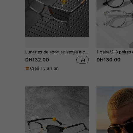
Lunettes de sport unisexes à couleur changeante, lunettes carrées pour le travail et les activités extérieures en TR confortable et ultra-légère anti-dérapante. Lunettes de vacances
DH132.00
DH130.00
Créé il y a 1 an