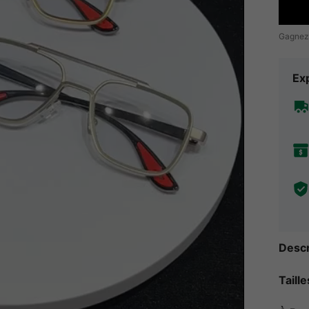
Gagnez
Exp
Descr
Taill