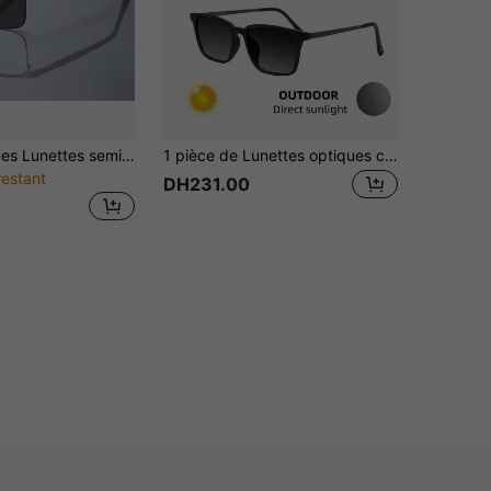
1 pièce/2 pièces Lunettes semi-sans monture photochromiques pour hommes, convenant pour la conduite, les voyages, le travail quotidien, la lecture
1 pièce de Lunettes optiques carrées en titane et caoutchouc vintage pour hommes, photochromiques, changent en couleur grise sous la lumière du soleil, Protection, Convient pour un usage extérieur
restant
DH231.00