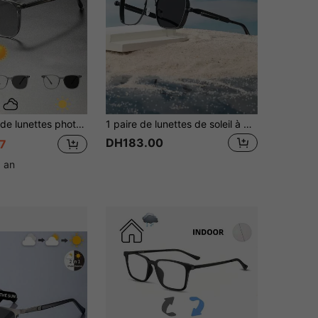
tionnelle et personnalisable, idéale pour les vacances, les voyages, les activités de plein air, les trajets quotidiens et comme lunettes de mode.
1 paire de lunettes de soleil à monture métallique photochromique élégantes pour hommes pour l'extérieur. Accessoires de lunettes de soleil pour la plage, les vacances, l'extérieur et les voyages
DH183.00
7
1 an