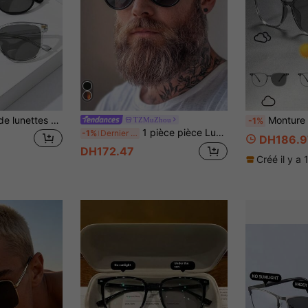
1 paire/2-3 paires de lunettes de couleur changeante classiques et décontractées pour hommes, convenant à la vie quotidienne, aux voyages extérieurs, aux vacances, à la rentrée scolaire et à d'autres occasions
Monture de lunettes photochromiques carrée pour homme, grande taille, multifonc
TZMuZhou
-1%
1 pièce pièce Lunettes de mode aviateur à double pont multicolores pour hommes, combinaison de plastique doré élégante, rétro personnalisée, Lunettes modes décoratives de mode hip-hop de rue avec clous, convient pour les vacances, la photographie de rue, les trajets, les rendez-vous, la plage, le bord de mer, la conduite, etc.
-1%
Dernier jour
DH186.9
DH172.47
Créé il y a 