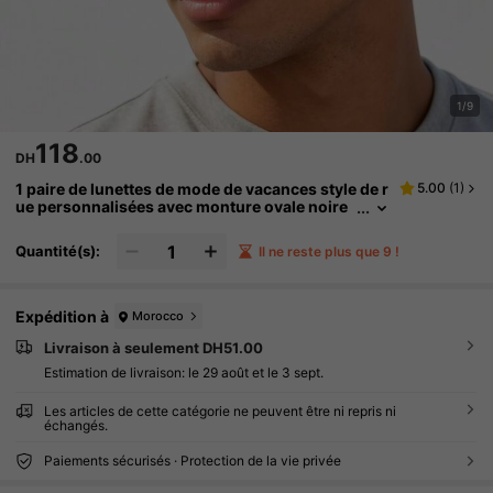
1/9
118
DH
.00
1 paire de lunettes de mode de vacances style de r
5.00
(
1
)
ue personnalisées avec monture ovale noire
en PC, rivets et jambes larges vintage pour h
ommes
Quantité(s):
Il ne reste plus que 9 !
Expédition à
Morocco
Livraison à seulement DH51.00
Estimation de livraison:
le 29 août et le 3 sept.
Les articles de cette catégorie ne peuvent être ni repris ni
échangés.
Paiements sécurisés · Protection de la vie privée