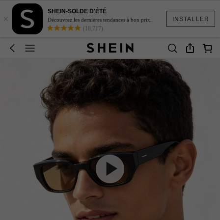
SHEIN-SOLDE D'ÉTÉ
×
INSTALLER
Découvrez les dernières tendances à bon prix.
(18,717)