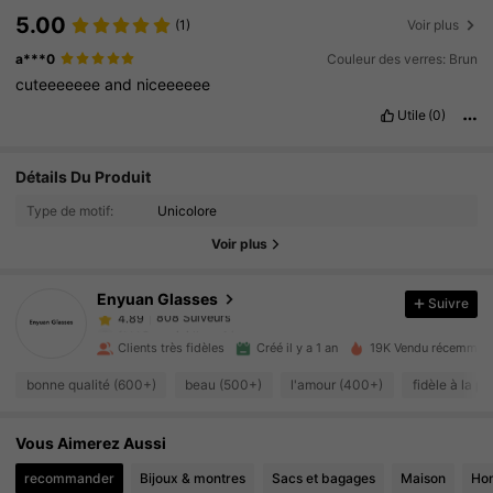
5.00
(1)
Voir plus
a***0
Couleur des verres: Brun
cuteeeeeee
and
niceeeeee
Utile
(0)
808 Suiveurs
4.89
Détails Du Produit
808 Suiveurs
4.89
Type de motif:
Unicolore
Voir plus
808 Suiveurs
4.89
Enyuan Glasses
Suivre
808 Suiveurs
4.89
f***9
a suivi
Il y a 1 jour
Clients très fidèles
Créé il y a 1 an
19K Vendu récemmen
808 Suiveurs
4.89
bonne qualité (600+)
beau (500+)
l'amour (400+)
fidèle à la p
808 Suiveurs
4.89
Vous Aimerez Aussi
808 Suiveurs
4.89
recommander
Bijoux & montres
Sacs et bagages
Maison
Ho